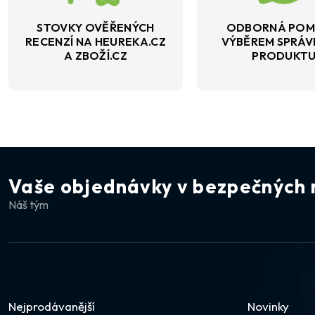
STOVKY OVĚŘENÝCH
ODBORNÁ POM
RECENZÍ NA HEUREKA.CZ
VÝBĚREM SPRÁ
A ZBOŽÍ.CZ
PRODUKT
Vaše objednávky v bezpečných 
Náš tým
Nejprodávanější
Novinky