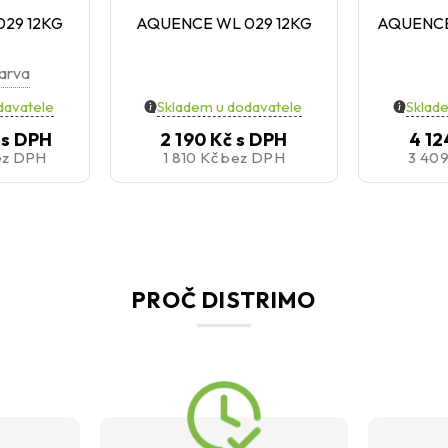
29 12KG
AQUENCE WL 029 12KG
AQUENCE
barva
davatele
Skladem u dodavatele
Sklad
č
s DPH
2 190 Kč
s DPH
4 12
ez DPH
1 810 Kč
bez DPH
3 40
PROČ DISTRIMO