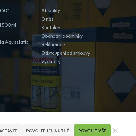
 360°
Aktuality
O nás
ji 500ml
Kontakty
Obchodní podmínky
ta Aquastatic
Reklamace
Odstoupení od smlouvy
Výprodej
ASTAVIT
POVOLIT JEN NUTNÉ
POVOLIT VŠE