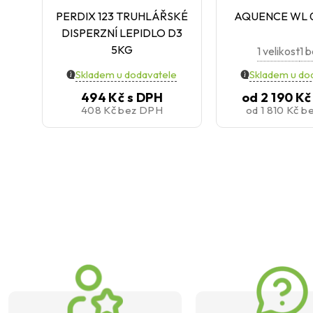
PERDIX 123 TRUHLÁŘSKÉ
AQUENCE WL 0
DISPERZNÍ LEPIDLO D3
5KG
1 velikost
1 
Skladem u dodavatele
Skladem u do
494 Kč
s DPH
od
2 190 K
408 Kč
bez DPH
od
1 810 Kč
b