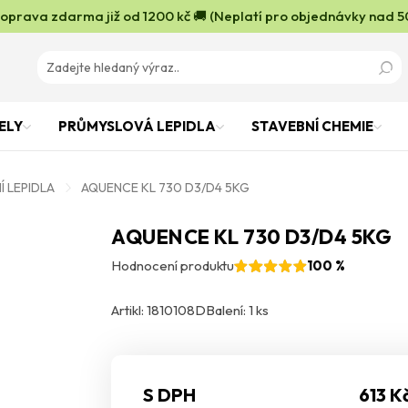
oprava zdarma již od 1200 kč 🚚 (Neplatí pro objednávky nad 5
ELY
PRŮMYSLOVÁ LEPIDLA
STAVEBNÍ CHEMIE
Í LEPIDLA
AQUENCE KL 730 D3/D4 5KG
AQUENCE KL 730 D3/D4 5KG
Hodnocení produktu
100 %
Artikl: 1810108D
Balení: 1 ks
S DPH
613 K