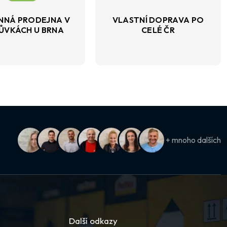
NNÁ PRODEJNA V
VLASTNÍ DOPRAVA PO
ŮVKÁCH U BRNA
CELÉ ČR
+ mnoho dalších
Další odkazy