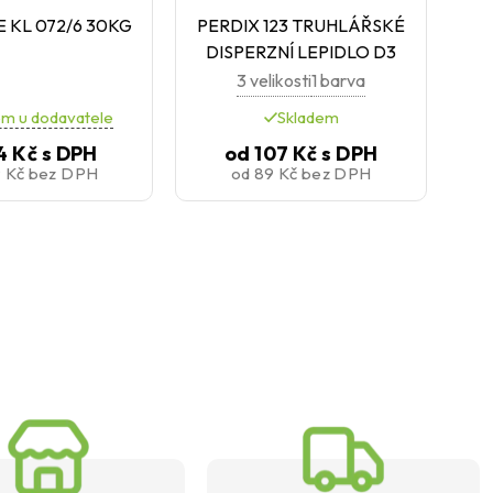
 KL 072/6 30KG
PERDIX 123 TRUHLÁŘSKÉ
DISPERZNÍ LEPIDLO D3
3 velikosti
1 barva
em u dodavatele
Skladem
4 Kč
s DPH
od
107 Kč
s DPH
9 Kč
bez DPH
od
89 Kč
bez DPH