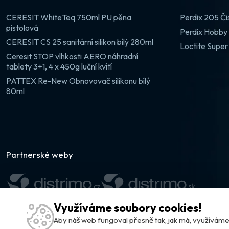
CERESIT WhiteTeq 750ml PU pěna
Perdix 205 Či
pistolová
Perdix Hobby 
CERESIT CS 25 sanitární silikon bílý 280ml
Loctite Super
Ceresit STOP vlhkosti AERO náhradní
tablety 3+1, 4 x 450g luční kvítí
PATTEX Re-New Obnovovač silikonu bílý
80ml
Partnerské weby
Využíváme soubory cookies!
Aby náš web fungoval přesně tak, jak má, využívá