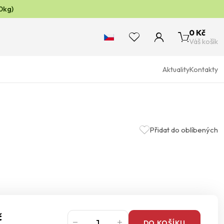
0kg)
0 Kč
Váš košík
Aktuality
Kontakty
Přidat do oblíbených
č
DO KOŠÍKU