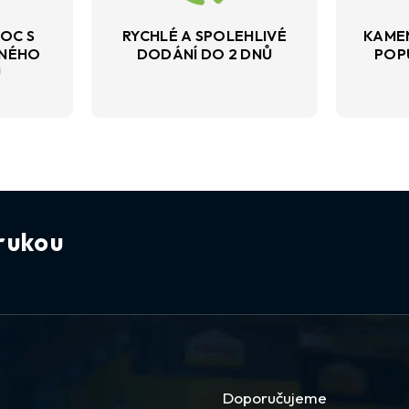
OC S
RYCHLÉ A SPOLEHLIVÉ
KAME
VNÉHO
DODÁNÍ DO 2 DNŮ
POP
U
rukou
Doporučujeme