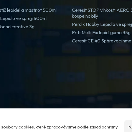
stič lepidel a mastnot 500ml
Ceresit STOP vlhkosti AERO
koupelna bílý
Lepidlo ve spreji 500ml
Perdix Hobby Lepidlo ve spre
 bond creative 3g
Pritt Multi Fix lepící guma 35g
Ceresit CE 40 Spárovací hmo
me soubory cookies, které zpracováváme podle zásad ochrany
N