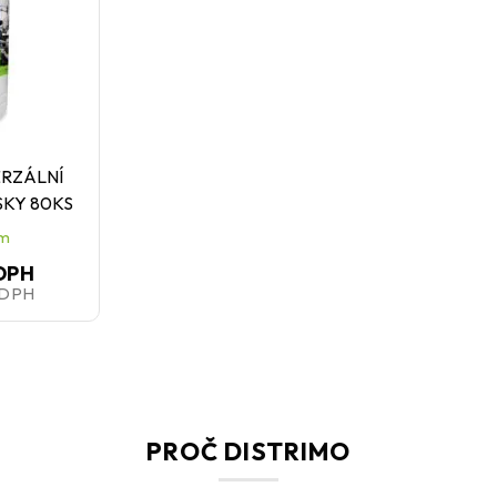
ERZÁLNÍ
SKY 80KS
em
 DPH
 DPH
PROČ DISTRIMO