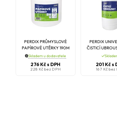
PERDIX PRŮMYSLOVÉ
PERDIX UNIV
PAPÍROVÉ UTĚRKY 190M
ČISTICÍ UBROU
Skladem u dodavatele
Sklad
276 Kč
s DPH
201 Kč
s
228 Kč
bez DPH
167 Kč
bez