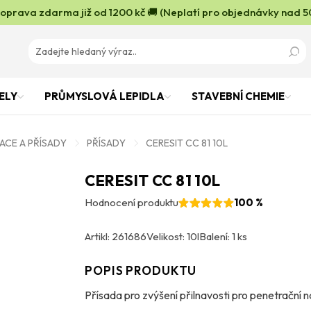
oprava zdarma již od 1200 kč 🚚 (Neplatí pro objednávky nad 5
ELY
PRŮMYSLOVÁ LEPIDLA
STAVEBNÍ CHEMIE
ACE A PŘÍSADY
PŘÍSADY
CERESIT CC 81 10L
CERESIT CC 81 10L
Hodnocení produktu
100 %
Artikl: 261686
Velikost: 10l
Balení: 1 ks
POPIS PRODUKTU
Přísada pro zvýšení přilnavosti pro penetrační 