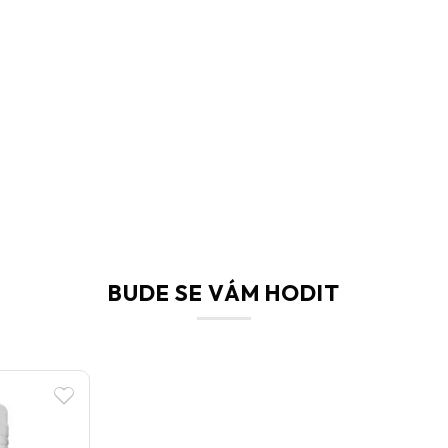
Mezi technické vlastnosti patří
hustota ~1,0 k
splňuje normu
EN 934-3:2004
. Balení je dost
Skladujte v suchu, v originálním obalu a
chraňt
Při styku s pokožkou
omyjte vodou a mýdle
vyhledejte lékaře
. Pokud se dostane dovnitř
BUDE SE VÁM HODIT