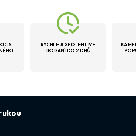
OC S
RYCHLÉ A SPOLEHLIVÉ
KAME
VNÉHO
DODÁNÍ DO 2 DNŮ
POP
U
rukou