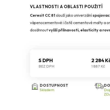
VLASTNOSTI A OBLASTI POUŽITÍ
Ceresit CC 81
slouží jako univerzální
spojovac
vápenocementové i čistě cementové malty a om
dosáhnout
vyšší přilnavosti, elasticity a r
Přidáním CC 81 do směsi se
zlepší zpracovat
přilnavosti k podkladům
jako je beton, želez
Směsi s touto přísadou lze nanášet jednovrstv
S DPH
2 284 K
BEZ DPH
1 887 Kč
důkladném očištění a vlhčení.
Před použitím je třeba kanistr s emulzí
dobře p
DOSTUPNOST
DO
vodou. Pro
kontaktní vrstvu
se doporučuje na
Skladem
Dop
ZDA
směsi.
Pracovní teplota
by měla být mezi
+5 