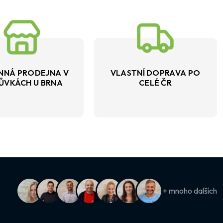
NNÁ PRODEJNA V
VLASTNÍ DOPRAVA PO
ŮVKÁCH U BRNA
CELÉ ČR
+ mnoho dalších