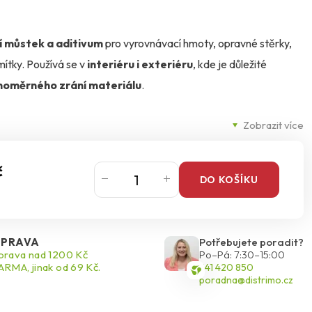
í můstek a aditivum
pro vyrovnávací hmoty, opravné stěrky,
ítky. Používá se v
interiéru i exteriéru
, kde je důležité
ovnoměrného zrání materiálu
.
Zobrazit více
elnost
, umožní použití strojního stříkání,
zvýší pevnost
obeton nebo cihlové zdivo a
zamezí přílišnému vysychání
.
ě jako vyrovnávací hmoty přímo na
nosné a čisté podklady
po
č
DO KOŠÍKU
rotřepat a rozmíchat
podle doporučeného poměru s čistou
PRAVA
Potřebujete poradit?
nesení v tenké vrstvě cca
2 mm
a následné překrytí ještě vlhké
rava nad 1200 Kč
Po–Pá: 7:30–15:00
RMA, jinak od 69 Kč.
541 420 850
°C a +25 °C
.
Doba zpracování
je přibližně
90 minut
.
poradna@distrimo.cz