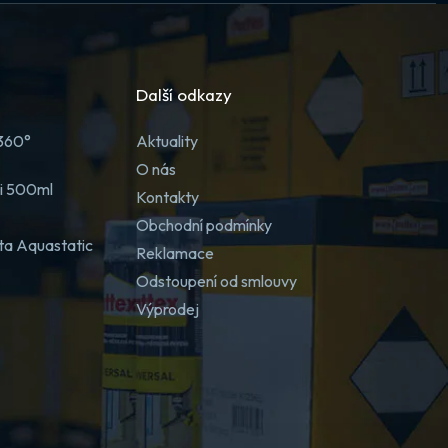
Další odkazy
 360°
Aktuality
O nás
ji 500ml
Kontakty
Obchodní podmínky
ta Aquastatic
Reklamace
Odstoupení od smlouvy
Výprodej