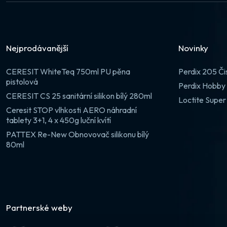
Nejprodávanější
Novinky
CERESIT WhiteTeq 750ml PU pěna
Perdix 205 Či
pistolová
Perdix Hobby 
CERESIT CS 25 sanitární silikon bílý 280ml
Loctite Super
Ceresit STOP vlhkosti AERO náhradní
tablety 3+1, 4 x 450g luční kvítí
PATTEX Re-New Obnovovač silikonu bílý
80ml
Partnerské weby