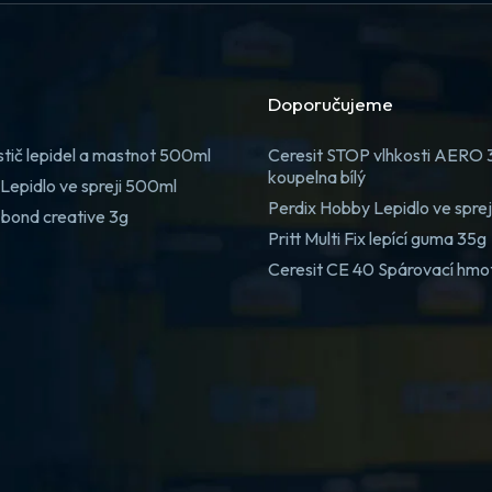
Doporučujeme
stič lepidel a mastnot 500ml
Ceresit STOP vlhkosti AERO
koupelna bílý
Lepidlo ve spreji 500ml
Perdix Hobby Lepidlo ve spre
 bond creative 3g
Pritt Multi Fix lepící guma 35g
Ceresit CE 40 Spárovací hmo