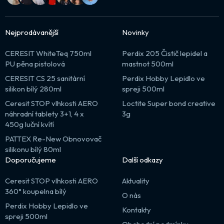
Nejprodávanější
Novinky
CERESIT WhiteTeq 750ml
Perdix 205 Čistič lepidel a
PU pěna pistolová
mastnot 500ml
CERESIT CS 25 sanitární
Perdix Hobby Lepidlo ve
silikon bílý 280ml
spreji 500ml
Ceresit STOP vlhkosti AERO
Loctite Super bond creative
náhradní tablety 3+1, 4 x
3g
450g luční kvítí
PATTEX Re-New Obnovovač
silikonu bílý 80ml
Doporučujeme
Další odkazy
Ceresit STOP vlhkosti AERO
Aktuality
360° koupelna bílý
O nás
Perdix Hobby Lepidlo ve
Kontakty
spreji 500ml