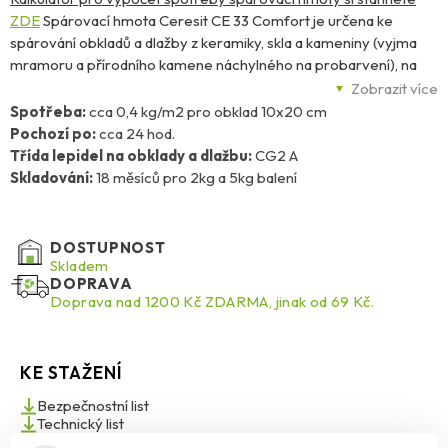
ZDE
Spárovací hmota Ceresit CE 33 Comfort je určena ke
spárování obkladů a dlažby z keramiky, skla a kameniny (vyjma
mramoru a přírodního kamene náchylného na probarvení), na
běžných podkladech v interiéru (např. v kuchyních, koupelnách a
Zobrazit více
ostatních bytových i nebytových prostorách), které nejsou
Spotřeba:
cca 0,4 kg/m2 pro obklad 10x20 cm
trvale pod vodou (nevyžadují vodotěsnost) nebo nejsou
Pochozí po:
cca 24 hod.
vystaveny chemickému zatížení (jako např.: terasy, bazény a
Třída lepidel na obklady a dlažbu:
CG2 A
nádrže). Z praktického hlediska se doporučuje pro spárování
Skladování:
18 měsíců pro 2kg a 5kg balení
podlah používat spárovací hmoty v barvě šedé. Spárovací hmota
CE 33 splňuje požadavky normy ČSN-EN 13888:2009 – třídy
CG2 A (zlepšená cementová spárovací hmota s doplňkovou
DOSTUPNOST
charakteristikou, vysokou otěruvzdorností). Pro spáry šířky od 8
Skladem
DOPRAVA
do 20mm použijte spárovací hmoty Ceresit pro široké spáry. V
Doprava nad 1200 Kč ZDARMA, jinak od 69 Kč.
případě spárování obkladů a dlažeb lepených na kritických
podkladech (podlahová vytápění, balkóny, terasy a pod.) a pro
spárování mramoru použijte spárovací hmotu Ceresit CE 40
KE STAŽENÍ
Aquastatic nebo CE 43 Grand‘Elit. V oblastech s vysokou
koncentrací agresivních chemických látek je doporučeno použití
Bezpečnostní list
epoxidové spárovací hmoty Ceresit CE 79 UltraPox Color.
Technický list
Dilatační a rohové spáry, spáry v přechodech mezi stěnou a