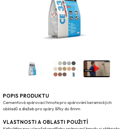
POPIS PRODUKTU
Cementová spárovací hmota pro spárování keramických
obkladů a dlažeb pro spáry šířky do 8mm
VLASTNOSTI A OBLASTI POUŽITÍ
Kalkulátor pro výpočet spotřeby spárovací hmoty si stáhnete