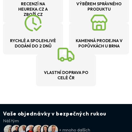
RECENZÍ NA
VÝBĚREM SPRÁVNÉHO
HEUREKA.CZ A
PRODUKTU
ZBOŽÍ.CZ
RYCHLÉ A SPOLEHLIVÉ
KAMENNÁ PRODEJNA V
DODÁNÍ DO 2 DNŮ
POPŮVKÁCH U BRNA
VLASTNÍ DOPRAVA PO
CELÉ ČR
Vaše objednávky v bezpečných rukou
Náš tým
+ mnoho dalších