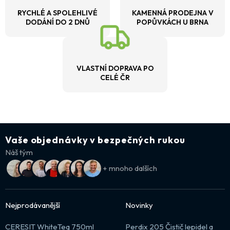
RYCHLÉ A SPOLEHLIVÉ
KAMENNÁ PRODEJNA V
DODÁNÍ DO 2 DNŮ
POPŮVKÁCH U BRNA
VLASTNÍ DOPRAVA PO
CELÉ ČR
Vaše objednávky v bezpečných rukou
Náš tým
+ mnoho dalších
Nejprodávanější
Novinky
CERESIT WhiteTeq 750ml
Perdix 205 Čistič lepidel a