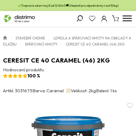
Doprava zdarma již od 1200 kč 🚚 (Neplatí pro objednávky nad 50kg)
STAVEBNÍ CHEMIE
LEPIDLA A SPÁROVACÍ HMOTY NA OBKLADY A
DLAŽBU
SPÁROVACÍ HMOTY
CERESIT CE 40 CARAMEL (46) 2KG
CERESIT CE 40 CARAMEL (46) 2KG
Hodnocení produktu
100 %
Artikl: 3031675
Barva: Caramel
Velikost: 2kg
Balení: 1 ks