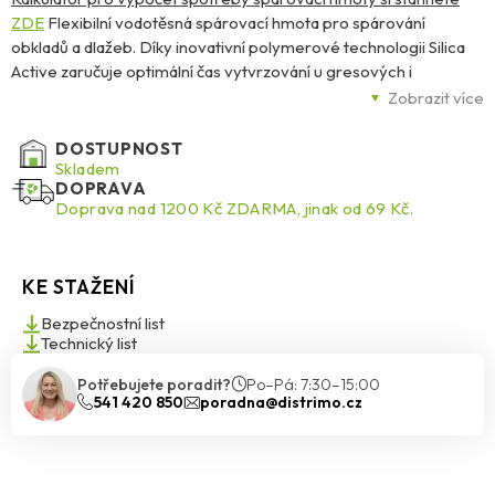
ZDE
Flexibilní vodotěsná spárovací hmota pro spárování
obkladů a dlažeb. Díky inovativní polymerové technologii Silica
Active zaručuje optimální čas vytvrzování u gresových i
keramických dlažeb a dokonalou stálost a intenzitu barev bez
Zobrazit více
výkvětů. Navíc zvýšená odolnost vůči poškrábání a vzniku prasklin
zaručuje dlouhodobou životnost spáry a ve spojení s Trojitou
DOSTUPNOST
ochranou MicroProtect je navíc účinně chráněna proti houbám a
Skladem
DOPRAVA
plísním.
Doprava nad 1200 Kč ZDARMA, jinak od 69 Kč.
KE STAŽENÍ
Bezpečnostní list
Technický list
Potřebujete poradit?
Po–Pá: 7:30–15:00
541 420 850
poradna@distrimo.cz