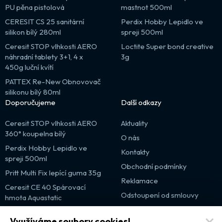
PU pěna pistolová
mastnot 500ml
CERESIT CS 25 sanitární
Perdix Hobby Lepidlo ve
silikon bílý 280ml
spreji 500ml
Ceresit STOP vlhkosti AERO
Loctite Super bond creative
náhradní tablety 3+1, 4 x
3g
450g luční kvítí
PATTEX Re-New Obnovovač
silikonu bílý 80ml
Doporučujeme
Další odkazy
Ceresit STOP vlhkosti AERO
Aktuality
360° koupelna bílý
O nás
Perdix Hobby Lepidlo ve
Kontakty
spreji 500ml
Obchodní podmínky
Pritt Multi Fix lepící guma 35g
Reklamace
Ceresit CE 40 Spárovací
Odstoupení od smlouvy
hmota Aquastatic
Výprodej
Využíváme soubory cookies!