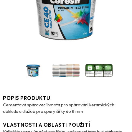
POPIS PRODUKTU
Cementová spárovací hmota pro spárování keramických
obkladu a dlažeb pro spáry šířky do 8 mm
VLASTNOSTI A OBLASTI POUŽITÍ
Kalkulátor pro výpočet spotřeby spárovací hmoty si stáhnete