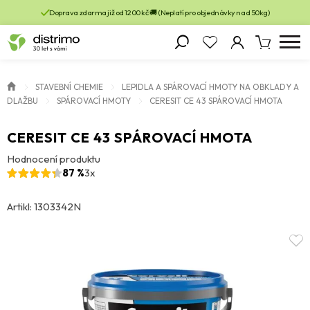
Doprava zdarma již od 1200 kč 🚚 (Neplatí pro objednávky nad 50kg)
STAVEBNÍ CHEMIE
LEPIDLA A SPÁROVACÍ HMOTY NA OBKLADY A
DLAŽBU
SPÁROVACÍ HMOTY
CERESIT CE 43 SPÁROVACÍ HMOTA
CERESIT CE 43 SPÁROVACÍ HMOTA
Hodnocení produktu
87 %
3x
Artikl: 1303342N