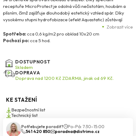
receptuře MicroProtect je odolná vůči nečistotám, houbám a
plísním, čímž zajišťuje dlouhodobý estetický vzhled spár. Díky
vysokému stupni hydrofobizace (efekt Aquastatic) zůstávají
kapky vody na povrchu spáry a nevsakují do její struktury, což
Zobrazit více
zvyšuje odolnost spár proti vodě a znečištění. Je určena pro
Spotřeba:
cca 0,6 kg/m2 pro obklad 10x20 cm
bytové, veřejné i průmyslové objekty, zejména je doporučena na
Pochozí po:
cca 5 hod.
kritické podklady, jako jsou vytápění, balkony, terasy či bazény.
DOSTUPNOST
Skladem
DOPRAVA
Doprava nad 1200 Kč ZDARMA, jinak od 69 Kč.
KE STAŽENÍ
Bezpečnostní list
Technický list
Potřebujete poradit?
Po–Pá: 7:30–15:00
541 420 850
poradna@distrimo.cz