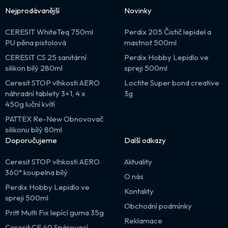
Nejprodávanější
Novinky
CERESIT WhiteTeq 750ml
Perdix 205 Čistič lepidel a
PU pěna pistolová
mastnot 500ml
CERESIT CS 25 sanitární
Perdix Hobby Lepidlo ve
silikon bílý 280ml
spreji 500ml
Ceresit STOP vlhkosti AERO
Loctite Super bond creative
náhradní tablety 3+1, 4 x
3g
450g luční kvítí
PATTEX Re-New Obnovovač
silikonu bílý 80ml
Doporučujeme
Další odkazy
Ceresit STOP vlhkosti AERO
Aktuality
360° koupelna bílý
O nás
Perdix Hobby Lepidlo ve
Kontakty
spreji 500ml
Obchodní podmínky
Pritt Multi Fix lepící guma 35g
Reklamace
Ceresit CE 40 Spárovací