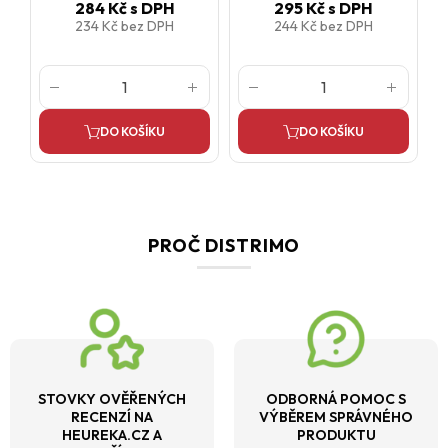
284 Kč
s DPH
295 Kč
s DPH
234 Kč
bez DPH
244 Kč
bez DPH
DO KOŠÍKU
DO KOŠÍKU
PROČ DISTRIMO
STOVKY OVĚŘENÝCH
ODBORNÁ POMOC S
RECENZÍ NA
VÝBĚREM SPRÁVNÉHO
HEUREKA.CZ A
PRODUKTU