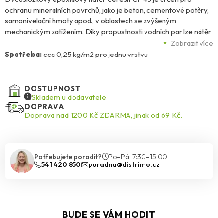
ochranu minerálních povrchů, jako je beton, cementové potěry,
samonivelační hmoty apod., v oblastech se zvýšeným
mechanickým zatížením. Díky propustnosti vodních par lze nátěr
použít i v oblastech vystavených trvalé vlhkosti, např. v
Zobrazit více
suterénech, kde vlhkost podkladu nepřesahuje 6% CM. CF 43
Spotřeba:
cca 0,25 kg/m2 pro jednu vrstvu
vytváří vysoce odolnou, snadno čistitelnou vrstvu a je vhodný
zejména pro použití v garážích, vícepodlažních parkovištích,
průmyslových budovách, skladech apod.
DOSTUPNOST
Skladem u dodavatele
DOPRAVA
Doprava nad 1200 Kč ZDARMA, jinak od 69 Kč.
Potřebujete poradit?
Po–Pá: 7:30–15:00
541 420 850
poradna@distrimo.cz
BUDE SE VÁM HODIT