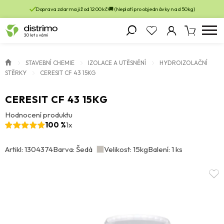
Doprava zdarma již od 1200 kč 🚚 (Neplatí pro objednávky nad 50kg)
STAVEBNÍ CHEMIE
IZOLACE A UTĚSNĚNÍ
HYDROIZOLAČNÍ
STĚRKY
CERESIT CF 43 15KG
CERESIT CF 43 15KG
Hodnocení produktu
100 %
1x
Artikl: 1304374
Barva: Šedá
Velikost: 15kg
Balení: 1 ks