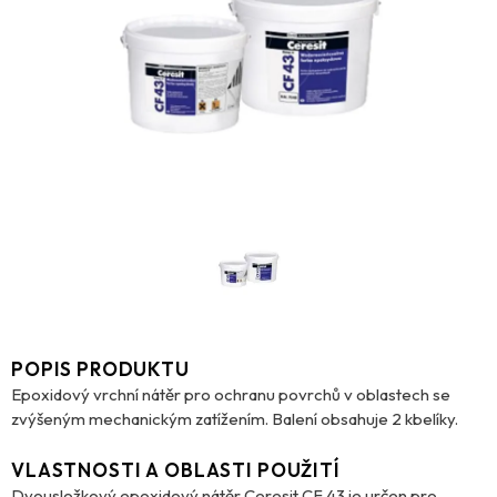
POPIS PRODUKTU
Epoxidový vrchní nátěr pro ochranu povrchů v oblastech se
zvýšeným mechanickým zatížením. Balení obsahuje 2 kbelíky.
VLASTNOSTI A OBLASTI POUŽITÍ
Dvousložkový epoxidový nátěr Ceresit CF 43 je určen pro