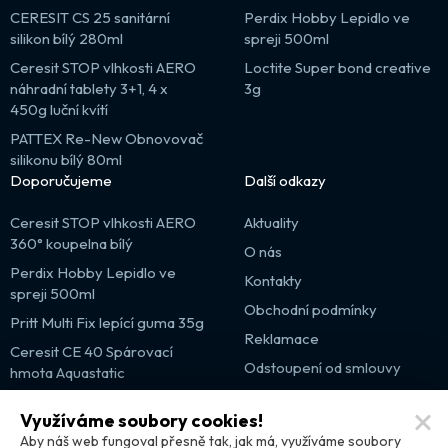
CERESIT CS 25 sanitární
Perdix Hobby Lepidlo ve
silikon bílý 280ml
spreji 500ml
Ceresit STOP vlhkosti AERO
Loctite Super bond creative
náhradní tablety 3+1, 4 x
3g
450g luční kvítí
PATTEX Re-New Obnovovač
silikonu bílý 80ml
Doporučujeme
Další odkazy
Ceresit STOP vlhkosti AERO
Aktuality
360° koupelna bílý
O nás
Perdix Hobby Lepidlo ve
Kontakty
spreji 500ml
Obchodní podmínky
Pritt Multi Fix lepící guma 35g
Reklamace
Ceresit CE 40 Spárovací
Odstoupení od smlouvy
hmota Aquastatic
Výprodej
Využíváme soubory cookies!
Partnerské weby
Aby náš web fungoval přesně tak, jak má, využíváme soubory