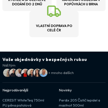
DODÁNÍ DO 2 DNŮ
POPŮVKÁCH U BRNA
VLASTNÍ DOPRAVA PO
CELÉ ČR
Vaše objednávky v bezpečných rukou
Náš tým
+ mnoho dalších
Nejprodávanější
Novinky
CERESIT WhiteTeq 750ml
Perdix 205 Čistič lepidel a
PU pěna pistolová
mastnot 500ml