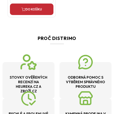
DO KOŠÍKU
PROČ DISTRIMO
STOVKY OVĚŘENÝCH
ODBORNÁ POMOC S
RECENZÍ NA
VÝBĚREM SPRÁVNÉHO
HEUREKA.CZ A
PRODUKTU
ZBOŽÍ.CZ
RYCHLÉ A SPOLEHLIVÉ
KAMENNÁ PRODEJNA V