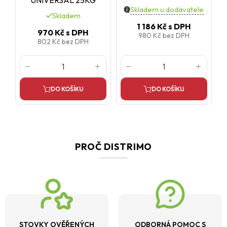
UNIVERSAL 25KG
Skladem u dodavatele
Skladem
1 186 Kč
s DPH
970 Kč
s DPH
980 Kč
bez DPH
802 Kč
bez DPH
DO KOŠÍKU
DO KOŠÍKU
PROČ DISTRIMO
STOVKY OVĚŘENÝCH
ODBORNÁ POMOC S