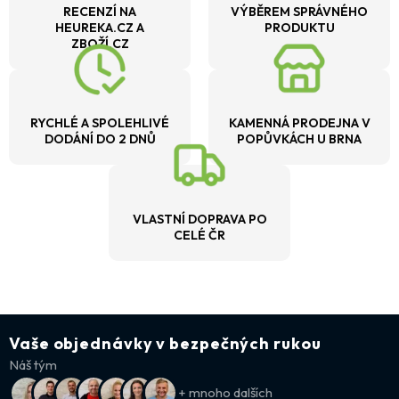
RECENZÍ NA
VÝBĚREM SPRÁVNÉHO
HEUREKA.CZ A
PRODUKTU
ZBOŽÍ.CZ
RYCHLÉ A SPOLEHLIVÉ
KAMENNÁ PRODEJNA V
DODÁNÍ DO 2 DNŮ
POPŮVKÁCH U BRNA
VLASTNÍ DOPRAVA PO
CELÉ ČR
Vaše objednávky v bezpečných rukou
Náš tým
+ mnoho dalších