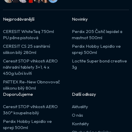
Nejprodávanější
Novinky
CERESIT WhiteTeq 750ml
Perdix 205 Čistič lepidel a
PU pěna pistolová
mastnot 500ml
CERESIT CS 25 sanitární
Perdix Hobby Lepidlo ve
silikon bílý 280ml
spreji 500ml
Ceresit STOP vlhkosti AERO
Loctite Super bond creative
náhradní tablety 3+1, 4 x
3g
450g luční kvítí
PATTEX Re-New Obnovovač
silikonu bílý 80ml
Doporučujeme
Další odkazy
Ceresit STOP vlhkosti AERO
Aktuality
360° koupelna bílý
O nás
Perdix Hobby Lepidlo ve
Kontakty
spreji 500ml