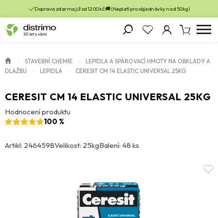
Doprava zdarma již od 1200 kč 🚚 (Neplatí pro objednávky nad 50kg)
STAVEBNÍ CHEMIE
LEPIDLA A SPÁROVACÍ HMOTY NA OBKLADY A
DLAŽBU
LEPIDLA
CERESIT CM 14 ELASTIC UNIVERSAL 25KG
CERESIT CM 14 ELASTIC UNIVERSAL 25KG
Hodnocení produktu
100 %
Artikl: 2464598
Velikost: 25kg
Balení: 48 ks