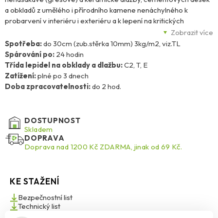
a obkladů z umělého i přírodního kamene nenáchylného k
probarvení v interiéru i exteriéru a k lepení na kritických
podkladech. Lepidlo CM 14 Universal může být použito pro
Zobrazit více
oblasti zatížené vlhkostí a pro podlahové vytápění. Je
Spotřeba:
do 30cm (zub.stěrka 10mm) 3kg/m2, viz.TL
doporučeno pro podlahy se zvýšeným funkčním zatížením jako v
Spárování po:
24 hodin
nákupních centrech či na schodištích. Vlastnosti lepidla umožňují
Třída lepidel na obklady a dlažbu:
C2, T, E
použití na sádrovláknité desky a sádrokarton, anhydritové potěry,
Zatížení:
plné po 3 dnech
sádrové a betonové podklady a těsnicí hmoty Ceresit CL 50 a
Doba zpracovatelnosti:
do 2 hod.
CL 51. Vysoká přídržnost lepidla umožňuje použití na kritických
podkladech v interiéru.
DOSTUPNOST
Skladem
DOPRAVA
Doprava nad 1200 Kč ZDARMA, jinak od 69 Kč.
KE STAŽENÍ
Bezpečnostní list
Technický list