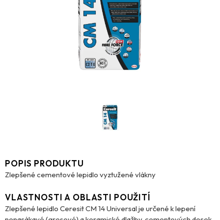
POPIS PRODUKTU
Zlepšené cementové lepidlo vyztužené vlákny
VLASTNOSTI A OBLASTI POUŽITÍ
Zlepšené lepidlo Ceresit CM 14 Universal je určené k lepení
nenasákavé (gresové) a keramické dlažby, cementových desek