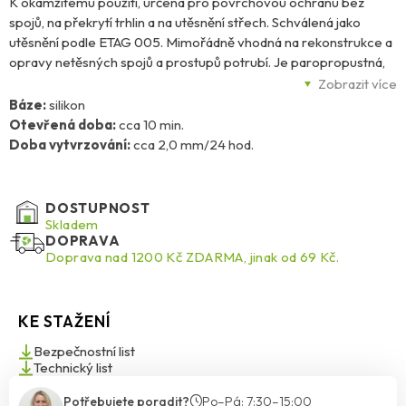
K okamžitému použití, určená pro povrchovou ochranu bez
spojů, na překrytí trhlin a na utěsnění střech. Schválená jako
utěsnění podle ETAG 005. Mimořádně vhodná na rekonstrukce a
opravy netěsných spojů a prostupů potrubí. Je paropropustná,
odolná vůči UV záření a povětrnostním vlivům, trvale pružná i při
Zobrazit více
nízkých teplotách. Aplikovatelná stříkáním. Vlastnosti: • SilicoTec®
Báze:
silikon
technologie – 100% silikon • trvale vysoce elastický • odolný vůči
Otevřená doba:
cca 10 min.
stárnutí, UV záření a povětrnostním vlivům
Doba vytvrzování:
cca 2,0 mm/24 hod.
DOSTUPNOST
Skladem
DOPRAVA
Doprava nad 1200 Kč ZDARMA, jinak od 69 Kč.
KE STAŽENÍ
Bezpečnostní list
Technický list
Potřebujete poradit?
Po–Pá: 7:30–15:00