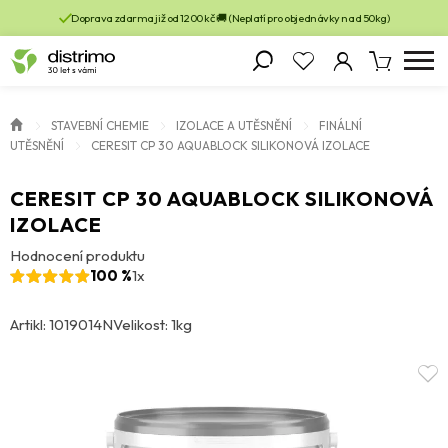
Doprava zdarma již od 1200 kč 🚚 (Neplatí pro objednávky nad 50kg)
STAVEBNÍ CHEMIE
IZOLACE A UTĚSNĚNÍ
FINÁLNÍ
UTĚSNĚNÍ
CERESIT CP 30 AQUABLOCK SILIKONOVÁ IZOLACE
CERESIT CP 30 AQUABLOCK SILIKONOVÁ
IZOLACE
Hodnocení produktu
100 %
1x
Artikl: 1019014N
Velikost: 1kg