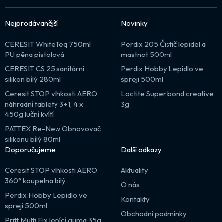
Nejprodávanější
Novinky
CERESIT WhiteTeq 750ml
Perdix 205 Čistič lepidel a
PU pěna pistolová
mastnot 500ml
CERESIT CS 25 sanitární
Perdix Hobby Lepidlo ve
silikon bílý 280ml
spreji 500ml
Ceresit STOP vlhkosti AERO
Loctite Super bond creative
náhradní tablety 3+1, 4 x
3g
450g luční kvítí
PATTEX Re-New Obnovovač
silikonu bílý 80ml
Doporučujeme
Další odkazy
Ceresit STOP vlhkosti AERO
Aktuality
360° koupelna bílý
O nás
Perdix Hobby Lepidlo ve
Kontakty
spreji 500ml
Obchodní podmínky
Pritt Multi Fix lepící guma 35g