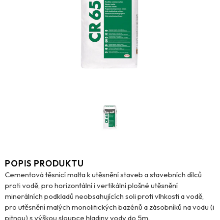
POPIS PRODUKTU
Cementová těsnicí malta k utěsnění staveb a stavebních dílců
proti vodě, pro horizontální i vertikální plošné utěsnění
minerálních podkladů neobsahujících soli proti vlhkosti a vodě,
pro utěsnění malých monolitických bazénů a zásobníků na vodu (i
pitnou) s výškou sloupce hladiny vody do 5m.