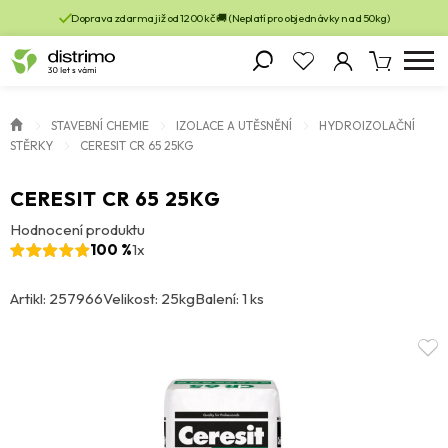
Doprava zdarma již od 1200 kč 🚚 (Neplatí pro objednávky nad 50kg)
STAVEBNÍ CHEMIE
IZOLACE A UTĚSNĚNÍ
HYDROIZOLAČNÍ
STĚRKY
CERESIT CR 65 25KG
CERESIT CR 65 25KG
Hodnocení produktu
100 %
1x
Artikl: 257966
Velikost: 25kg
Balení: 1 ks