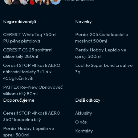
Nejprodávanější
Novinky
CERESIT WhiteTeq 750ml
Perdix 205 Čistič lepidel a
PU pěna pistolová
mastnot 500ml
CERESIT CS 25 sanitární
Perdix Hobby Lepidlo ve
silikon bílý 280ml
spreji 500ml
Ceresit STOP vlhkosti AERO
Loctite Super bond creative
náhradní tablety 3+1, 4 x
3g
450g luční kvítí
PATTEX Re-New Obnovovač
silikonu bílý 80ml
Doporučujeme
Další odkazy
Ceresit STOP vlhkosti AERO
Aktuality
360° koupelna bílý
O nás
Perdix Hobby Lepidlo ve
Kontakty
spreji 500ml