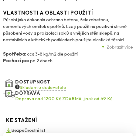
VLASTNOSTI A OBLASTI POUŽITÍ
Působí jako dokonalá ochrana betonu, železobetonu,
cementových omítek a potěrů. Lze ji použít na pozitivní straně
působení vody a pro izolaci soklů a vnějších stěn sklepů, na
nestabilních a kritických podkladech použijte elastické těsnicí
materiály. Maltu chraňte před mechanickým poškozením další
Zobrazit více
vrstvou potěru, omítky nebo přilepením keramických obkladů,
Spotřeba:
cca 3-8 kg/m2 dle použití
dlažby apod. Malta splňuje požadavky na utěsnění typu mírného,
Pochozí po:
po 2 dnech
středního i vysokého zatížení.
DOSTUPNOST
Skladem u dodavatele
DOPRAVA
Doprava nad 1200 Kč ZDARMA, jinak od 69 Kč.
KE STAŽENÍ
Bezpečnostní list