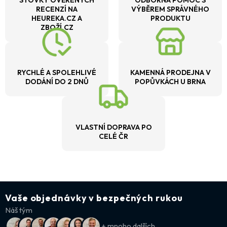
STOVKY OVĚŘENÝCH
ODBORNÁ POMOC S
RECENZÍ NA
VÝBĚREM SPRÁVNÉHO
HEUREKA.CZ A
PRODUKTU
ZBOŽÍ.CZ
RYCHLÉ A SPOLEHLIVÉ
KAMENNÁ PRODEJNA V
DODÁNÍ DO 2 DNŮ
POPŮVKÁCH U BRNA
VLASTNÍ DOPRAVA PO
CELÉ ČR
Vaše objednávky v bezpečných rukou
Náš tým
+ mnoho dalších