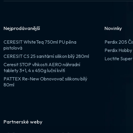
Nejprodávanější
Novinky
CERESIT WhiteTeq 750ml PU pěna
Perdix 205 Či
pistolová
Perdix Hobby 
CERESIT CS 25 sanitární silikon bílý 280ml
Loctite Super
Ceresit STOP vlhkosti AERO náhradní
tablety 3+1, 4 x 450g luční kvítí
PATTEX Re-New Obnovovač silikonu bílý
80ml
Partnerské weby