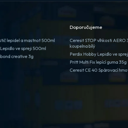
Doporučujeme
stič lepidel a mastnot 500ml
Ceresit STOP vlhkosti AERO
koupelna bílý
Lepidlo ve spreji 500ml
Perdix Hobby Lepidlo ve spre
 bond creative 3g
Pritt Multi Fix lepící guma 35g
Ceresit CE 40 Spárovací hmo