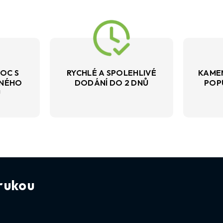
OC S
RYCHLÉ A SPOLEHLIVÉ
KAME
VNÉHO
DODÁNÍ DO 2 DNŮ
POP
U
rukou