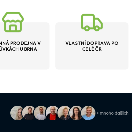
NNÁ PRODEJNA V
VLASTNÍ DOPRAVA PO
ŮVKÁCH U BRNA
CELÉ ČR
+ mnoho dalších