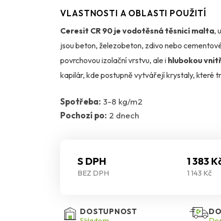
VLASTNOSTI A OBLASTI POUŽITÍ
Ceresit CR 90 je vodotěsná těsnicí malta
, 
jsou beton, železobeton, zdivo nebo cementové
povrchovou izolační vrstvu, ale i
hlubokou vnit
kapilár, kde postupně vytvářejí krystaly, které 
pronikání vlhkosti z obou stran konstrukce – jak 
Spotřeba:
3-8 kg/m2
(zemní vlhkost).
Pochozí po:
2 dnech
Malta je
paropropustná, mrazuvzdorná a odo
například pro izolaci balkónů, soklů, sklepů, vod
S DPH
1 383 K
nebo nástřikem, a je kompatibilní s izolačními 
BEZ DPH
1 143 Kč
57). Povrch malty je třeba chránit před mecha
dlažbou.
CR 90 představuje spolehlivou hyd
DOSTUPNOST
DO
Skladem
Dop