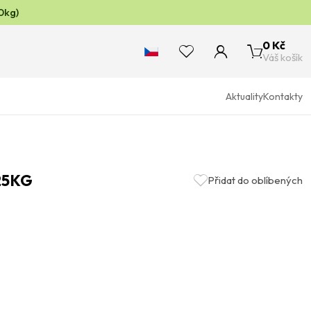
0kg)
0 Kč
Váš košík
Aktuality
Kontakty
25KG
Přidat do oblíbených