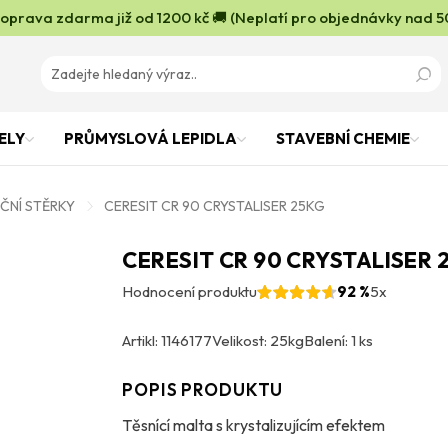
oprava zdarma již od 1200 kč 🚚 (Neplatí pro objednávky nad 5
ELY
PRŮMYSLOVÁ LEPIDLA
STAVEBNÍ CHEMIE
ČNÍ STĚRKY
CERESIT CR 90 CRYSTALISER 25KG
CERESIT CR 90 CRYSTALISER 
Hodnocení produktu
92 %
5x
Artikl: 1146177
Velikost: 25kg
Balení: 1 ks
POPIS PRODUKTU
Těsnící malta s krystalizujícím efektem