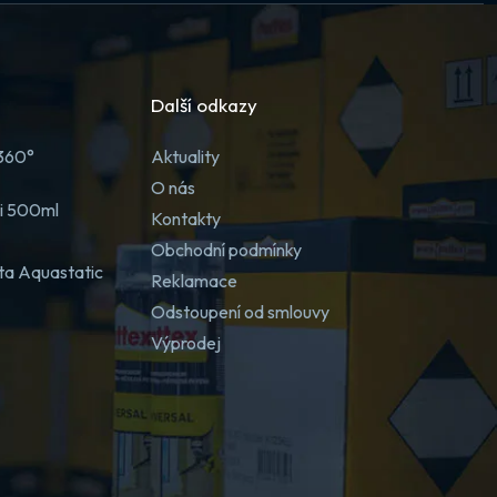
Další odkazy
 360°
Aktuality
O nás
ji 500ml
Kontakty
Obchodní podmínky
ta Aquastatic
Reklamace
Odstoupení od smlouvy
Výprodej