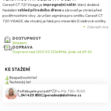
Ceresit CT 721 Visage je
impregnační nátěr
, který dodává
fasádám
vzhled přírodního dřeva
a zároveň je chrání před
povětrnostními vlivy. Je určen zejména pro omítku Ceresit CT
720 VISAGE, ale vhodný je také pro minerální či sádrové omítky,
betonové stěrky nebo povrchy v zateplovacích systémech
Zobrazit více
ETICS. Díky
hydrofobní úpravě
odpuzuje vodu, chrání podklad
před vlhkostí a
zaručuje dlouhodobou stálobarevnost
.
DOSTUPNOST
Skladem
DOPRAVA
Produkt je
k okamžitému použití
, nanáší se štětcem, válečkem
Doprava nad 1200 Kč ZDARMA, jinak od 69 Kč.
nebo stříkáním ve dvou vrstvách metodou „mokrý do mokrého“.
Před aplikací je důležité mít čistý a pevný podklad. CT 721 je
dostupný ve
12 odstínech dřeva
, což umožňuje široké využití v
KE STAŽENÍ
moderní architektuře. Balení má objem
4 litry
, orientační
spotřeba je 0,2 l/m² a nátěr je odolný vůči dešti po 24 hodinách.
Bezpečnostní list
Ceresit CT 721 je tak ideální volbou pro estetickou i funkční
Technický list
ochranu fasády s dřevěným vzhledem.
Potřebujete poradit?
Po–Pá: 7:30–15:00
541 420 850
poradna@distrimo.cz