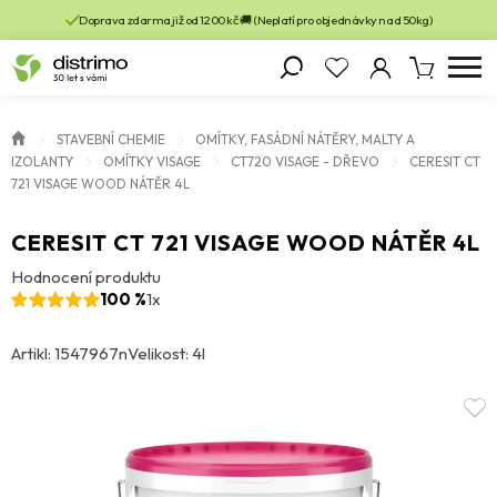
Doprava zdarma již od 1200 kč 🚚 (Neplatí pro objednávky nad 50kg)
STAVEBNÍ CHEMIE
OMÍTKY, FASÁDNÍ NÁTĚRY, MALTY A
IZOLANTY
OMÍTKY VISAGE
CT720 VISAGE - DŘEVO
CERESIT CT
721 VISAGE WOOD NÁTĚR 4L
CERESIT CT 721 VISAGE WOOD NÁTĚR 4L
Hodnocení produktu
100 %
1x
Artikl: 1547967n
Velikost: 4l