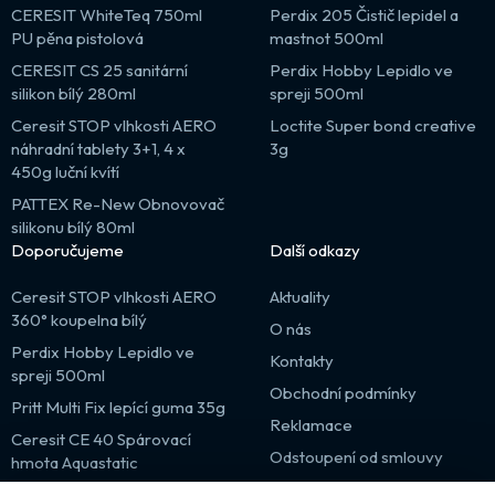
CERESIT WhiteTeq 750ml
Perdix 205 Čistič lepidel a
PU pěna pistolová
mastnot 500ml
CERESIT CS 25 sanitární
Perdix Hobby Lepidlo ve
silikon bílý 280ml
spreji 500ml
Ceresit STOP vlhkosti AERO
Loctite Super bond creative
náhradní tablety 3+1, 4 x
3g
450g luční kvítí
PATTEX Re-New Obnovovač
silikonu bílý 80ml
Doporučujeme
Další odkazy
Ceresit STOP vlhkosti AERO
Aktuality
360° koupelna bílý
O nás
Perdix Hobby Lepidlo ve
Kontakty
spreji 500ml
Obchodní podmínky
Pritt Multi Fix lepící guma 35g
Reklamace
Ceresit CE 40 Spárovací
Odstoupení od smlouvy
hmota Aquastatic
Výprodej