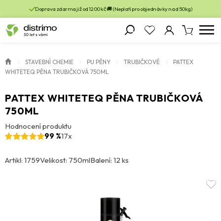
Doprava zdarma již od 1200 kč 🚚 (Neplatí pro objednávky nad 50kg)
STAVEBNÍ CHEMIE
PU PĚNY
TRUBIČKOVÉ
PATTEX
WHITETEQ PĚNA TRUBIČKOVÁ 750ML
PATTEX WHITETEQ PĚNA TRUBIČKOVÁ
750ML
Hodnocení produktu
99 %
17x
Artikl: 1759
Velikost: 750ml
Balení: 12 ks