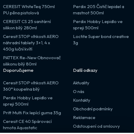
CERESIT WhiteTeq 750ml
Perdix 205 Čistič lepidel a
PU pěna pistolová
mastnot 500ml
CERESIT CS 25 sanitární
Perdix Hobby Lepidlo ve
silikon bílý 280ml
spreji 500ml
Ceresit STOP vlhkosti AERO
Loctite Super bond creative
náhradní tablety 3+1, 4 x
3g
450g luční kvítí
PATTEX Re-New Obnovovač
silikonu bílý 80ml
Doporučujeme
Další odkazy
Ceresit STOP vlhkosti AERO
Aktuality
360° koupelna bílý
O nás
Perdix Hobby Lepidlo ve
Kontakty
spreji 500ml
Obchodní podmínky
Pritt Multi Fix lepící guma 35g
Reklamace
Ceresit CE 40 Spárovací
Odstoupení od smlouvy
hmota Aquastatic