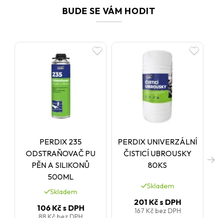
atd.) z ní dělají ideální pěnu pro náročné interiérové i exteriérové
BUDE SE VÁM HODIT
izolace. I v náročných klimatických podmínkách poskytuje
spolehlivý výkon a dlouhou životnost.
PERDIX 235
PERDIX UNIVERZÁLNÍ
ODSTRAŇOVAČ PU
ČISTICÍ UBROUSKY
PĚN A SILIKONŮ
80KS
500ML
Skladem
Skladem
201 Kč
s DPH
106 Kč
s DPH
167 Kč
bez DPH
88 Kč
bez DPH