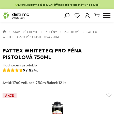
Doprava zdarma již od 1200 kč 🚚 (Neplatí pro objednávky nad 50kg)
STAVEBNÍ CHEMIE
PU PĚNY
PISTOLOVÉ
PATTEX
WHITETEQ PRO PĚNA PISTOLOVÁ 750ML
PATTEX WHITETEQ PRO PĚNA
PISTOLOVÁ 750ML
Hodnocení produktu
97 %
24x
Artikl: 1760
Velikost: 750ml
Balení: 12 ks
AKCE