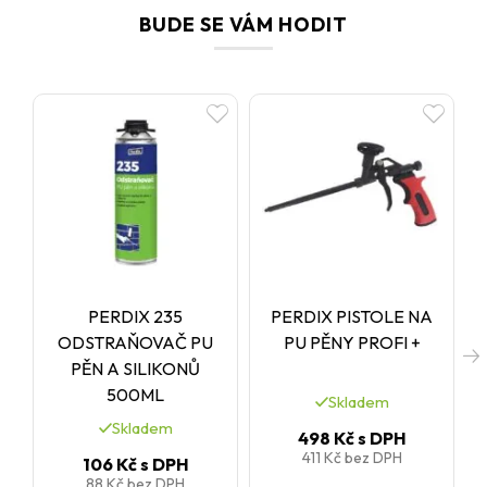
atd.) z ní dělají ideální pěnu pro náročné interiérové i exteriérové
BUDE SE VÁM HODIT
izolace. I v náročných klimatických podmínkách poskytuje
spolehlivý výkon a dlouhou životnost.
PERDIX 235
PERDIX PISTOLE NA
C
ODSTRAŇOVAČ PU
PU PĚNY PROFI +
PĚN A SILIKONŮ
500ML
Skladem
Skladem
498 Kč
s DPH
411 Kč
bez DPH
106 Kč
s DPH
88 Kč
bez DPH