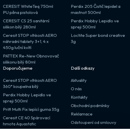
CERESIT WhiteTeq 750ml
Perdix 205 Čistič lepidel a
PU pěna pistolová
mastnot 500ml
CERESIT CS 25 sanitární
Perdix Hobby Lepidlo ve
silikon bílý 280ml
spreji 500ml
Ceresit STOP vlhkosti AERO
Loctite Super bond creative
náhradní tablety 3+1, 4 x
3g
450g luční kvítí
PATTEX Re-New Obnovovač
silikonu bílý 80ml
Doporučujeme
Další odkazy
Ceresit STOP vlhkosti AERO
Aktuality
360° koupelna bílý
O nás
Perdix Hobby Lepidlo ve
Kontakty
spreji 500ml
Obchodní podmínky
Pritt Multi Fix lepící guma 35g
Reklamace
Ceresit CE 40 Spárovací
Odstoupení od smlouvy
hmota Aquastatic