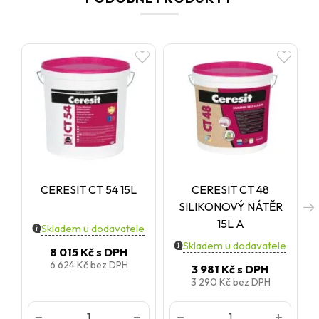
CERESIT CT 54 15L
CERESIT CT 48
SILIKONOVÝ NÁTĚR
15L A
Skladem u dodavatele
Skladem u dodavatele
8 015 Kč
s DPH
6 624 Kč
bez DPH
3 981 Kč
s DPH
3 290 Kč
bez DPH