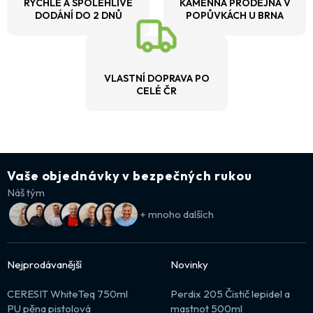
RYCHLÉ A SPOLEHLIVÉ
KAMENNÁ PRODEJNA V
DODÁNÍ DO 2 DNŮ
POPŮVKÁCH U BRNA
VLASTNÍ DOPRAVA PO
CELÉ ČR
Vaše objednávky v bezpečných rukou
Náš tým
+ mnoho dalších
Nejprodávanější
Novinky
CERESIT WhiteTeq 750ml
Perdix 205 Čistič lepidel a
PU pěna pistolová
mastnot 500ml