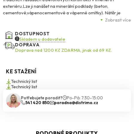
exteriéru.Lze ji nanášet na minerální podklady (beton,
cementové,vápenocementové a vápenné omítky). Nátěr je
možno aplikovatna minerální omítky Ceresit CT 34 a CT 137 a
Zobrazit více
akrylátové omítky CeresitCT 60, CT 63, CT 64, jež jsou
provedeny na tradičních podkladechnebo tvoří součást
DOSTUPNOST
kontaktních systémů zateplení budov Ceresit Ceretherm(ETICS).
Skladem u dodavatele
DOPRAVA
Fasády natřené nátěrem CT 42 je možné čistit pomocí
Doprava nad 1200 Kč ZDARMA, jinak od 69 Kč.
tlakovévody s odpovídajícím tlakem. Zahřívání fasády vyvolává
vzniknežádoucích napětí, proto by tmavé odstíny měly být
použity pouzena menších plochách, např. architektonických
KE STAŽENÍ
detailech. Akrylátový nátěr Ceresit CT 42 díky formuli BioProtect
odolává delší dobu protibiologickému napadnutí houbami,
Technický list
plísněmi a řasami.
Technický list
Potřebujete poradit?
Po–Pá: 7:30–15:00
541 420 850
poradna@distrimo.cz
PODOBNÉ PRODUKTY