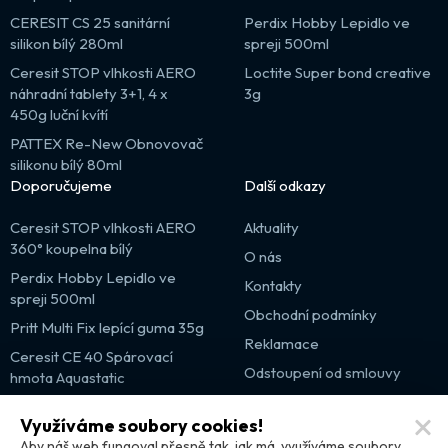
CERESIT CS 25 sanitární
Perdix Hobby Lepidlo ve
silikon bílý 280ml
spreji 500ml
Ceresit STOP vlhkosti AERO
Loctite Super bond creative
náhradní tablety 3+1, 4 x
3g
450g luční kvítí
PATTEX Re-New Obnovovač
silikonu bílý 80ml
Doporučujeme
Další odkazy
Ceresit STOP vlhkosti AERO
Aktuality
360° koupelna bílý
O nás
Perdix Hobby Lepidlo ve
Kontakty
spreji 500ml
Obchodní podmínky
Pritt Multi Fix lepící guma 35g
Reklamace
Ceresit CE 40 Spárovací
Odstoupení od smlouvy
hmota Aquastatic
Výprodej
Využíváme soubory cookies!
Partnerské weby
Aby náš web fungoval přesně tak, jak má, využíváme soubory