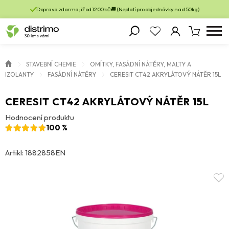
Doprava zdarma již od 1200 kč 🚚 (Neplatí pro objednávky nad 50kg)
STAVEBNÍ CHEMIE
OMÍTKY, FASÁDNÍ NÁTĚRY, MALTY A
IZOLANTY
FASÁDNÍ NÁTĚRY
CERESIT CT42 AKRYLÁTOVÝ NÁTĚR 15L
CERESIT CT42 AKRYLÁTOVÝ NÁTĚR 15L
Hodnocení produktu
100 %
Artikl: 1882858EN