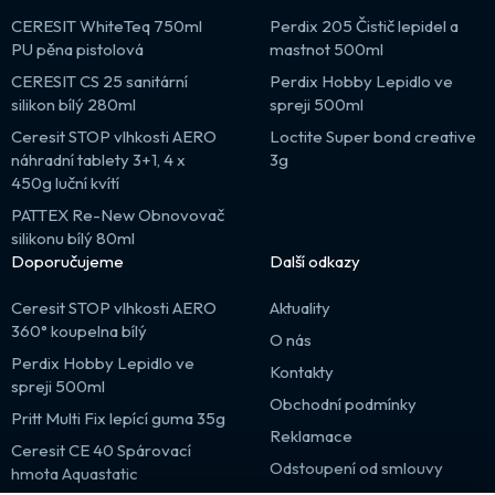
CERESIT WhiteTeq 750ml
Perdix 205 Čistič lepidel a
PU pěna pistolová
mastnot 500ml
CERESIT CS 25 sanitární
Perdix Hobby Lepidlo ve
silikon bílý 280ml
spreji 500ml
Ceresit STOP vlhkosti AERO
Loctite Super bond creative
náhradní tablety 3+1, 4 x
3g
450g luční kvítí
PATTEX Re-New Obnovovač
silikonu bílý 80ml
Doporučujeme
Další odkazy
Ceresit STOP vlhkosti AERO
Aktuality
360° koupelna bílý
O nás
Perdix Hobby Lepidlo ve
Kontakty
spreji 500ml
Obchodní podmínky
Pritt Multi Fix lepící guma 35g
Reklamace
Ceresit CE 40 Spárovací
Odstoupení od smlouvy
hmota Aquastatic