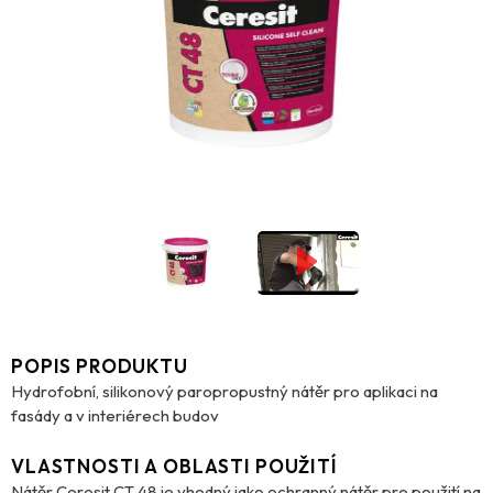
POPIS PRODUKTU
Hydrofobní, silikonový paropropustný nátěr pro aplikaci na
fasády a v interiérech budov
VLASTNOSTI A OBLASTI POUŽITÍ
Nátěr Ceresit CT 48 je vhodný jako ochranný nátěr pro použití na