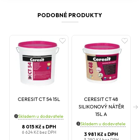
PODOBNÉ PRODUKTY
CERESIT CT 54 15L
CERESIT CT 48
SILIKONOVÝ NÁTĚR
15L A
Skladem u dodavatele
Skladem u dodavatele
8 015 Kč
s DPH
6 624 Kč
bez DPH
3 981 Kč
s DPH
3 290 Kč
bez DPH