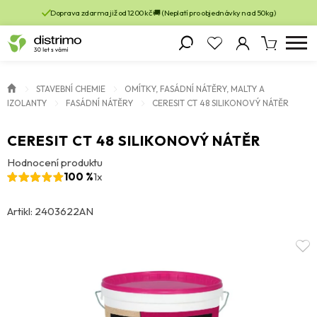
Doprava zdarma již od 1200 kč 🚚 (Neplatí pro objednávky nad 50kg)
STAVEBNÍ CHEMIE
OMÍTKY, FASÁDNÍ NÁTĚRY, MALTY A
IZOLANTY
FASÁDNÍ NÁTĚRY
CERESIT CT 48 SILIKONOVÝ NÁTĚR
CERESIT CT 48 SILIKONOVÝ NÁTĚR
Hodnocení produktu
100 %
1x
Artikl: 2403622AN