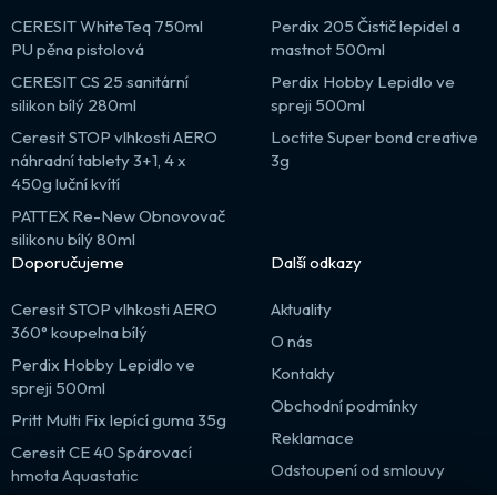
CERESIT WhiteTeq 750ml
Perdix 205 Čistič lepidel a
PU pěna pistolová
mastnot 500ml
CERESIT CS 25 sanitární
Perdix Hobby Lepidlo ve
silikon bílý 280ml
spreji 500ml
Ceresit STOP vlhkosti AERO
Loctite Super bond creative
náhradní tablety 3+1, 4 x
3g
450g luční kvítí
PATTEX Re-New Obnovovač
silikonu bílý 80ml
Doporučujeme
Další odkazy
Ceresit STOP vlhkosti AERO
Aktuality
360° koupelna bílý
O nás
Perdix Hobby Lepidlo ve
Kontakty
spreji 500ml
Obchodní podmínky
Pritt Multi Fix lepící guma 35g
Reklamace
Ceresit CE 40 Spárovací
Odstoupení od smlouvy
hmota Aquastatic