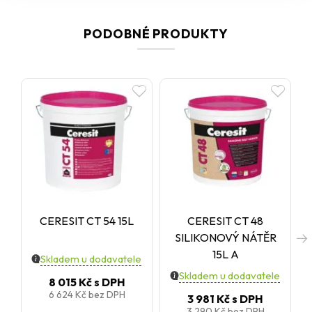
PODOBNÉ PRODUKTY
CERESIT CT 54 15L
CERESIT CT 48
SILIKONOVÝ NÁTĚR
15L A
Skladem u dodavatele
Skladem u dodavatele
8 015 Kč
s DPH
6 624 Kč
bez DPH
3 981 Kč
s DPH
3 290 Kč
bez DPH