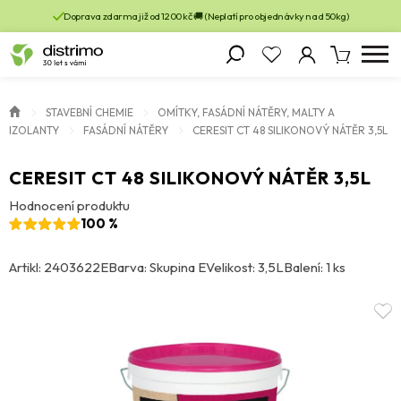
Doprava zdarma již od 1200 kč 🚚 (Neplatí pro objednávky nad 50kg)
STAVEBNÍ CHEMIE
OMÍTKY, FASÁDNÍ NÁTĚRY, MALTY A
IZOLANTY
FASÁDNÍ NÁTĚRY
CERESIT CT 48 SILIKONOVÝ NÁTĚR 3,5L
CERESIT CT 48 SILIKONOVÝ NÁTĚR 3,5L
Hodnocení produktu
100 %
Artikl: 2403622E
Barva: Skupina E
Velikost: 3,5L
Balení: 1 ks