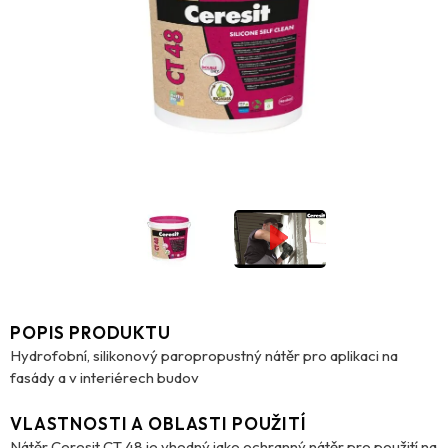
POPIS PRODUKTU
Hydrofobní, silikonový paropropustný nátěr pro aplikaci na
fasády a v interiérech budov
VLASTNOSTI A OBLASTI POUŽITÍ
Nátěr Ceresit CT 48 je vhodný jako ochranný nátěr pro použití na