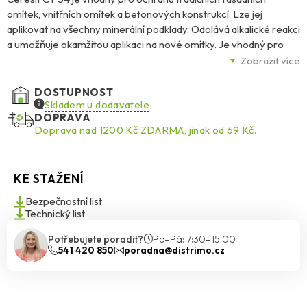
omítek, vnitřních omítek a betonových konstrukcí. Lze jej
aplikovat na všechny minerální podklady. Odolává alkalické reakci
a umožňuje okamžitou aplikaci na nové omítky. Je vhodný pro
povrchovou úpravu minerálních omítek Ceresit CT 34 nebo CT
Zobrazit více
137, silikátových omítek CT 72, CT 73 a silikátovo-silikonových
omítek CT 174, CT 175. Je ideální pro použití se systémem
DOSTUPNOST
Ceresit Ceretherm při zateplování budov. Fasády s nátěrem CT
Skladem u dodavatele
DOPRAVA
54 je možné čistit pomocí tlakové vody. Nepoužívejte na
Doprava nad 1200 Kč ZDARMA, jinak od 69 Kč.
sádrových podkladech, živičných nátěrech, neminerálních
povlacích a nátěrech. CT 54 odolává biologickému napadnutí
houbami, plísněmi a řasami díky formuli BioProtect.
KE STAŽENÍ
Bezpečnostní list
Technický list
Potřebujete poradit?
Po–Pá: 7:30–15:00
541 420 850
poradna@distrimo.cz