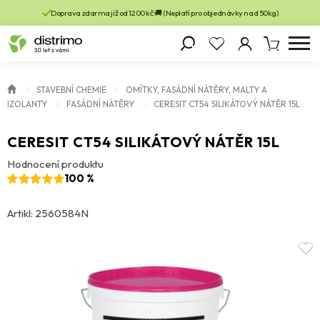
Doprava zdarma již od 1200 kč 🚚 (Neplatí pro objednávky nad 50kg)
STAVEBNÍ CHEMIE
OMÍTKY, FASÁDNÍ NÁTĚRY, MALTY A
IZOLANTY
FASÁDNÍ NÁTĚRY
CERESIT CT54 SILIKÁTOVÝ NÁTĚR 15L
CERESIT CT54 SILIKÁTOVÝ NÁTĚR 15L
Hodnocení produktu
100 %
Artikl: 2560584N