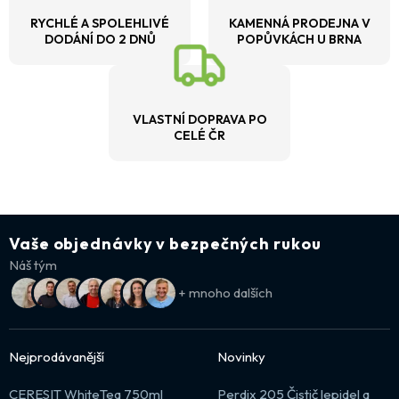
RYCHLÉ A SPOLEHLIVÉ
KAMENNÁ PRODEJNA V
DODÁNÍ DO 2 DNŮ
POPŮVKÁCH U BRNA
VLASTNÍ DOPRAVA PO
CELÉ ČR
Vaše objednávky v bezpečných rukou
Náš tým
+ mnoho dalších
Nejprodávanější
Novinky
CERESIT WhiteTeq 750ml
Perdix 205 Čistič lepidel a