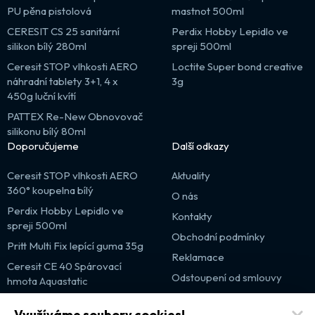
PU pěna pistolová
mastnot 500ml
CERESIT CS 25 sanitární
Perdix Hobby Lepidlo ve
silikon bílý 280ml
spreji 500ml
Ceresit STOP vlhkosti AERO
Loctite Super bond creative
náhradní tablety 3+1, 4 x
3g
450g luční kvítí
PATTEX Re-New Obnovovač
silikonu bílý 80ml
Doporučujeme
Další odkazy
Ceresit STOP vlhkosti AERO
Aktuality
360° koupelna bílý
O nás
Perdix Hobby Lepidlo ve
Kontakty
spreji 500ml
Obchodní podmínky
Pritt Multi Fix lepící guma 35g
Reklamace
Ceresit CE 40 Spárovací
Odstoupení od smlouvy
hmota Aquastatic
Výprodej
Využíváme soubory cookies!