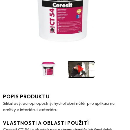
POPIS PRODUKTU
Silikátový, paropropustný, hydrofobní nátěr pro aplikaci na
omítky v interiéru i exteriéru
VLASTNOSTI A OBLASTI POUŽITÍ
Ceresit CT 54 je vhodný pro ochranu tradičních fasádních