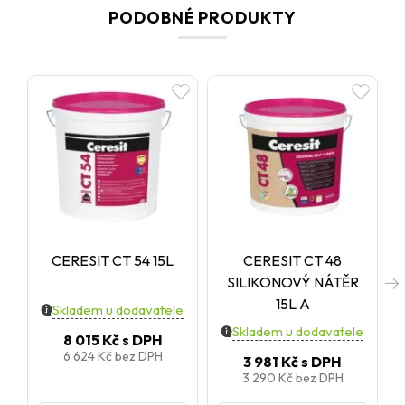
PODOBNÉ PRODUKTY
CERESIT CT 54 15L
CERESIT CT 48
SILIKONOVÝ NÁTĚR
15L A
Skladem u dodavatele
Skladem u dodavatele
8 015 Kč
s DPH
6 624 Kč
bez DPH
3 981 Kč
s DPH
3 290 Kč
bez DPH