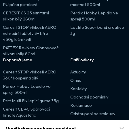
PU pěna pistolová
mastnot 500ml
CERESIT CS 25 sanitární
Perdix Hobby Lepidlo ve
silikon bílý 280ml
spreji 500ml
Ceresit STOP vlhkosti AERO
Loctite Super bond creative
náhradní tablety 3+1, 4 x
3g
450g luční kvítí
PATTEX Re-New Obnovovač
silikonu bílý 80ml
Doporučujeme
Další odkazy
Ceresit STOP vlhkosti AERO
Aktuality
360° koupelna bílý
O nás
Perdix Hobby Lepidlo ve
Kontakty
spreji 500ml
Obchodní podmínky
Pritt Multi Fix lepící guma 35g
Reklamace
Ceresit CE 40 Spárovací
Odstoupení od smlouvy
hmota Aquastatic
Výprodej
Využíváme soubory cookies!