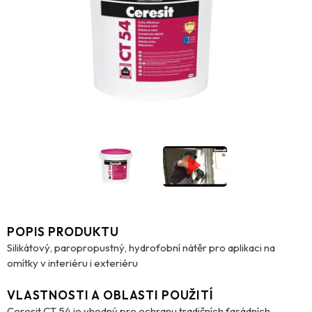
POPIS PRODUKTU
Silikátový, paropropustný, hydrofobní nátěr pro aplikaci na
omítky v interiéru i exteriéru
VLASTNOSTI A OBLASTI POUŽITÍ
Ceresit CT 54 je vhodný pro ochranu tradičních fasádních