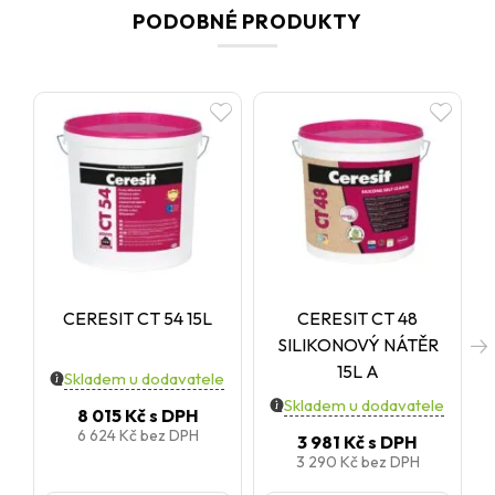
PODOBNÉ PRODUKTY
CERESIT CT 54 15L
CERESIT CT 48
SILIKONOVÝ NÁTĚR
15L A
Skladem u dodavatele
Skladem u dodavatele
8 015 Kč
s DPH
6 624 Kč
bez DPH
3 981 Kč
s DPH
3 290 Kč
bez DPH