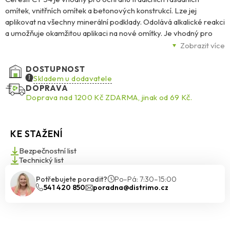
omítek, vnitřních omítek a betonových konstrukcí. Lze jej
aplikovat na všechny minerální podklady. Odolává alkalické reakci
a umožňuje okamžitou aplikaci na nové omítky. Je vhodný pro
povrchovou úpravu minerálních omítek Ceresit CT 34 nebo CT
Zobrazit více
137, silikátových omítek CT 72, CT 73 a silikátovo-silikonových
omítek CT 174, CT 175. Je ideální pro použití se systémem
DOSTUPNOST
Ceresit Ceretherm při zateplování budov. Fasády s nátěrem CT
Skladem u dodavatele
DOPRAVA
54 je možné čistit pomocí tlakové vody. Nepoužívejte na
Doprava nad 1200 Kč ZDARMA, jinak od 69 Kč.
sádrových podkladech, živičných nátěrech, neminerálních
povlacích a nátěrech. CT 54 odolává biologickému napadnutí
houbami, plísněmi a řasami díky formuli BioProtect.
KE STAŽENÍ
Bezpečnostní list
Technický list
Potřebujete poradit?
Po–Pá: 7:30–15:00
541 420 850
poradna@distrimo.cz