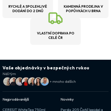
RYCHLÉ A SPOLEHLIVÉ
KAMENNÁ PRODEJNA V
DODÁNÍ DO 2 DNŮ
POPŮVKÁCH U BRNA
VLASTNÍ DOPRAVA PO
CELÉ ČR
Vaše objednávky v bezpečných rukou
Náš tým
+ mnoho dalších
Nejprodávanější
Novinky
CERESIT WhiteTeq 750ml
Perdix 205 Čistič lepidel a