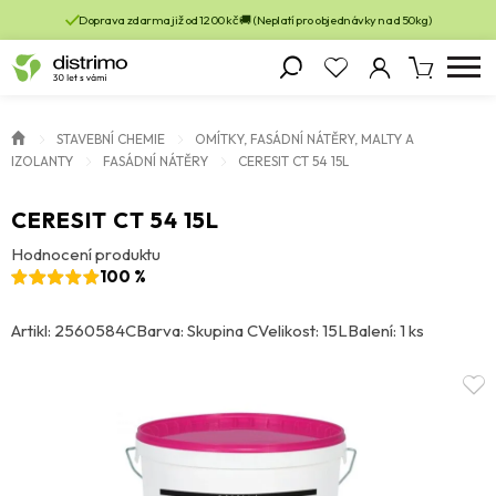
Doprava zdarma již od 1200 kč 🚚 (Neplatí pro objednávky nad 50kg)
STAVEBNÍ CHEMIE
OMÍTKY, FASÁDNÍ NÁTĚRY, MALTY A
IZOLANTY
FASÁDNÍ NÁTĚRY
CERESIT CT 54 15L
CERESIT CT 54 15L
Hodnocení produktu
100 %
Artikl: 2560584C
Barva: Skupina C
Velikost: 15L
Balení: 1 ks