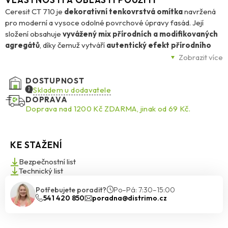
Ceresit CT 710 je
dekorativní tenkovrstvá omítka
navržená
pro moderní a vysoce odolné povrchové úpravy fasád. Její
složení obsahuje
vyvážený mix přírodních a modifikovaných
agregátů
, díky čemuž vytváří
autentický efekt přírodního
kamene – granitu
, a to v
10 atraktivních odstínech
. Povrch
Zobrazit více
po aplikaci působí velmi přirozeně, tvrdě a esteticky čistě, a
přitom si zachovává výjimečné technické vlastnosti.
DOSTUPNOST
Skladem u dodavatele
DOPRAVA
Omítka je
vysoce odolná vůči mechanickému namáhání
, což ji
Doprava nad 1200 Kč ZDARMA, jinak od 69 Kč.
činí ideální volbou pro exponovaná místa, jako jsou
sokly budov,
vstupní portály, schodiště, pilíře nebo sloupy
. Kromě toho
se vyznačuje
odolností vůči povětrnostním vlivům
,
snadnou
KE STAŽENÍ
omyvatelností
a
odolností vůči drhnutí
, díky čemuž si
dlouhodobě udržuje svůj vzhled i v náročných podmínkách.
Bezpečnostní list
Technický list
Ceresit CT 710 je připravena k okamžitému použití
a
Potřebujete poradit?
Po–Pá: 7:30–15:00
umožňuje aplikaci i za použití šablon, což dává prostor pro
541 420 850
poradna@distrimo.cz
kreativní řešení fasádních detailů. Je vhodná pro aplikaci na různé
druhy podkladů –
tradiční omítky, beton, sádrokarton,
dřevotřísku či cementotřísku
. Je plně kompatibilní s