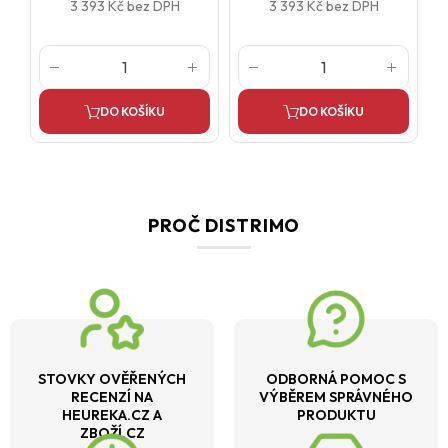
spojení designové elegance s vysokou funkčností a
3 393 Kč
bez DPH
3 393 Kč
bez DPH
odolností
– ideální pro místa s vysokými nároky na estetiku i
životnost povrchové úpravy.
DO KOŠÍKU
DO KOŠÍKU
PROČ DISTRIMO
STOVKY OVĚŘENÝCH
ODBORNÁ POMOC S
RECENZÍ NA
VÝBĚREM SPRÁVNÉHO
HEUREKA.CZ A
PRODUKTU
ZBOŽÍ.CZ