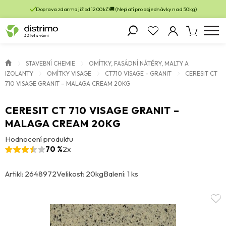
Doprava zdarma již od 1200 kč 🚚 (Neplatí pro objednávky nad 50kg)
STAVEBNÍ CHEMIE
OMÍTKY, FASÁDNÍ NÁTĚRY, MALTY A
IZOLANTY
OMÍTKY VISAGE
CT710 VISAGE - GRANIT
CERESIT CT
710 VISAGE GRANIT – MALAGA CREAM 20KG
CERESIT CT 710 VISAGE GRANIT –
MALAGA CREAM 20KG
Hodnocení produktu
70 %
2x
Artikl: 2648972
Velikost: 20kg
Balení: 1 ks