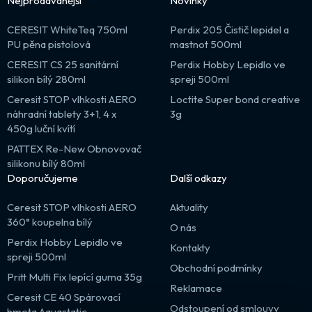
Nejprodávanější
Novinky
CERESIT WhiteTeq 750ml
Perdix 205 Čistič lepidel a
PU pěna pistolová
mastnot 500ml
CERESIT CS 25 sanitární
Perdix Hobby Lepidlo ve
silikon bílý 280ml
spreji 500ml
Ceresit STOP vlhkosti AERO
Loctite Super bond creative
náhradní tablety 3+1, 4 x
3g
450g luční kvítí
PATTEX Re-New Obnovovač
silikonu bílý 80ml
Doporučujeme
Další odkazy
Ceresit STOP vlhkosti AERO
Aktuality
360° koupelna bílý
O nás
Perdix Hobby Lepidlo ve
Kontakty
spreji 500ml
Obchodní podmínky
Pritt Multi Fix lepící guma 35g
Reklamace
Ceresit CE 40 Spárovací
Odstoupení od smlouvy
hmota Aquastatic