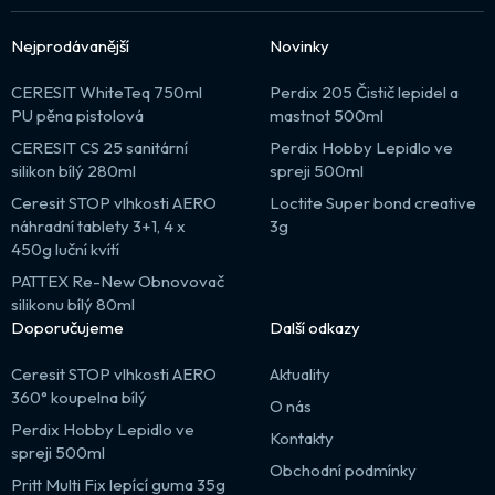
Nejprodávanější
Novinky
CERESIT WhiteTeq 750ml
Perdix 205 Čistič lepidel a
PU pěna pistolová
mastnot 500ml
CERESIT CS 25 sanitární
Perdix Hobby Lepidlo ve
silikon bílý 280ml
spreji 500ml
Ceresit STOP vlhkosti AERO
Loctite Super bond creative
náhradní tablety 3+1, 4 x
3g
450g luční kvítí
PATTEX Re-New Obnovovač
silikonu bílý 80ml
Doporučujeme
Další odkazy
Ceresit STOP vlhkosti AERO
Aktuality
360° koupelna bílý
O nás
Perdix Hobby Lepidlo ve
Kontakty
spreji 500ml
Obchodní podmínky
Pritt Multi Fix lepící guma 35g