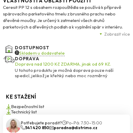
VLASTNOSTI A OBLASTI POUŽITÍ
Ceresit PP 12 s obsahem rozpouštědla se používá k přípravě
spárovacího parketového tmelu z brusného prachu nebo
dřevěné moučky. Je určený k zatmelení všech druhů
parketových a dřevěných podlah a k vyplnění spár v interiéru.
Dodatečné zatažení do spáry je při schnutí minimální, tmel je
Zobrazit více
stabilní a nepropadá se.U dřevěných podlah s rizikem bočního
slepení hran jednotlivých prvků (např. dřevěná špalíková dlažba,
DOSTUPNOST
prkenné podlahy a palubky z měkkých dřev, kantovka a parkety
Skladem u dodavatele
DOPRAVA
na podlahovém vytápění) doporučujeme nanést po zatmelení a
Doprava nad 1200 Kč ZDARMA, jinak od 69 Kč.
přebroušení základní lak Ceresit PP 20.
U tohoto produktu je možná doprava pouze naší
spedicí, jelikož je křehký nebo moc rozměrný
KE STAŽENÍ
Bezpečnostní list
Technický list
Potřebujete poradit?
Po–Pá: 7:30–15:00
541 420 850
poradna@distrimo.cz