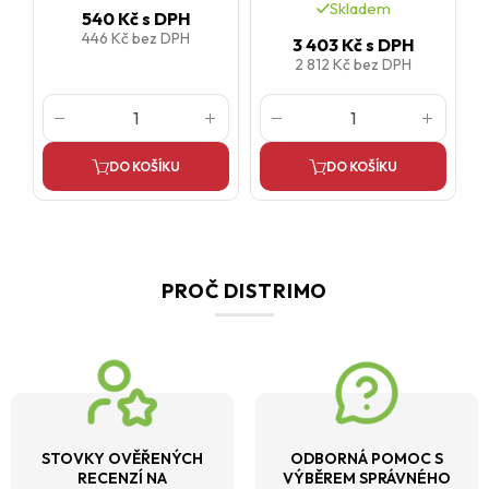
Skladem
540 Kč
s DPH
446 Kč
bez DPH
3 403 Kč
s DPH
2 812 Kč
bez DPH
DO KOŠÍKU
DO KOŠÍKU
PROČ DISTRIMO
STOVKY OVĚŘENÝCH
ODBORNÁ POMOC S
RECENZÍ NA
VÝBĚREM SPRÁVNÉHO