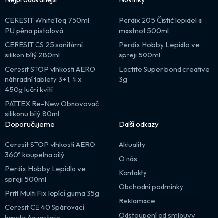
CERESIT WhiteTeq 750ml
Perdix 205 Čistič lepidel a
PU pěna pistolová
mastnot 500ml
CERESIT CS 25 sanitární
Perdix Hobby Lepidlo ve
silikon bílý 280ml
spreji 500ml
Ceresit STOP vlhkosti AERO
Loctite Super bond creative
náhradní tablety 3+1, 4 x
3g
450g luční kvítí
PATTEX Re-New Obnovovač
silikonu bílý 80ml
Doporučujeme
Další odkazy
Ceresit STOP vlhkosti AERO
Aktuality
360° koupelna bílý
O nás
Perdix Hobby Lepidlo ve
Kontakty
spreji 500ml
Obchodní podmínky
Pritt Multi Fix lepící guma 35g
Reklamace
Ceresit CE 40 Spárovací
Odstoupení od smlouvy
hmota Aquastatic