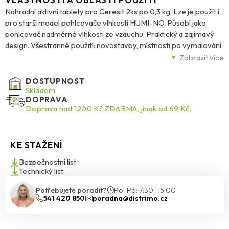
Náhradní aktivní tablety pro Ceresit 2ks po 0,3 kg. Lze je použít i
pro starší model pohlcovače vlhkosti HUMI-NO. Působí jako
pohlcovač nadměrné vlhkosti ze vzduchu. Praktický a zajímavý
design. Všestranné použití: novostavby, místnosti po vymalování,
sprcha, kuchyň, sklep, obytný přívěs, člun, garáž, prádelna,
Zobrazit více
kancelář, sklad. Jedinečný systém nezávislý na zdroji el. energie.
Tableta na pohlcování vlhkosti okamžitě po vložení do přístroje
DOSTUPNOST
začíná absorbovat nadbytečnou vlhkost vzduchu. Speciální
Skladem
DOPRAVA
krystaly obsažené v tabletě shromažďují vodu. Tableta přemění
Doprava nad 1200 Kč ZDARMA, jinak od 69 Kč.
vlhkost v kapalinu (slanou vodu). Přístroj Ceresit STOP
VLHKOSTI začne regulovat obsah vlhkosti vzduchu na správné
hodnoty ihned po sestavení. Za několik hodin po zahájení
KE STAŽENÍ
provozu se v nádržce objeví první kapky vody. Tableta
používáním postupně ubývá a když zcela zmizí, je nutné vložit
Bezpečnostní list
novou. Okamžik výměny tablety se tedy pozná snadno.
Technický list
Potřebujete poradit?
Po–Pá: 7:30–15:00
541 420 850
poradna@distrimo.cz