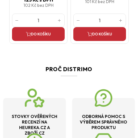
101 Kč
bez DPH
102 Kč
bez DPH
DO KOŠÍKU
DO KOŠÍKU
PROČ DISTRIMO
STOVKY OVĚŘENÝCH
ODBORNÁ POMOC S
RECENZÍ NA
VÝBĚREM SPRÁVNÉHO
HEUREKA.CZ A
PRODUKTU
ZBOŽÍ.CZ