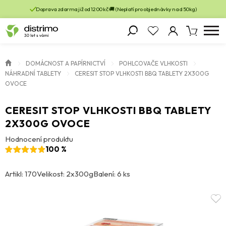
Doprava zdarma již od 1200 kč 🚚 (Neplatí pro objednávky nad 50kg)
DOMÁCNOST A PAPÍRNICTVÍ
POHLCOVAČE VLHKOSTI
NÁHRADNÍ TABLETY
CERESIT STOP VLHKOSTI BBQ TABLETY 2X300G
OVOCE
CERESIT STOP VLHKOSTI BBQ TABLETY
2X300G OVOCE
Hodnocení produktu
100 %
Artikl: 170
Velikost: 2x300g
Balení: 6 ks