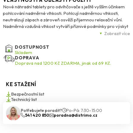
Nové náhradní tablety pro odvlhčovače s ještě vyšším účinkem
pohlcování nadměrné vlhkosti. Pohlcují nadměrnou vlhkosti,
neutralizují zápach a zároveň osvěží přijemnou relaxační vůní.
Nadměrná vzdušná vlhkost vytváří příznivé podmínky pro výskyt
roztočů a plísní a zvyšuje riziko vzniku alergií. Pohlcovače Ceresit
Zobrazit více
STOP VLHKOSTI AERO 360° pohlcují nadměrnou vzdušnou
vlhkost a tím pomáhají zabránit vzniku a růstu plísní, předcházet
DOSTUPNOST
alergiím, astmatickým projevům, ucpanému nosu, podráždění
Skladem
DOPRAVA
kůže a ekzémům. Vhodné pro: pohlcovač vlhkosti Ceresit STOP
Doprava nad 1200 Kč ZDARMA, jinak od 69 Kč.
VLHKOSTI AERO 360° použitelné i do staršího typu přístroje
KE STAŽENÍ
Bezpečnostní list
Technický list
Potřebujete poradit?
Po–Pá: 7:30–15:00
541 420 850
poradna@distrimo.cz