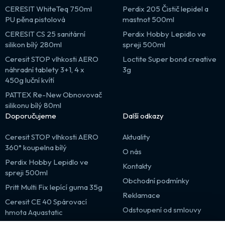
CERESIT WhiteTeq 750ml
Perdix 205 Čistič lepidel a
PU pěna pistolová
mastnot 500ml
CERESIT CS 25 sanitární
Perdix Hobby Lepidlo ve
silikon bílý 280ml
spreji 500ml
Ceresit STOP vlhkosti AERO
Loctite Super bond creative
náhradní tablety 3+1, 4 x
3g
450g luční kvítí
PATTEX Re-New Obnovovač
silikonu bílý 80ml
Doporučujeme
Další odkazy
Ceresit STOP vlhkosti AERO
Aktuality
360° koupelna bílý
O nás
Perdix Hobby Lepidlo ve
Kontakty
spreji 500ml
Obchodní podmínky
Pritt Multi Fix lepící guma 35g
Reklamace
Ceresit CE 40 Spárovací
Odstoupení od smlouvy
hmota Aquastatic
Výprodej