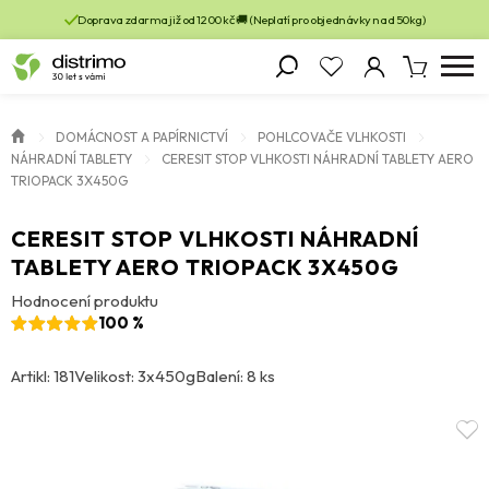
Doprava zdarma již od 1200 kč 🚚 (Neplatí pro objednávky nad 50kg)
DOMÁCNOST A PAPÍRNICTVÍ
POHLCOVAČE VLHKOSTI
NÁHRADNÍ TABLETY
CERESIT STOP VLHKOSTI NÁHRADNÍ TABLETY AERO
TRIOPACK 3X450G
CERESIT STOP VLHKOSTI NÁHRADNÍ
TABLETY AERO TRIOPACK 3X450G
Hodnocení produktu
100 %
Artikl: 181
Velikost: 3x450g
Balení: 8 ks