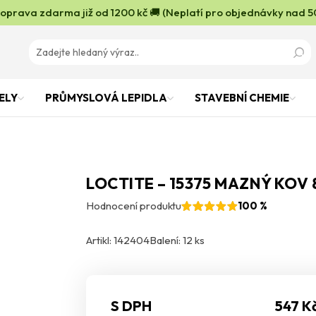
oprava zdarma již od 1200 kč 🚚 (Neplatí pro objednávky nad 5
ELY
PRŮMYSLOVÁ LEPIDLA
STAVEBNÍ CHEMIE
LOCTITE – 15375 MAZNÝ KOV 
Hodnocení produktu
100 %
Artikl: 142404
Balení: 12 ks
S DPH
547 K