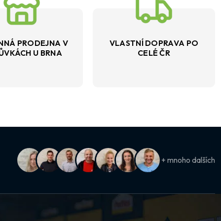
NNÁ PRODEJNA V
VLASTNÍ DOPRAVA PO
ŮVKÁCH U BRNA
CELÉ ČR
+ mnoho dalších