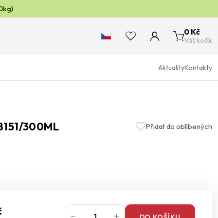
0kg)
0 Kč
Váš košík
Aktuality
Kontakty
8151/300ML
Přidat do oblíbených
č
DO KOŠÍKU