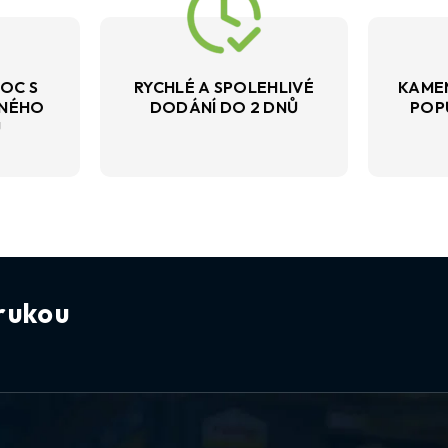
OC S
RYCHLÉ A SPOLEHLIVÉ
KAME
VNÉHO
DODÁNÍ DO 2 DNŮ
POP
U
rukou