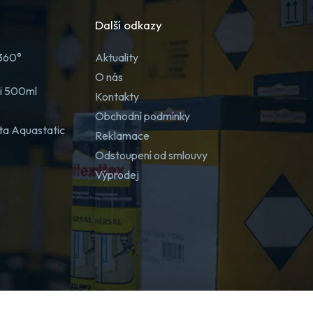
Další odkazy
 360°
Aktuality
O nás
ji 500ml
Kontakty
Obchodní podmínky
ta Aquastatic
Reklamace
Odstoupení od smlouvy
Výprodej