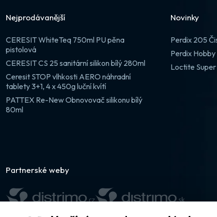
Nejprodávanější
Novinky
CERESIT WhiteTeq 750ml PU pěna
Perdix 205 Či
pistolová
Perdix Hobby 
CERESIT CS 25 sanitární silikon bílý 280ml
Loctite Super
Ceresit STOP vlhkosti AERO náhradní
tablety 3+1, 4 x 450g luční kvítí
PATTEX Re-New Obnovovač silikonu bílý
80ml
Partnerské weby