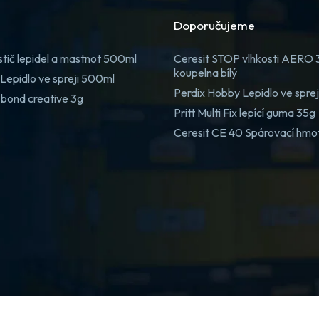
Doporučujeme
stič lepidel a mastnot 500ml
Ceresit STOP vlhkosti AERO
koupelna bílý
Lepidlo ve spreji 500ml
Perdix Hobby Lepidlo ve spre
 bond creative 3g
Pritt Multi Fix lepící guma 35g
Ceresit CE 40 Spárovací hmo