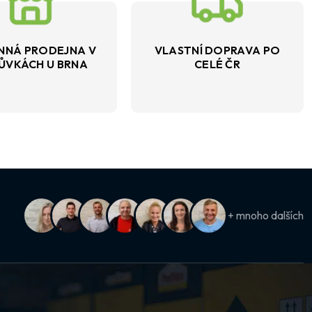
NNÁ PRODEJNA V
VLASTNÍ DOPRAVA PO
ŮVKÁCH U BRNA
CELÉ ČR
+ mnoho dalších