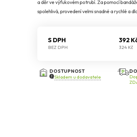
a děr ve výfukovém potrubí. Za pomocí bandáže 
spolehlivá, provedení velmi snadné a rychlé a 
S DPH
392 K
BEZ DPH
324 Kč
DOSTUPNOST
DO
Dop
Skladem u dodavatele
ZDA