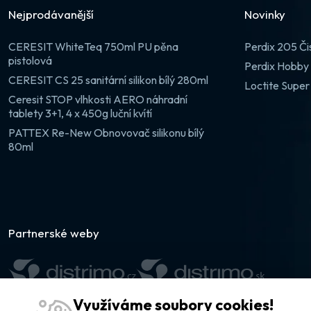
Nejprodávanější
Novinky
CERESIT WhiteTeq 750ml PU pěna
Perdix 205 Či
pistolová
Perdix Hobby 
CERESIT CS 25 sanitární silikon bílý 280ml
Loctite Super
Ceresit STOP vlhkosti AERO náhradní
tablety 3+1, 4 x 450g luční kvítí
PATTEX Re-New Obnovovač silikonu bílý
80ml
Partnerské weby
Využíváme soubory cookies!