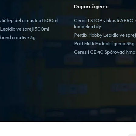
Doporučujeme
stič lepidel a mastnot 500ml
Ceresit STOP vlhkosti AERO
koupelna bílý
Lepidlo ve spreji 500ml
Perdix Hobby Lepidlo ve spre
 bond creative 3g
Pritt Multi Fix lepící guma 35g
Ceresit CE 40 Spárovací hmo