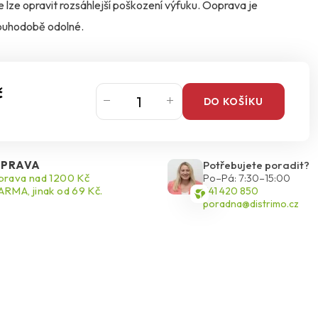
lze opravit rozsáhlejší poškození výfuku. Ooprava je
dlouhodobě odolné.
č
DO KOŠÍKU
PRAVA
Potřebujete poradit?
rava nad 1200 Kč
Po–Pá: 7:30–15:00
RMA, jinak od 69 Kč.
541 420 850
poradna@distrimo.cz