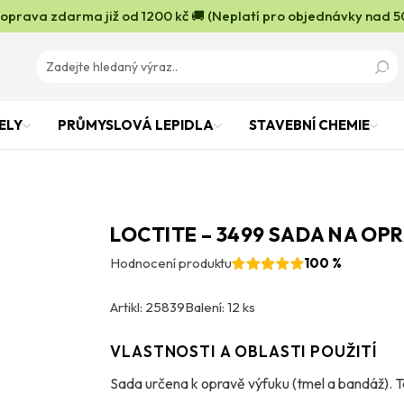
oprava zdarma již od 1200 kč 🚚 (Neplatí pro objednávky nad 5
ELY
PRŮMYSLOVÁ LEPIDLA
STAVEBNÍ CHEMIE
LOCTITE – 3499 SADA NA OP
Hodnocení produktu
100 %
Artikl: 25839
Balení: 12 ks
VLASTNOSTI A OBLASTI POUŽITÍ
Sada určena k opravě výfuku (tmel a bandáž). Te