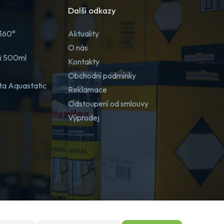
Další odkazy
 360°
Aktuality
O nás
ji 500ml
Kontakty
Obchodní podmínky
ta Aquastatic
Reklamace
Odstoupení od smlouvy
Výprodej