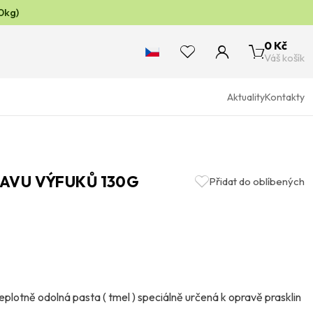
0kg)
0 Kč
Váš košík
Aktuality
Kontakty
RAVU VÝFUKŮ 130G
Přidat do oblíbených
plotně odolná pasta ( tmel ) speciálně určená k opravě prasklin