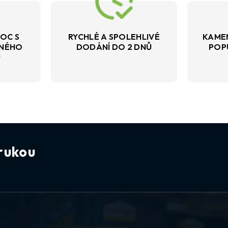
OC S
RYCHLÉ A SPOLEHLIVÉ
KAME
VNÉHO
DODÁNÍ DO 2 DNŮ
POP
U
rukou