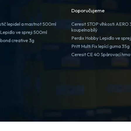
Doporučujeme
stič lepidel a mastnot 500ml
Ceresit STOP vlhkosti AERO
koupelna bílý
Lepidlo ve spreji 500ml
Perdix Hobby Lepidlo ve spre
 bond creative 3g
Pritt Multi Fix lepící guma 35g
Ceresit CE 40 Spárovací hmo