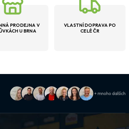
NNÁ PRODEJNA V
VLASTNÍ DOPRAVA PO
ŮVKÁCH U BRNA
CELÉ ČR
+ mnoho dalších