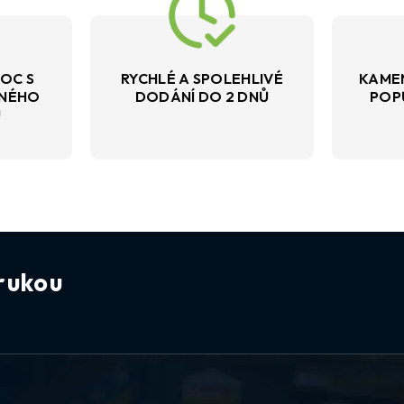
OC S
RYCHLÉ A SPOLEHLIVÉ
KAME
VNÉHO
DODÁNÍ DO 2 DNŮ
POP
U
rukou