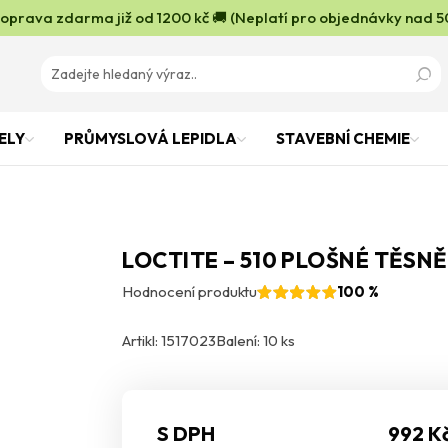
oprava zdarma již od 1200 kč 🚚 (Neplatí pro objednávky nad 5
ELY
PRŮMYSLOVÁ LEPIDLA
STAVEBNÍ CHEMIE
LOCTITE – 510 PLOŠNÉ TĚSNĚ
Hodnocení produktu
100 %
Artikl: 1517023
Balení: 10 ks
S DPH
992 K