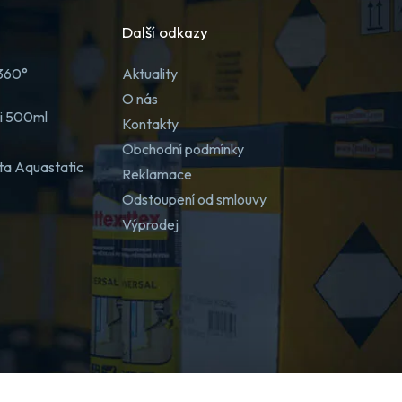
Další odkazy
 360°
Aktuality
O nás
ji 500ml
Kontakty
Obchodní podmínky
ta Aquastatic
Reklamace
Odstoupení od smlouvy
Výprodej