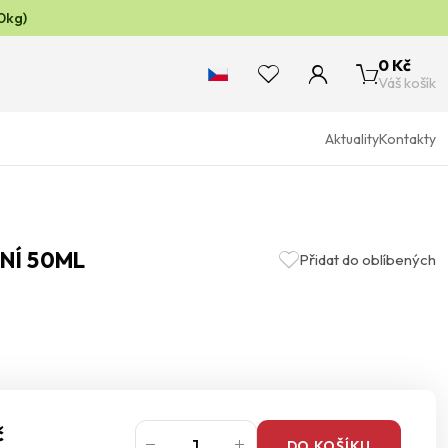
0kg)
0 Kč
Váš košík
Aktuality
Kontakty
NÍ 50ML
Přidat do oblíbených
č
DO KOŠÍKU