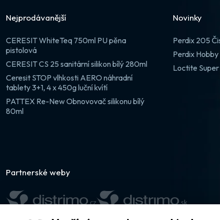
Nejprodávanější
Novinky
CERESIT WhiteTeq 750ml PU pěna
Perdix 205 Či
pistolová
Perdix Hobby 
CERESIT CS 25 sanitární silikon bílý 280ml
Loctite Super
Ceresit STOP vlhkosti AERO náhradní
tablety 3+1, 4 x 450g luční kvítí
PATTEX Re-New Obnovovač silikonu bílý
80ml
Partnerské weby