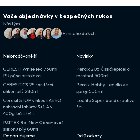
Vaše objednávky v bezpečných rukou
Náš tým
+ mnoho dalších
Nejprodávanější
Novinky
CERESIT WhiteTeq 750ml
Perdix 205 Čistič lepidel a
PU pěna pistolová
mastnot 500ml
CERESIT CS 25 sanitární
Perdix Hobby Lepidlo ve
silikon bílý 280ml
spreji 500ml
Ceresit STOP vlhkosti AERO
Loctite Super bond creative
náhradní tablety 3+1, 4 x
3g
450g luční kvítí
PATTEX Re-New Obnovovač
silikonu bílý 80ml
Doporučujeme
Další odkazy