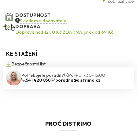
na kontaminovaných plochách. Nepříjemný zápach je nahrazen
Zobrazit více
svěží mentolovou a eukalyptovou vůní.
DOSTUPNOST
Skladem u dodavatele
DOPRAVA
Doprava nad 1200 Kč ZDARMA, jinak od 69 Kč.
KE STAŽENÍ
Bezpečnostní list
Potřebujete poradit?
Po–Pá: 7:30–15:00
541 420 850
poradna@distrimo.cz
PROČ DISTRIMO