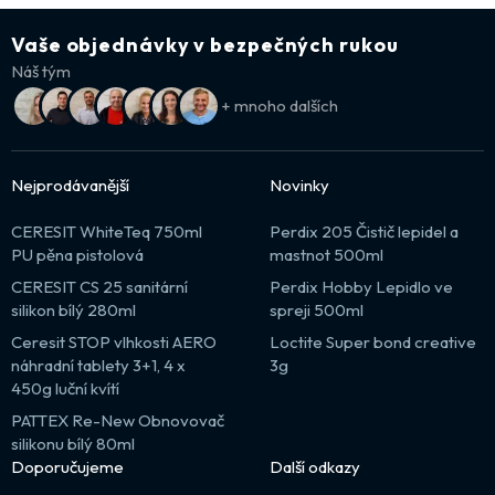
Vaše objednávky v bezpečných rukou
Náš tým
+ mnoho dalších
Nejprodávanější
Novinky
CERESIT WhiteTeq 750ml
Perdix 205 Čistič lepidel a
PU pěna pistolová
mastnot 500ml
CERESIT CS 25 sanitární
Perdix Hobby Lepidlo ve
silikon bílý 280ml
spreji 500ml
Ceresit STOP vlhkosti AERO
Loctite Super bond creative
náhradní tablety 3+1, 4 x
3g
450g luční kvítí
PATTEX Re-New Obnovovač
silikonu bílý 80ml
Doporučujeme
Další odkazy