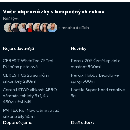
Vaše objednávky v bezpečných rukou
Náš tým
+ mnoho dalších
Nejprodávanější
Novinky
CERESIT WhiteTeq 750ml
Perdix 205 Čistič lepidel a
PU pěna pistolová
mastnot 500ml
CERESIT CS 25 sanitární
Perdix Hobby Lepidlo ve
silikon bílý 280ml
spreji 500ml
Ceresit STOP vlhkosti AERO
Loctite Super bond creative
náhradní tablety 3+1, 4 x
3g
450g luční kvítí
PATTEX Re-New Obnovovač
silikonu bílý 80ml
Doporučujeme
Další odkazy