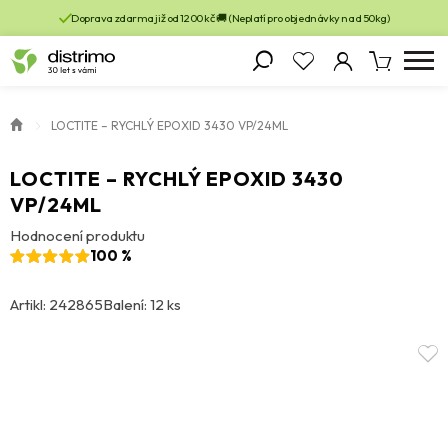
Doprava zdarma již od 1200 kč 🚚 (Neplatí pro objednávky nad 50kg)
LOCTITE – RYCHLÝ EPOXID 3430 VP/24ML
LOCTITE – RYCHLÝ EPOXID 3430
VP/24ML
Hodnocení produktu
100 %
Artikl: 242865
Balení: 12 ks