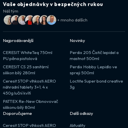
Vaše objednávky v bezpečných rukou
Náš tým
+ mnoho dalších
Nejprodávanější
Novinky
CERESIT WhiteTeq 750ml
Perdix 205 Čistič lepidel a
PU pěna pistolová
mastnot 500ml
CERESIT CS 25 sanitární
Perdix Hobby Lepidlo ve
silikon bílý 280ml
spreji 500ml
Ceresit STOP vlhkosti AERO
Loctite Super bond creative
náhradní tablety 3+1, 4 x
3g
450g luční kvítí
PATTEX Re-New Obnovovač
silikonu bílý 80ml
Doporučujeme
Další odkazy
Ceresit STOP vlhkosti AERO
Aktuality