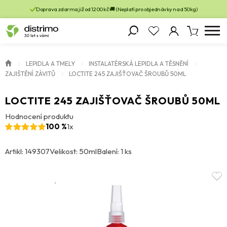
Doprava zdarma již od 1200 kč 🚚 (Neplatí pro objednávky nad 50kg)
LEPIDLA A TMELY
INSTALATÉRSKÁ LEPIDLA A TĚSNĚNÍ
ZAJIŠTĚNÍ ZÁVITŮ
LOCTITE 245 ZAJIŠŤOVAČ ŠROUBŮ 50ML
LOCTITE 245 ZAJIŠŤOVAČ ŠROUBŮ 50ML
Hodnocení produktu
100 %
1x
Artikl: 149307
Velikost: 50ml
Balení: 1 ks