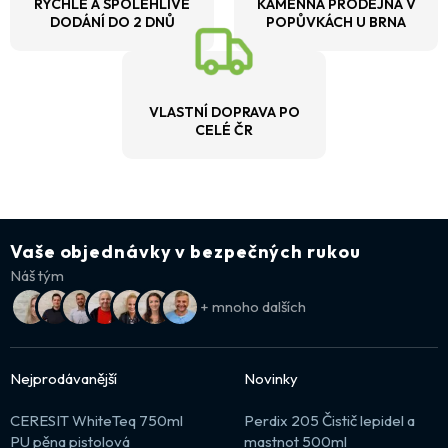
RYCHLÉ A SPOLEHLIVÉ
KAMENNÁ PRODEJNA V
DODÁNÍ DO 2 DNŮ
POPŮVKÁCH U BRNA
VLASTNÍ DOPRAVA PO
CELÉ ČR
Vaše objednávky v bezpečných rukou
Náš tým
+ mnoho dalších
Nejprodávanější
Novinky
CERESIT WhiteTeq 750ml
Perdix 205 Čistič lepidel a
PU pěna pistolová
mastnot 500ml