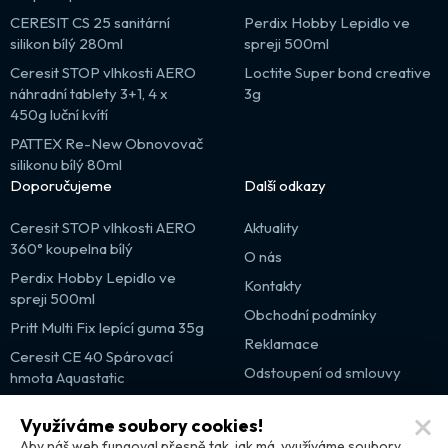
CERESIT CS 25 sanitární
Perdix Hobby Lepidlo ve
silikon bílý 280ml
spreji 500ml
Ceresit STOP vlhkosti AERO
Loctite Super bond creative
náhradní tablety 3+1, 4 x
3g
450g luční kvítí
PATTEX Re-New Obnovovač
silikonu bílý 80ml
Doporučujeme
Další odkazy
Ceresit STOP vlhkosti AERO
Aktuality
360° koupelna bílý
O nás
Perdix Hobby Lepidlo ve
Kontakty
spreji 500ml
Obchodní podmínky
Pritt Multi Fix lepící guma 35g
Reklamace
Ceresit CE 40 Spárovací
Odstoupení od smlouvy
hmota Aquastatic
Výprodej
Využíváme soubory cookies!
Partnerské weby
Aby náš web fungoval přesně tak, jak má, využíváme soubory