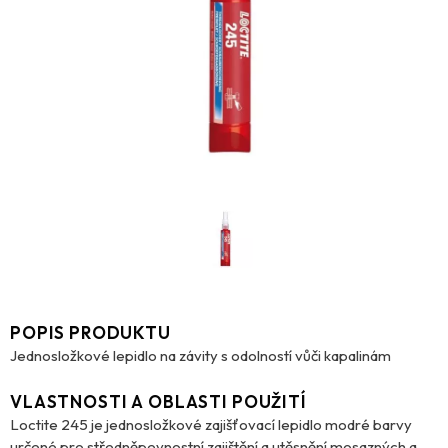
POPIS PRODUKTU
Jednosložkové lepidlo na závity s odolností vůči kapalinám
VLASTNOSTI A OBLASTI POUŽITÍ
Loctite 245 je jednosložkové zajišťovací lepidlo modré barvy
určené pro středněpevnostní zajištění a utěsnění mosazných a