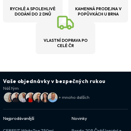
RYCHLÉ A SPOLEHLIVÉ
KAMENNÁ PRODEJNA V
DODÁNÍ DO 2 DNŮ
POPŮVKÁCH U BRNA
VLASTNÍ DOPRAVA PO
CELÉ ČR
Vaše objednávky v bezpečných rukou
Náš tým
+ mnoho dalších
Nejprodávanější
Novinky
CERESIT WhiteTeq 750ml
Perdix 205 Čistič lepidel a