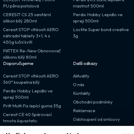
PU pěna pistolová
mastnot 500ml
CERESIT CS 25 sanitární
Perdix Hobby Lepidlo ve
silikon bílý 280ml
spreji 500ml
Ceresit STOP vlhkosti AERO
Loctite Super bond creative
náhradní tablety 3+1, 4 x
3g
450g luční kvítí
PATTEX Re-New Obnovovač
silikonu bílý 80ml
Doporučujeme
Další odkazy
Ceresit STOP vlhkosti AERO
Aktuality
360° koupelna bílý
O nás
Perdix Hobby Lepidlo ve
Kontakty
spreji 500ml
Obchodní podmínky
Pritt Multi Fix lepící guma 35g
Reklamace
Ceresit CE 40 Spárovací
Odstoupení od smlouvy
hmota Aquastatic
Výprodej