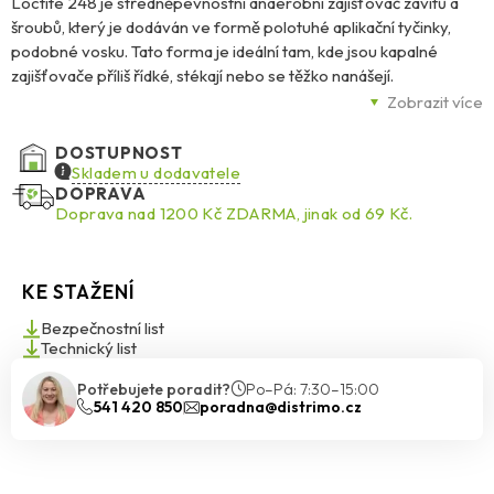
Loctite 248 je středněpevnostní anaerobní zajišťovač závitů a
šroubů, který je dodáván ve formě polotuhé aplikační tyčinky,
podobné vosku. Tato forma je ideální tam, kde jsou kapalné
zajišťovače příliš řídké, stékají nebo se těžko nanášejí.
Zobrazit více
Tyčinka umožňuje přímý kontakt s materiálem při nanášení, což
zajišťuje rovnoměrné rozložení lepidla na závitové díly. Stejně
DOSTUPNOST
jako kapalná závitová lepidla, i Loctite 248 vytvrzuje bez přístupu
Skladem u dodavatele
DOPRAVA
vzduchu v uzavřené spáře mezi kovovými povrchy závitů. Nabízí
Doprava nad 1200 Kč ZDARMA, jinak od 69 Kč.
stejné pevnostní vlastnosti jako kapalné produkty řady Loctite,
ale s dalšími výhodami.
KE STAŽENÍ
Tyčinkové lepidlo je snadno aplikovatelné, nestéká a poskytuje
středněpevnostní zajištění a utěsnění závitů. Vytvrzuje anaerobně
Bezpečnostní list
bez přístupu vzduchu a je univerzálně použitelné na různé
Technický list
kovové materiály. Je ideální pro velké závitové spoje a šrouby až
Potřebujete poradit?
Po–Pá: 7:30–15:00
do velikosti M50. Pokud hledáte jednoduchý způsob aplikace
541 420 850
poradna@distrimo.cz
zajišťovacího lepidla, Loctite 248 je tou správnou volbou.