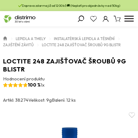
Doprava zdarma již od 1200 kč 🚚 (Neplatí pro objednávky nad 50kg)
LEPIDLA A TMELY
INSTALATÉRSKÁ LEPIDLA A TĚSNĚNÍ
ZAJIŠTĚNÍ ZÁVITŮ
LOCTITE 248 ZAJIŠŤOVAČ ŠROUBŮ 9G BLISTR
LOCTITE 248 ZAJIŠŤOVAČ ŠROUBŮ 9G
BLISTR
Hodnocení produktu
100 %
1x
Artikl: 38274
Velikost: 9g
Balení: 12 ks