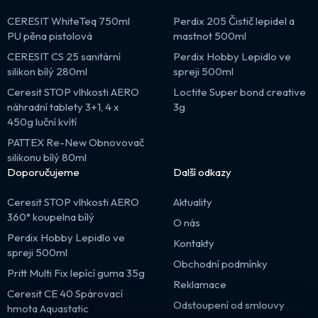
CERESIT WhiteTeq 750ml
Perdix 205 Čistič lepidel a
PU pěna pistolová
mastnot 500ml
CERESIT CS 25 sanitární
Perdix Hobby Lepidlo ve
silikon bílý 280ml
spreji 500ml
Ceresit STOP vlhkosti AERO
Loctite Super bond creative
náhradní tablety 3+1, 4 x
3g
450g luční kvítí
PATTEX Re-New Obnovovač
silikonu bílý 80ml
Doporučujeme
Další odkazy
Ceresit STOP vlhkosti AERO
Aktuality
360° koupelna bílý
O nás
Perdix Hobby Lepidlo ve
Kontakty
spreji 500ml
Obchodní podmínky
Pritt Multi Fix lepící guma 35g
Reklamace
Ceresit CE 40 Spárovací
Odstoupení od smlouvy
hmota Aquastatic