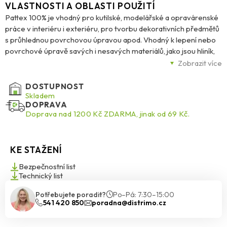
VLASTNOSTI A OBLASTI POUŽITÍ
Pattex 100% je vhodný pro kutilské, modelářské a opravárenské
práce v interiéru i exteriéru, pro tvorbu dekorativních předmětů
s průhlednou povrchovou úpravou apod. Vhodný k lepení nebo
povrchové úpravě savých i nesavých materiálů, jako jsou hliník,
beton, ocel, nerezová ocel, obklady a dlažba, sklo, keramika,
Zobrazit více
dřevo, korek, měď, mosaz, povrchově upravené materiály,
skelným vláknem vyztužený polyester (GFP), kůže, plátno, papír,
DOSTUPNOST
karton, tvrzené PVC, polykarbonát, pěnový polystyren, kámen,
Skladem
DOPRAVA
zinek, zrcadla. V případě neželezných kovů, jako jsou měď, mosaz
Doprava nad 1200 Kč ZDARMA, jinak od 69 Kč.
nebo bronz, v případě povrchově upravených materiálů (barvy,
laky apod.) nebo plastů doporučujeme provést nejprve test
kompatibility lepidla s daným povrchem.
KE STAŽENÍ
Bezpečnostní list
Technický list
Potřebujete poradit?
Po–Pá: 7:30–15:00
541 420 850
poradna@distrimo.cz