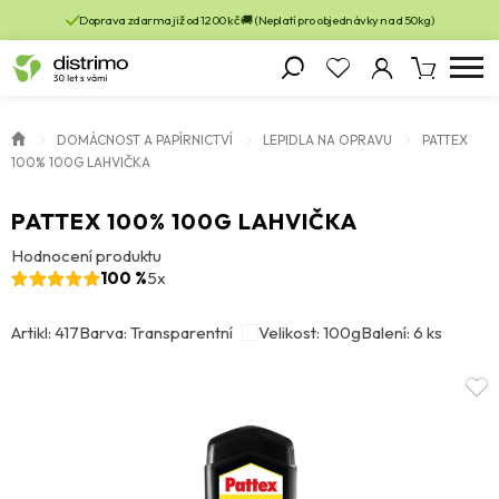
Doprava zdarma již od 1200 kč 🚚 (Neplatí pro objednávky nad 50kg)
DOMÁCNOST A PAPÍRNICTVÍ
LEPIDLA NA OPRAVU
PATTEX
100% 100G LAHVIČKA
PATTEX 100% 100G LAHVIČKA
Hodnocení produktu
100 %
5x
Artikl: 417
Barva: Transparentní
Velikost: 100g
Balení: 6 ks