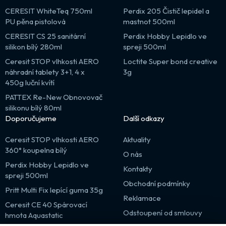
CERESIT WhiteTeq 750ml
Perdix 205 Čistič lepidel a
PU pěna pistolová
mastnot 500ml
CERESIT CS 25 sanitární
Perdix Hobby Lepidlo ve
silikon bílý 280ml
spreji 500ml
Ceresit STOP vlhkosti AERO
Loctite Super bond creative
náhradní tablety 3+1, 4 x
3g
450g luční kvítí
PATTEX Re-New Obnovovač
silikonu bílý 80ml
Doporučujeme
Další odkazy
Ceresit STOP vlhkosti AERO
Aktuality
360° koupelna bílý
O nás
Perdix Hobby Lepidlo ve
Kontakty
spreji 500ml
Obchodní podmínky
Pritt Multi Fix lepící guma 35g
Reklamace
Ceresit CE 40 Spárovací
Odstoupení od smlouvy
hmota Aquastatic