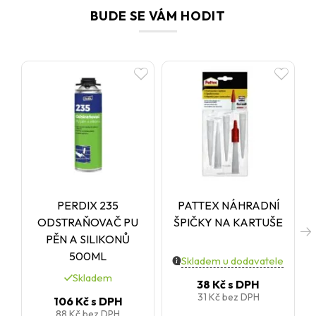
BUDE SE VÁM HODIT
PERDIX 235
PATTEX NÁHRADNÍ
ODSTRAŇOVAČ PU
ŠPIČKY NA KARTUŠE
PĚN A SILIKONŮ
500ML
Skladem u dodavatele
Skladem
38 Kč
s DPH
31 Kč
bez DPH
106 Kč
s DPH
88 Kč
bez DPH