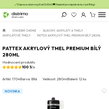
Doprava zdarma již od 1200 kč 🚚 (Neplatí pro objednávky nad 50kg)
STAVEBNÍ CHEMIE
SILIKONY, AKRYLÁTY A TMELY
AKRYLÁTOVÉ TMELY
PATTEX AKRYLOVÝ TMEL PREMIUM BÍLÝ 280ML
PATTEX AKRYLOVÝ TMEL PREMIUM BÍLÝ
280ML
Hodnocení produktu
100 %
1x
Artikl: 1704
Barva: Bílá
Velikost: 280ml
Balení: 12 ks
NOVINKA