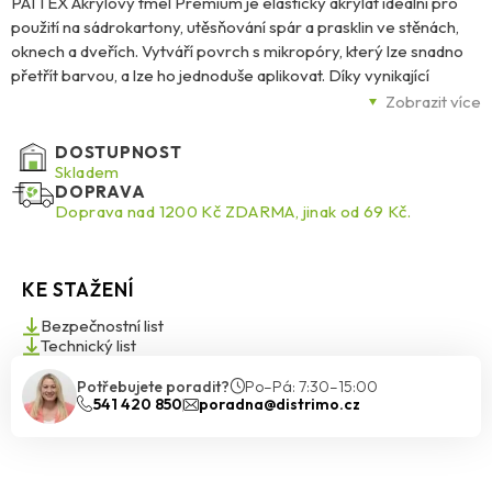
PATTEX Akrylový tmel Premium je elastický akrylát ideální pro
použití na sádrokartony, utěsňování spár a prasklin ve stěnách,
oknech a dveřích. Vytváří povrch s mikropóry, který lze snadno
přetřít barvou, a lze ho jednoduše aplikovat. Díky vynikající
odolnosti proti UV záření a povětrnostním vlivům je vhodný jak
Zobrazit více
pro interiérové, tak exteriérové použití. Skvěle přilne ke všem
stavebním materiálům, včetně betonu, dřeva a eloxovaného
DOSTUPNOST
hliníku. Avšak není doporučeno používat ho na místech s vysokým
Skladem
DOPRAVA
výskytem prachu, protože jeho porézní povrch by mohl být
Doprava nad 1200 Kč ZDARMA, jinak od 69 Kč.
snadno znečištěn. Stejně tak není vhodný pro utěsňování spár v
sanitárních prostorách.
KE STAŽENÍ
Bezpečnostní list
Technický list
Potřebujete poradit?
Po–Pá: 7:30–15:00
541 420 850
poradna@distrimo.cz