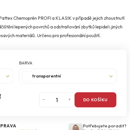
l Pattex Chemoprén PROFI a KLASIK v případě jejich zhoustnutí
čištění lepených povrchů a odstraňování zbytků lepidel i jiných
nesavých materiálů. Určeno pro profesionální použití.
BARVA
transparentní
č
DO KOŠÍKU
PRAVA
Potřebujete poradit?