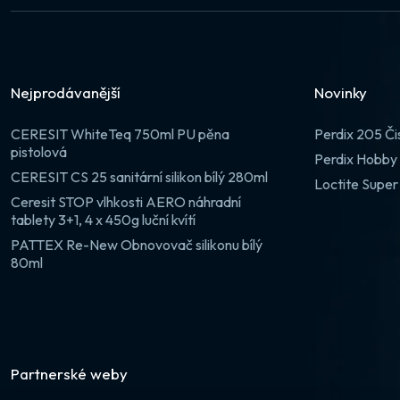
Nejprodávanější
Novinky
CERESIT WhiteTeq 750ml PU pěna
Perdix 205 Či
pistolová
Perdix Hobby 
CERESIT CS 25 sanitární silikon bílý 280ml
Loctite Super
Ceresit STOP vlhkosti AERO náhradní
tablety 3+1, 4 x 450g luční kvítí
PATTEX Re-New Obnovovač silikonu bílý
80ml
Partnerské weby