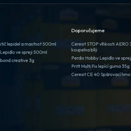
Doporučujeme
stič lepidel a mastnot 500ml
Ceresit STOP vlhkosti AERO
koupelna bílý
Lepidlo ve spreji 500ml
Perdix Hobby Lepidlo ve spre
 bond creative 3g
Pritt Multi Fix lepící guma 35g
Ceresit CE 40 Spárovací hmo