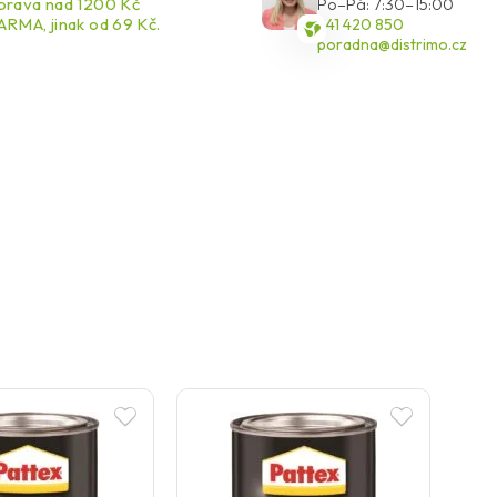
rava nad 1200 Kč
Po–Pá: 7:30–15:00
RMA, jinak od 69 Kč.
541 420 850
poradna@distrimo.cz