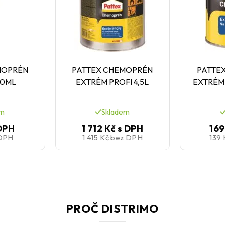
MOPRÉN
PATTEX CHEMOPRÉN
PATTE
20ML
EXTRÉM PROFI 4,5L
EXTRÉM
em
Skladem
DPH
1 712 Kč
s DPH
169
DPH
1 415 Kč
bez DPH
139
PROČ DISTRIMO