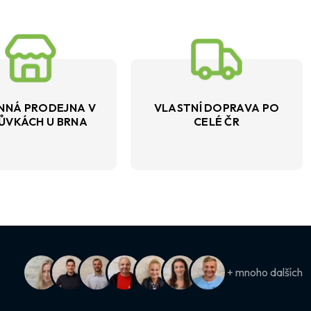
NNÁ PRODEJNA V
VLASTNÍ DOPRAVA PO
ŮVKÁCH U BRNA
CELÉ ČR
+ mnoho dalších