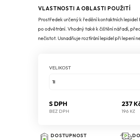
VLASTNOSTI A OBLASTI POUŽITÍ
Prostředek určený k ředění kontaktních lepide
po odvětrání. Vhodný také k čištění nářadí, před
nečistot. Usnadňuje roztírání lepidel při lepení 
VELIKOST
1l
S DPH
237 K
BEZ DPH
196 Kč
DOSTUPNOST
DO