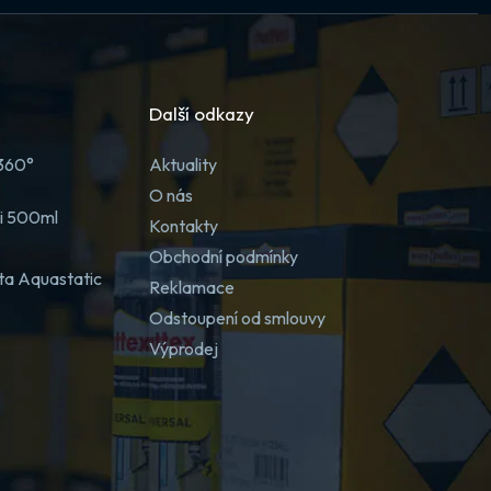
Další odkazy
 360°
Aktuality
O nás
ji 500ml
Kontakty
Obchodní podmínky
ta Aquastatic
Reklamace
Odstoupení od smlouvy
Výprodej