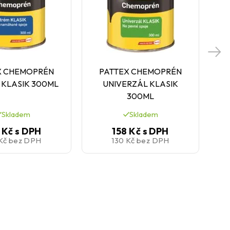
X CHEMOPRÉN
PATTEX CHEMOPRÉN
P
 KLASIK 300ML
UNIVERZÁL KLASIK
300ML
Skladem
Skladem
 Kč
s DPH
158 Kč
s DPH
 Kč
bez DPH
130 Kč
bez DPH