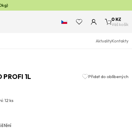
0kg)
0 Kč
Váš košík
Aktuality
Kontakty
 PROFI 1L
Přidat do oblíbených
í: 12 ks
čištění