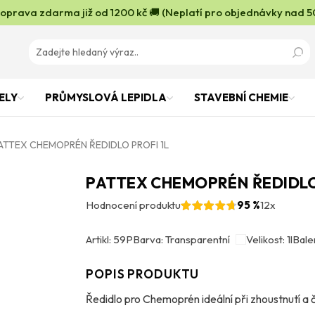
oprava zdarma již od 1200 kč 🚚 (Neplatí pro objednávky nad 5
ELY
PRŮMYSLOVÁ LEPIDLA
STAVEBNÍ CHEMIE
ATTEX CHEMOPRÉN ŘEDIDLO PROFI 1L
PATTEX CHEMOPRÉN ŘEDIDLO
Hodnocení produktu
95 %
12x
Artikl: 59P
Barva: Transparentní
Velikost: 1l
Balen
POPIS PRODUKTU
Ředidlo pro Chemoprén ideální při zhoustnutí a 