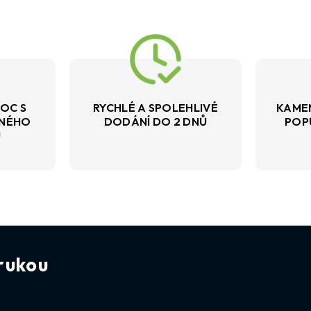
OC S
RYCHLÉ A SPOLEHLIVÉ
KAME
VNÉHO
DODÁNÍ DO 2 DNŮ
POP
U
rukou