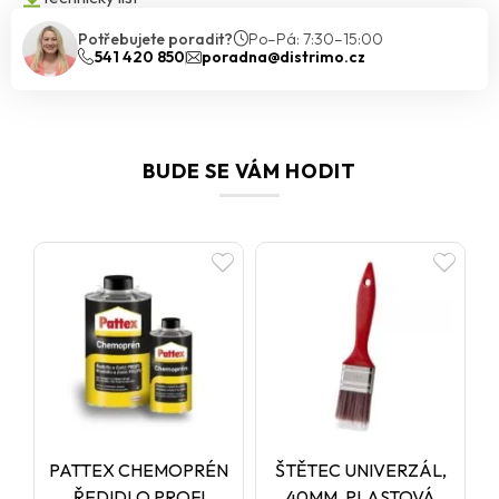
Potřebujete poradit?
Po–Pá: 7:30–15:00
541 420 850
poradna@distrimo.cz
BUDE SE VÁM HODIT
PATTEX CHEMOPRÉN
ŠTĚTEC UNIVERZÁL,
ŘEDIDLO PROFI
40MM, PLASTOVÁ