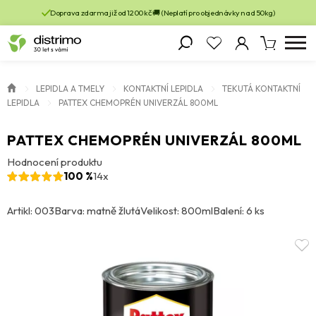
Doprava zdarma již od 1200 kč 🚚 (Neplatí pro objednávky nad 50kg)
LEPIDLA A TMELY
KONTAKTNÍ LEPIDLA
TEKUTÁ KONTAKTNÍ
LEPIDLA
PATTEX CHEMOPRÉN UNIVERZÁL 800ML
PATTEX CHEMOPRÉN UNIVERZÁL 800ML
Hodnocení produktu
100 %
14x
Artikl: 003
Barva: matně žlutá
Velikost: 800ml
Balení: 6 ks