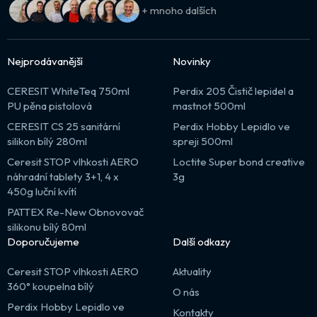
+ mnoho dalších
Nejprodávanější
Novinky
CERESIT WhiteTeq 750ml
Perdix 205 Čistič lepidel a
PU pěna pistolová
mastnot 500ml
CERESIT CS 25 sanitární
Perdix Hobby Lepidlo ve
silikon bílý 280ml
spreji 500ml
Ceresit STOP vlhkosti AERO
Loctite Super bond creative
náhradní tablety 3+1, 4 x
3g
450g luční kvítí
PATTEX Re-New Obnovovač
silikonu bílý 80ml
Doporučujeme
Další odkazy
Ceresit STOP vlhkosti AERO
Aktuality
360° koupelna bílý
O nás
Perdix Hobby Lepidlo ve
Kontakty