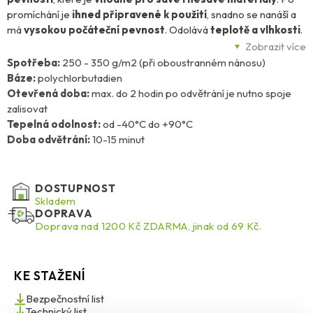
promíchání je
ihned připravené k použití
, snadno se nanáší a
má
vysokou počáteční pevnost
. Odolává
teplotě a vlhkosti
.
Hodí se pro lepení
dřeva, plastů, gumy, kůže, plechu, skla,
Zobrazit více
korku a kartonu
. U savých povrchů doporučujeme přednátěr
Spotřeba:
250 - 350 g/m2 (při oboustranném nánosu)
zředěným lepidlem.
Nevhodné pro extrudovaný polystyren,
Báze:
polychlorbutadien
PE, PP, měkčené PVC a syntetickou kůži.
Otevřená doba:
max. do 2 hodin po odvětrání je nutno spoje
zalisovat
Tepelná odolnost:
od -40°C do +90°C
Doba odvětrání:
10-15 minut
DOSTUPNOST
Skladem
DOPRAVA
Doprava nad 1200 Kč ZDARMA, jinak od 69 Kč.
KE STAŽENÍ
Bezpečnostní list
Technický list