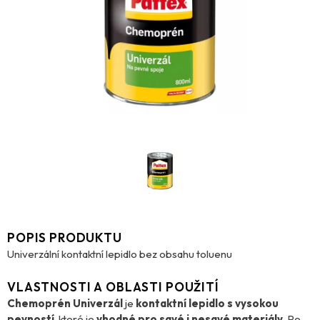
POPIS PRODUKTU
Univerzální kontaktní lepidlo bez obsahu toluenu
VLASTNOSTI A OBLASTI POUŽITÍ
Chemoprén Univerzál
je
kontaktní lepidlo s vysokou
pevností
, které je
vhodné pro savé i nesavé materiály
. Po