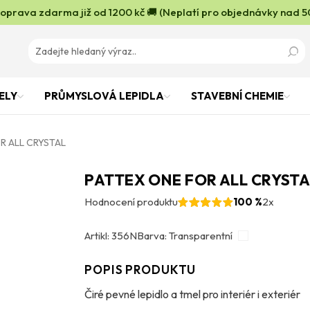
oprava zdarma již od 1200 kč 🚚 (Neplatí pro objednávky nad 5
ELY
PRŮMYSLOVÁ LEPIDLA
STAVEBNÍ CHEMIE
R ALL CRYSTAL
PATTEX ONE FOR ALL CRYSTA
Hodnocení produktu
100 %
2x
Artikl: 356N
Barva: Transparentní
POPIS PRODUKTU
Čiré pevné lepidlo a tmel pro interiér i exteriér