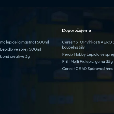
Doporučujeme
stič lepidel a mastnot 500ml
Ceresit STOP vlhkosti AERO
koupelna bílý
Lepidlo ve spreji 500ml
Perdix Hobby Lepidlo ve spre
 bond creative 3g
Pritt Multi Fix lepící guma 35g
Ceresit CE 40 Spárovací hmo