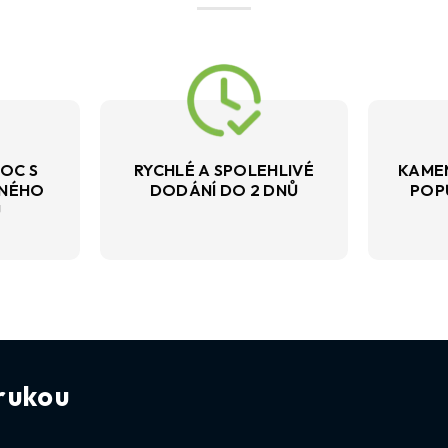
OC S
RYCHLÉ A SPOLEHLIVÉ
KAME
VNÉHO
DODÁNÍ DO 2 DNŮ
POP
U
rukou