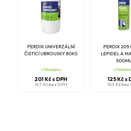
PERDIX UNIVERZÁLNÍ
PERDIX 205 
ČISTICÍ UBROUSKY 80KS
LEPIDEL A M
500M
Skladem
Sklad
201 Kč
s DPH
125 Kč
s 
167 Kč
bez DPH
103 Kč
bez