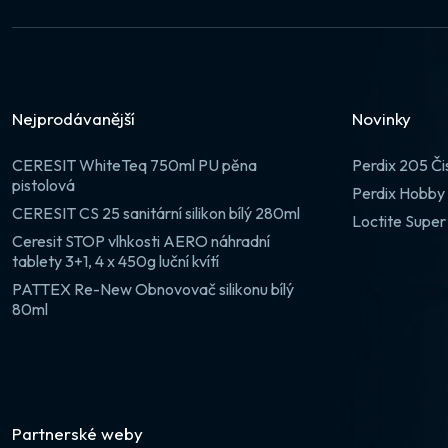
Nejprodávanější
Novinky
CERESIT WhiteTeq 750ml PU pěna
Perdix 205 Či
pistolová
Perdix Hobby 
CERESIT CS 25 sanitární silikon bílý 280ml
Loctite Super
Ceresit STOP vlhkosti AERO náhradní
tablety 3+1, 4 x 450g luční kvítí
PATTEX Re-New Obnovovač silikonu bílý
80ml
Partnerské weby