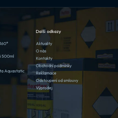
Další odkazy
 360°
Aktuality
O nás
ji 500ml
Kontakty
Obchodní podmínky
ta Aquastatic
Reklamace
Odstoupení od smlouvy
Výprodej