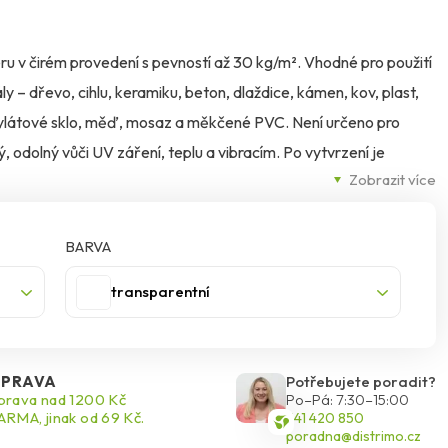
ru v čirém provedení s pevností až 30 kg/m². Vhodné pro použití
ály – dřevo, cihlu, keramiku, beton, dlaždice, kámen, kov, plast,
rylátové sklo, měď, mosaz a měkčené PVC. Není určeno pro
, odolný vůči UV záření, teplu a vibracím. Po vytvrzení je
Zobrazit více
BARVA
transparentní
PRAVA
Potřebujete poradit?
rava nad 1200 Kč
Po–Pá: 7:30–15:00
RMA, jinak od 69 Kč.
541 420 850
poradna@distrimo.cz