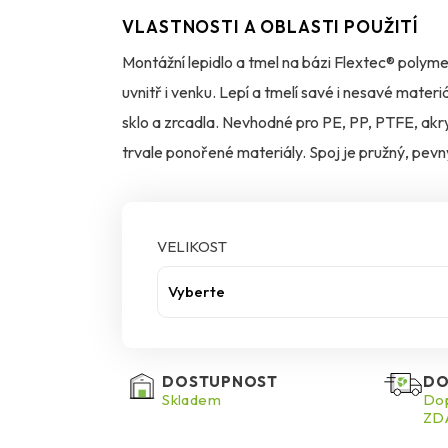
VLASTNOSTI A OBLASTI POUŽITÍ
Montážní lepidlo a tmel na bázi Flextec® polyme
uvnitř i venku. Lepí a tmelí savé i nesavé materi
sklo a zrcadla. Nevhodné pro PE, PP, PTFE, ak
trvale ponořené materiály. Spoj je pružný, pevný
přetíratelné a nepropadá se.
VELIKOST
Vyberte
DOSTUPNOST
DO
Skladem
Dop
ZDA