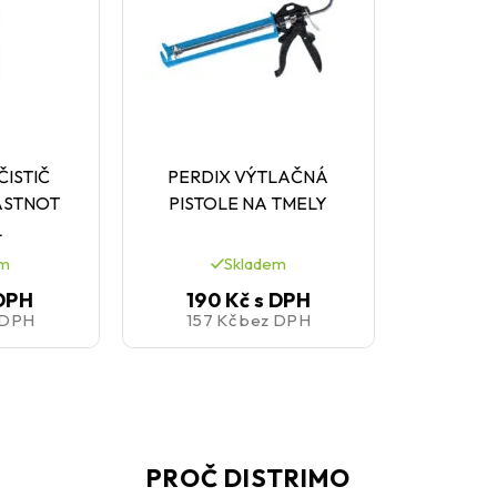
ČISTIČ
PERDIX VÝTLAČNÁ
ASTNOT
PISTOLE NA TMELY
L
em
Skladem
DPH
190 Kč
s DPH
 DPH
157 Kč
bez DPH
PROČ DISTRIMO