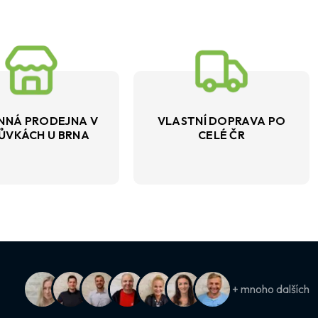
NNÁ PRODEJNA V
VLASTNÍ DOPRAVA PO
ŮVKÁCH U BRNA
CELÉ ČR
+ mnoho dalších