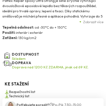
Pattex Repair Epoxy Ultra Strong je silné a rychle vytvrzující
dvousložkové epoxidové lepidlo bez těkavých rozpouštědel,
ideální pro trvalé opravy, lepení a fixaci. Díky statickému
směšovači je míchání přesné a aplikace pohodlná. Vytvrzuje do 5
minut a po 24 hodinách dosahuje pevnosti až 130 kg/cm². Po
Zobrazit více
vytvrzení lze spoj přebrousit, přetřít i vrtat.
Tepelná odolnost:
od -30°C do + 150°C
Použití:
interiér i exteriér
Vhodné pro široké spektrum materiálů: dřevo, kov, sklo,
Zatížení:
130 kg/cm2
keramiku, kámen, lepenku a většinu plastů (kromě PE, PP, PTFE a
polystyrenu). Vhodné pro interiér i exteriér, odolává teplotám od
-30 °C do +150 °C. Transparentní výsledek.
DOSTUPNOST
Skladem
DOPRAVA
Doprava nad 1200 Kč ZDARMA, jinak od 69 Kč.
KE STAŽENÍ
Bezpečnostní list
Technický list
Potřebujete poradit?
Po–Pá: 7:30–15:00