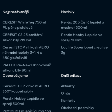
Nejprodávanější
Novinky
CERESIT WhiteTeq 750ml
Perdix 205 Čistič lepidel a
PU pěna pistolová
mastnot 500ml
CERESIT CS 25 sanitární
Perdix Hobby Lepidlo ve
silikon bílý 280ml
spreji 500ml
Ceresit STOP vlhkosti AERO
Loctite Super bond creative
náhradní tablety 3+1, 4 x
3g
450g luční kvítí
PATTEX Re-New Obnovovač
silikonu bílý 80ml
Doporučujeme
Další odkazy
Ceresit STOP vlhkosti AERO
Aktuality
360° koupelna bílý
O nás
Perdix Hobby Lepidlo ve
Kontakty
spreji 500ml
Obchodní podmínky
Pritt Multi Fix lepící guma 35g