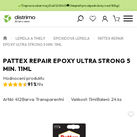
Doprava zdarma již od 1200 kč 🚚 (Neplatí pro objednávky nad 50kg)
LEPIDLA A TMELY
EPOXIDOVÁ LEPIDLA
PATTEX REPAIR
EPOXY ULTRA STRONG 5 MIN. 11ML
PATTEX REPAIR EPOXY ULTRA STRONG 5
MIN. 11ML
Hodnocení produktu
91 %
19x
Artikl: 412
Barva: Transparentní
Velikost: 11ml
Balení: 24 ks