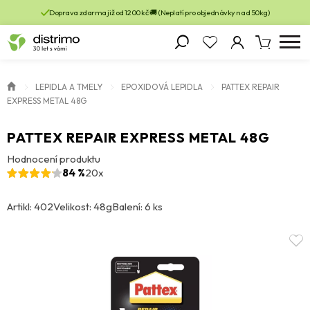
Doprava zdarma již od 1200 kč 🚚 (Neplatí pro objednávky nad 50kg)
LEPIDLA A TMELY
EPOXIDOVÁ LEPIDLA
PATTEX REPAIR
EXPRESS METAL 48G
PATTEX REPAIR EXPRESS METAL 48G
Hodnocení produktu
84 %
20x
Artikl: 402
Velikost: 48g
Balení: 6 ks