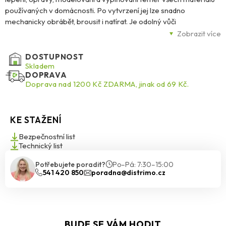
používaných v domácnosti. Po vytvrzení jej lze snadno
mechanicky obrábět, brousit i natírat. Je odolný vůči
povětrnostním vlivům, čisticím prostředkům, rozpouštědlům a
Zobrazit více
vodě, což z něj činí ideálního pomocníka pro náročné opravy.
DOSTUPNOST
Tmel je vhodný pro širokou škálu materiálů, jako jsou kovy (ocel,
Skladem
DOPRAVA
hliník, mosaz, nerezová ocel), sklo, keramika, dlaždice, beton,
Doprava nad 1200 Kč ZDARMA, jinak od 69 Kč.
dřevo a tvrdé plasty (polystyren, ABS, tvrdé PVC, polyakryl). Díky
své všestrannosti se hodí pro opravy a úpravy lakovaných a
natíraných povrchů i různých stavebních materiálů. Nevhodný
KE STAŽENÍ
pro použití na polyetylén (PE), polypropylen (PP) a teflon
(PTFE).
Bezpečnostní list
Technický list
Potřebujete poradit?
Po–Pá: 7:30–15:00
541 420 850
poradna@distrimo.cz
BUDE SE VÁM HODIT