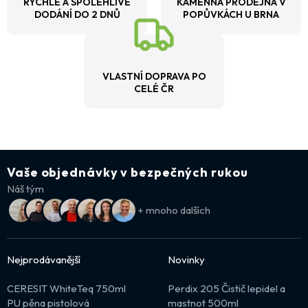
RYCHLÉ A SPOLEHLIVÉ
KAMENNÁ PRODEJNA V
DODÁNÍ DO 2 DNŮ
POPŮVKÁCH U BRNA
VLASTNÍ DOPRAVA PO
CELÉ ČR
Vaše objednávky v bezpečných rukou
Náš tým
+ mnoho dalších
Nejprodávanější
Novinky
CERESIT WhiteTeq 750ml
Perdix 205 Čistič lepidel a
PU pěna pistolová
mastnot 500ml