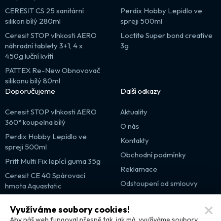
CERESIT CS 25 sanitární
Perdix Hobby Lepidlo ve
silikon bílý 280ml
spreji 500ml
Ceresit STOP vlhkosti AERO
Loctite Super bond creative
náhradní tablety 3+1, 4 x
3g
450g luční kvítí
PATTEX Re-New Obnovovač
silikonu bílý 80ml
Doporučujeme
Další odkazy
Ceresit STOP vlhkosti AERO
Aktuality
360° koupelna bílý
O nás
Perdix Hobby Lepidlo ve
Kontakty
spreji 500ml
Obchodní podmínky
Pritt Multi Fix lepící guma 35g
Reklamace
Ceresit CE 40 Spárovací
Odstoupení od smlouvy
hmota Aquastatic
Výprodej
Využíváme soubory cookies!
Partnerské weby
Aby náš web fungoval přesně tak, jak má, využíváme soubory