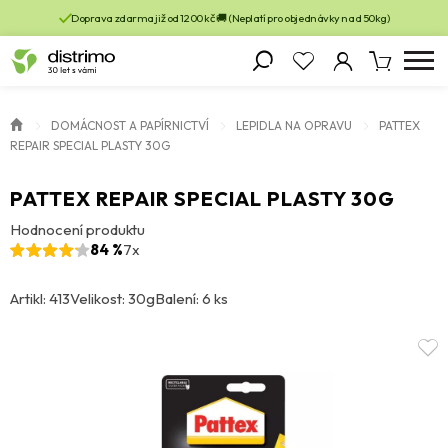
Doprava zdarma již od 1200 kč 🚚 (Neplatí pro objednávky nad 50kg)
DOMÁCNOST A PAPÍRNICTVÍ
LEPIDLA NA OPRAVU
PATTEX
REPAIR SPECIAL PLASTY 30G
PATTEX REPAIR SPECIAL PLASTY 30G
Hodnocení produktu
84 %
7x
Artikl: 413
Velikost: 30g
Balení: 6 ks