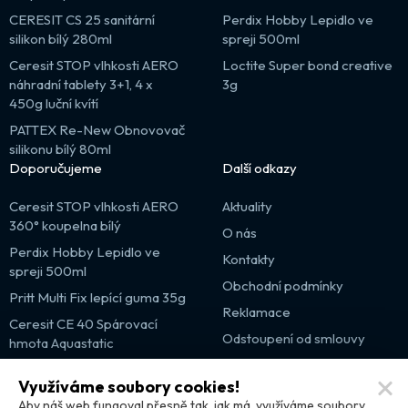
CERESIT CS 25 sanitární
Perdix Hobby Lepidlo ve
silikon bílý 280ml
spreji 500ml
Ceresit STOP vlhkosti AERO
Loctite Super bond creative
náhradní tablety 3+1, 4 x
3g
450g luční kvítí
PATTEX Re-New Obnovovač
silikonu bílý 80ml
Doporučujeme
Další odkazy
Ceresit STOP vlhkosti AERO
Aktuality
360° koupelna bílý
O nás
Perdix Hobby Lepidlo ve
Kontakty
spreji 500ml
Obchodní podmínky
Pritt Multi Fix lepící guma 35g
Reklamace
Ceresit CE 40 Spárovací
Odstoupení od smlouvy
hmota Aquastatic
Výprodej
Využíváme soubory cookies!
Partnerské weby
Aby náš web fungoval přesně tak, jak má, využíváme soubory