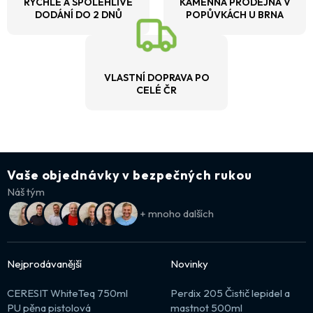
RYCHLÉ A SPOLEHLIVÉ
KAMENNÁ PRODEJNA V
DODÁNÍ DO 2 DNŮ
POPŮVKÁCH U BRNA
VLASTNÍ DOPRAVA PO
CELÉ ČR
Vaše objednávky v bezpečných rukou
Náš tým
+ mnoho dalších
Nejprodávanější
Novinky
CERESIT WhiteTeq 750ml
Perdix 205 Čistič lepidel a
PU pěna pistolová
mastnot 500ml