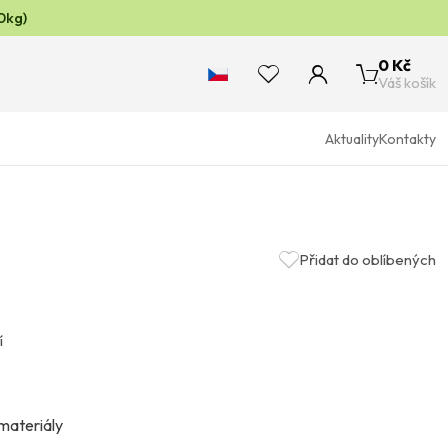
0kg)
0 Kč
Váš košík
Aktuality
Kontakty
Přidat do oblíbených
í
 materiály