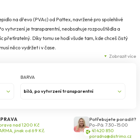
epidlo na dřevo (PVAc) od Pattex, navržené pro spolehlivé
 Po vytvrzení je transparentní, neobsahuje rozpouštědla a
íc přetíratelný. Díky tomu se hodí všude tam, kde chceš čistý
musí něco vydržet i v čase.
Zobrazit více
o, a to nejen na běžné slepení ploch, ale i na konstrukční spoje
nebo lepení spárovek z masivu. Zároveň je vhodné i pro lepení
xtil nebo polystyren a uplatní se i při lepení velkoplošných
BARVA
ých desek. Praktická výhoda je, že lepidlo nezpůsobuje
bílá, po vytvrzení transparentní
le DIN EN 204/D2 (tedy zvládne krátkodobé působení vody) a
eplotě nad +3 °C (místnost, materiál i lepidlo). Podklad má být
PRAVA
Potřebujete poradit?
sí přesně sedět; doporučená vlhkost dřeva je zhruba 8–12 %,
rava nad 1200 Kč
Po–Pá: 7:30–15:00
RMA, jinak od 69 Kč.
541 420 850
peciálních/exotických dřev (např. teak) se doporučuje povrch
poradna@distrimo.cz