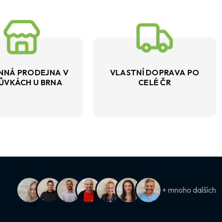
NNÁ PRODEJNA V
VLASTNÍ DOPRAVA PO
ŮVKÁCH U BRNA
CELÉ ČR
+ mnoho dalších