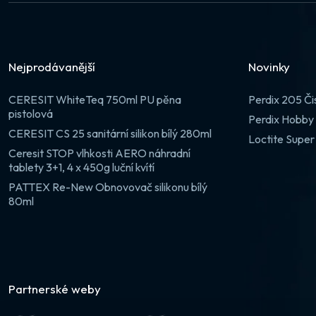
Nejprodávanější
Novinky
CERESIT WhiteTeq 750ml PU pěna
Perdix 205 Či
pistolová
Perdix Hobby 
CERESIT CS 25 sanitární silikon bílý 280ml
Loctite Super
Ceresit STOP vlhkosti AERO náhradní
tablety 3+1, 4 x 450g luční kvítí
PATTEX Re-New Obnovovač silikonu bílý
80ml
Partnerské weby