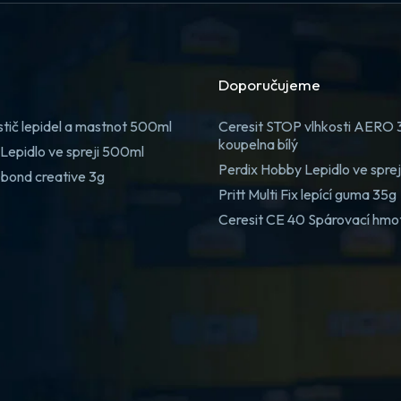
Doporučujeme
stič lepidel a mastnot 500ml
Ceresit STOP vlhkosti AERO
koupelna bílý
Lepidlo ve spreji 500ml
Perdix Hobby Lepidlo ve spre
 bond creative 3g
Pritt Multi Fix lepící guma 35g
Ceresit CE 40 Spárovací hmo