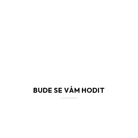
před lepením odmastit běžně dostupným rozpo
BUDE SE VÁM HODIT