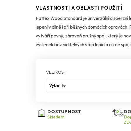
VLASTNOSTI A OBLASTI POUŽITÍ
Pattex Wood Standard je univerzální disperzní l
lepení v dílně i při běžných domácích opravách.
vytváří pevný, zároveň pružný spoj, který je nav
výsledek bez viditelných stop lepidla a kde spoj 
Použiješ ho na všechny druhy dřeva včetně tvrdéh
– typicky kolíkové a čepové spoje, pero–drážku 
vybraných materiálů jako kůže, papír, lepenka, te
VELIKOST
materiálů, HPL desek či lisovaných dřevovláknit
Vyberte
zabarvení dřeva, a to ani u dřevin s taniny.
Ve výsledku získáš spoj, který odolává vodě d
zároveň odolává stárnutí. Pracovat bys měl při t
DOSTUPNOST
DO
suchý, bez prachu a mastnoty a díly do sebe mu
Skladem
Dop
ZDA
protože vyšší vlhkost prodlužuje vytvrzení. U s