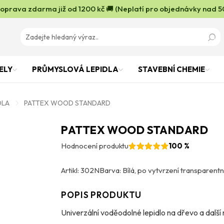
oprava zdarma již od 1200 kč 🚚 (Neplatí pro objednávky nad 5
ELY
PRŮMYSLOVÁ LEPIDLA
STAVEBNÍ CHEMIE
DLA
PATTEX WOOD STANDARD
PATTEX WOOD STANDARD
Hodnocení produktu
100 %
Artikl: 302N
Barva: Bílá, po vytvrzení transparentn
POPIS PRODUKTU
Univerzální voděodolné lepidlo na dřevo a další