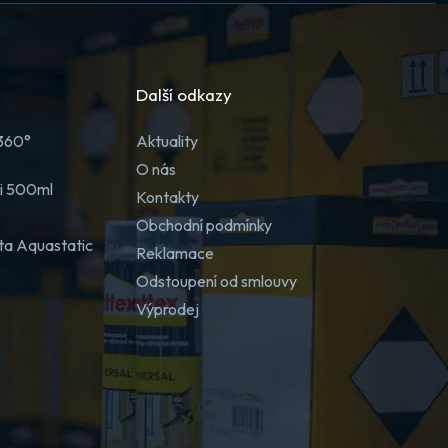
Další odkazy
 360°
Aktuality
O nás
ji 500ml
Kontakty
Obchodní podmínky
ta Aquastatic
Reklamace
Odstoupení od smlouvy
Výprodej