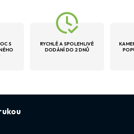
OC S
RYCHLÉ A SPOLEHLIVÉ
KAME
VNÉHO
DODÁNÍ DO 2 DNŮ
POP
U
rukou