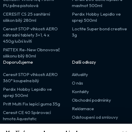
PU pěna pistolová
mastnot 500ml
CERESIT CS 25 sanitární
Perdix Hobby Lepidlo ve
silikon bílý 280ml
spreji 500ml
Ceresit STOP vlhkosti AERO
Loctite Super bond creative
náhradní tablety 3+1, 4 x
3g
450g luční kvítí
PATTEX Re-New Obnovovač
silikonu bílý 80ml
Doporučujeme
Další odkazy
Ceresit STOP vlhkosti AERO
Aktuality
360° koupelna bílý
O nás
Perdix Hobby Lepidlo ve
Kontakty
spreji 500ml
Obchodní podmínky
Pritt Multi Fix lepící guma 35g
Reklamace
Ceresit CE 40 Spárovací
Odstoupení od smlouvy
hmota Aquastatic
Výprodej