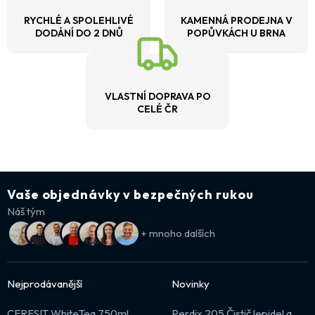
RYCHLÉ A SPOLEHLIVÉ
KAMENNÁ PRODEJNA V
DODÁNÍ DO 2 DNŮ
POPŮVKÁCH U BRNA
VLASTNÍ DOPRAVA PO
CELÉ ČR
Vaše objednávky v bezpečných rukou
Náš tým
+ mnoho dalších
Nejprodávanější
Novinky
CERESIT WhiteTeq 750ml
Perdix 205 Čistič lepidel a