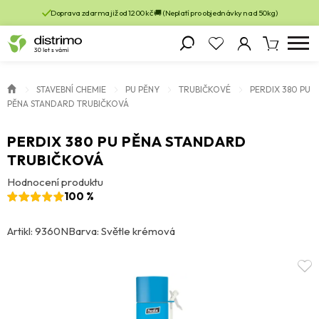
Doprava zdarma již od 1200 kč 🚚 (Neplatí pro objednávky nad 50kg)
STAVEBNÍ CHEMIE
PU PĚNY
TRUBIČKOVÉ
PERDIX 380 PU
PĚNA STANDARD TRUBIČKOVÁ
PERDIX 380 PU PĚNA STANDARD
TRUBIČKOVÁ
Hodnocení produktu
100 %
Artikl: 9360N
Barva: Světle krémová