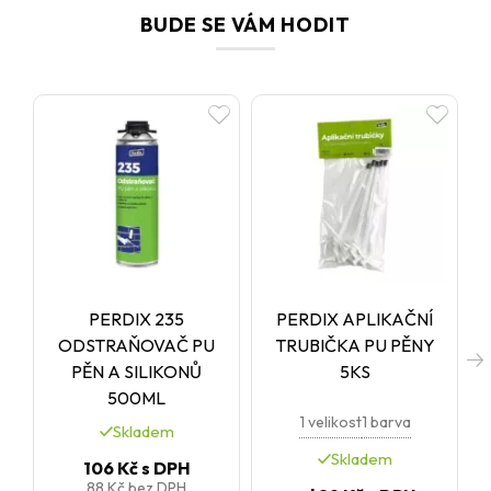
BUDE SE VÁM HODIT
PERDIX 235
PERDIX APLIKAČNÍ
C
ODSTRAŇOVAČ PU
TRUBIČKA PU PĚNY
PĚN A SILIKONŮ
5KS
500ML
1 velikost
1 barva
Skladem
Skladem
106 Kč
s DPH
88 Kč
bez DPH