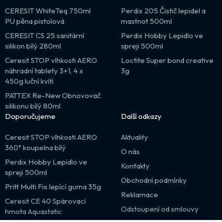
CERESIT WhiteTeq 750ml
Perdix 205 Čistič lepidel a
PU pěna pistolová
mastnot 500ml
CERESIT CS 25 sanitární
Perdix Hobby Lepidlo ve
silikon bílý 280ml
spreji 500ml
Ceresit STOP vlhkosti AERO
Loctite Super bond creative
náhradní tablety 3+1, 4 x
3g
450g luční kvítí
PATTEX Re-New Obnovovač
silikonu bílý 80ml
Doporučujeme
Další odkazy
Ceresit STOP vlhkosti AERO
Aktuality
360° koupelna bílý
O nás
Perdix Hobby Lepidlo ve
Kontakty
spreji 500ml
Obchodní podmínky
Pritt Multi Fix lepící guma 35g
Reklamace
Ceresit CE 40 Spárovací
Odstoupení od smlouvy
hmota Aquastatic