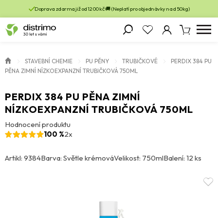
Doprava zdarma již od 1200 kč 🚚 (Neplatí pro objednávky nad 50kg)
STAVEBNÍ CHEMIE
PU PĚNY
TRUBIČKOVÉ
PERDIX 384 PU
PĚNA ZIMNÍ NÍZKOEXPANZNÍ TRUBIČKOVÁ 750ML
PERDIX 384 PU PĚNA ZIMNÍ
NÍZKOEXPANZNÍ TRUBIČKOVÁ 750ML
Hodnocení produktu
100 %
2x
Artikl: 9384
Barva: Světle krémová
Velikost: 750ml
Balení: 12 ks