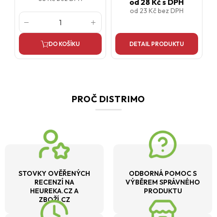
od
28 Kč
s DPH
od
23 Kč
bez DPH
DO KOŠÍKU
DETAIL PRODUKTU
PROČ DISTRIMO
STOVKY OVĚŘENÝCH
ODBORNÁ POMOC S
RECENZÍ NA
VÝBĚREM SPRÁVNÉHO
HEUREKA.CZ A
PRODUKTU
ZBOŽÍ.CZ