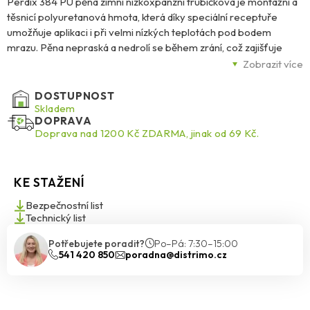
Perdix 384 PU pěna zimní nízkoxpanzní trubičková je montážní a
těsnicí polyuretanová hmota, která díky speciální receptuře
umožňuje aplikaci i při velmi nízkých teplotách pod bodem
mrazu. Pěna nepraská a nedrolí se během zrání, což zajišťuje
efektivní instalaci a izolaci s vynikající adhezí ke všem stavebním
Zobrazit více
materiálům. Je nepřilnavá k povrchům PE, PP, teflonu a silikonu.
Vhodná pro montáž a utěsnění dřevěných, plastových a
DOSTUPNOST
kovových rámů oken, vnějších dveří, ocelových a dřevěných
Skladem
DOPRAVA
zárubní a dalších konstrukcí. Používá se k izolaci tepovodních
Doprava nad 1200 Kč ZDARMA, jinak od 69 Kč.
rozvodů, bojlerů, chladírenských zařízení, koupelnových van a
sprchových vaniček. Také je vhodná k utěsnění spár, prasklin a
dutin, které nelze vyplnit jinými těsnicími materiály, nebo ke
KE STAŽENÍ
spárování roubených staveb.
Bezpečnostní list
Technický list
Potřebujete poradit?
Po–Pá: 7:30–15:00
541 420 850
poradna@distrimo.cz