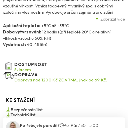
vzdušné vlhkosti. Vzniká tak pevný, trvanlivý spoj s dobrými
izolačními vlastnostmi. Výrobek je určen zejména pro zdění
obvodových stěn a příček, lepení broušených cihel, betonových
Zobrazit více
tvarovek a pórobetonových tvárnic. Aplikuje se pomocí
Aplikační teplota:
+5°C až +35°C
montážní pistole, což zajišťuje přesné dávkování a pohodlnou
Doba vytvrzování:
12 hodin ((při teplotě 20°C a relativní
práci. Není přilnavý k některým materiálům, jako je polyethylen
vlhkosti vzduchu 60% RH)
(PE), polypropylen (PP), teflon a silikon.
Vydatnost:
40-45 litrů
DOSTUPNOST
Skladem
DOPRAVA
Doprava nad 1200 Kč ZDARMA, jinak od 69 Kč.
KE STAŽENÍ
Bezpečnostní list
Technický list
Potřebujete poradit?
Po–Pá: 7:30–15:00