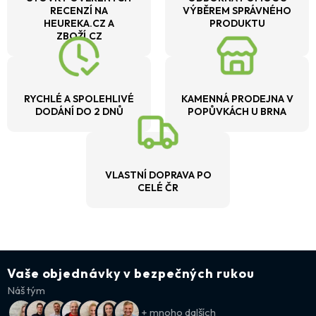
RECENZÍ NA
VÝBĚREM SPRÁVNÉHO
HEUREKA.CZ A
PRODUKTU
ZBOŽÍ.CZ
RYCHLÉ A SPOLEHLIVÉ
KAMENNÁ PRODEJNA V
DODÁNÍ DO 2 DNŮ
POPŮVKÁCH U BRNA
VLASTNÍ DOPRAVA PO
CELÉ ČR
Vaše objednávky v bezpečných rukou
Náš tým
+ mnoho dalších