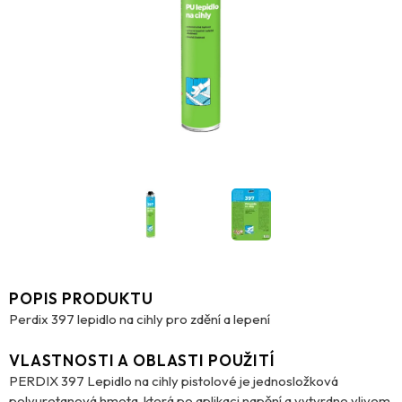
POPIS PRODUKTU
Perdix 397 lepidlo na cihly pro zdění a lepení
VLASTNOSTI A OBLASTI POUŽITÍ
PERDIX 397 Lepidlo na cihly pistolové je jednosložková
polyuretanová hmota, která po aplikaci napění a vytvrdne vlivem