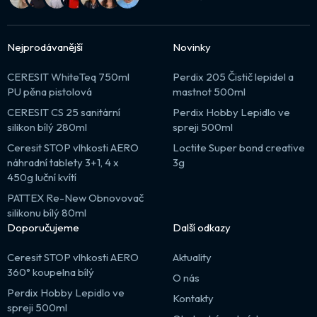
Nejprodávanější
Novinky
CERESIT WhiteTeq 750ml
Perdix 205 Čistič lepidel a
PU pěna pistolová
mastnot 500ml
CERESIT CS 25 sanitární
Perdix Hobby Lepidlo ve
silikon bílý 280ml
spreji 500ml
Ceresit STOP vlhkosti AERO
Loctite Super bond creative
náhradní tablety 3+1, 4 x
3g
450g luční kvítí
PATTEX Re-New Obnovovač
silikonu bílý 80ml
Doporučujeme
Další odkazy
Ceresit STOP vlhkosti AERO
Aktuality
360° koupelna bílý
O nás
Perdix Hobby Lepidlo ve
Kontakty
spreji 500ml