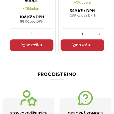
500ML
Skladem
Skladem
349 Kč
s DPH
288 Kč
bez DPH
106 Kč
s DPH
88 Kč
bez DPH
DO KOŠÍKU
DO KOŠÍKU
PROČ DISTRIMO
STOVKY OVĚŘENÝCH
ODBORNÁ POMOC S