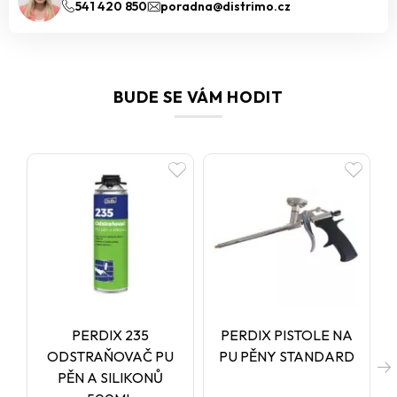
541 420 850
poradna@distrimo.cz
BUDE SE VÁM HODIT
PERDIX 235
PERDIX PISTOLE NA
C
ODSTRAŇOVAČ PU
PU PĚNY STANDARD
PĚN A SILIKONŮ