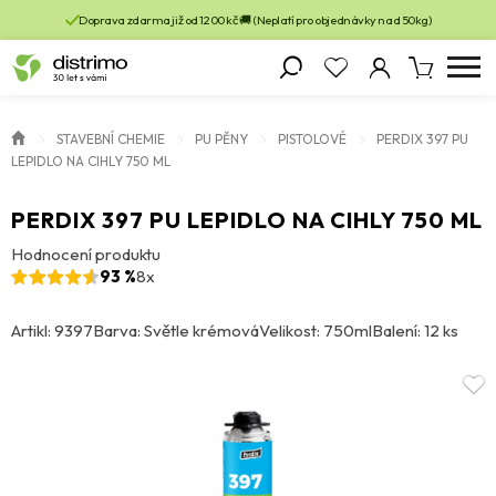
Doprava zdarma již od 1200 kč 🚚 (Neplatí pro objednávky nad 50kg)
STAVEBNÍ CHEMIE
PU PĚNY
PISTOLOVÉ
PERDIX 397 PU
LEPIDLO NA CIHLY 750 ML
PERDIX 397 PU LEPIDLO NA CIHLY 750 ML
Hodnocení produktu
93 %
8x
Artikl: 9397
Barva: Světle krémová
Velikost: 750ml
Balení: 12 ks