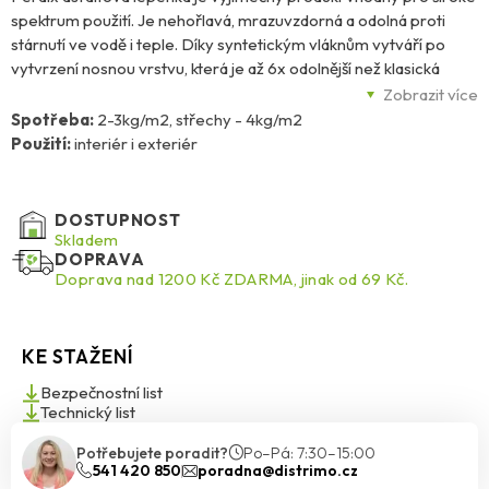
spektrum použití. Je nehořlavá, mrazuvzdorná a odolná proti
stárnutí ve vodě i teple. Díky syntetickým vláknům vytváří po
vytvrzení nosnou vrstvu, která je až 6x odolnější než klasická
lepenka. Bez nutnosti zpevňování zvládá hrany a kouty, což
Zobrazit více
zjednodušuje aplikaci. Lze ji aplikovat na různé materiály včetně
Spotřeba:
2-3kg/m2, střechy - 4kg/m2
betonu, dřeva, plechu a tepelně izolačních hmot. Po zatvrdnutí je
Použití:
interiér i exteriér
možné přetírat disperzními i speciálními nátěry a provést aplikaci
cementového lepidla. Bez obsahu rozpouštědel je ideální i pro
lepení polystyrenu. Vhodná na izolaci střech, bálkónů a teras,
DOSTUPNOST
podzemních základů, ochranné povlaky konstrukcí i hydroizolace
Skladem
DOPRAVA
různých prostor. S touto lepenkou získáte spolehlivou ochranu a
Doprava nad 1200 Kč ZDARMA, jinak od 69 Kč.
snadnou aplikaci pro širokou škálu stavebních projektů.
KE STAŽENÍ
Bezpečnostní list
Technický list
Potřebujete poradit?
Po–Pá: 7:30–15:00
541 420 850
poradna@distrimo.cz