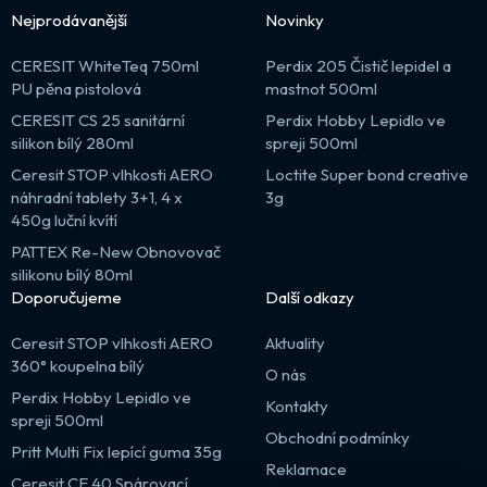
Nejprodávanější
Novinky
CERESIT WhiteTeq 750ml
Perdix 205 Čistič lepidel a
PU pěna pistolová
mastnot 500ml
CERESIT CS 25 sanitární
Perdix Hobby Lepidlo ve
silikon bílý 280ml
spreji 500ml
Ceresit STOP vlhkosti AERO
Loctite Super bond creative
náhradní tablety 3+1, 4 x
3g
450g luční kvítí
PATTEX Re-New Obnovovač
silikonu bílý 80ml
Doporučujeme
Další odkazy
Ceresit STOP vlhkosti AERO
Aktuality
360° koupelna bílý
O nás
Perdix Hobby Lepidlo ve
Kontakty
spreji 500ml
Obchodní podmínky
Pritt Multi Fix lepící guma 35g
Reklamace
Ceresit CE 40 Spárovací