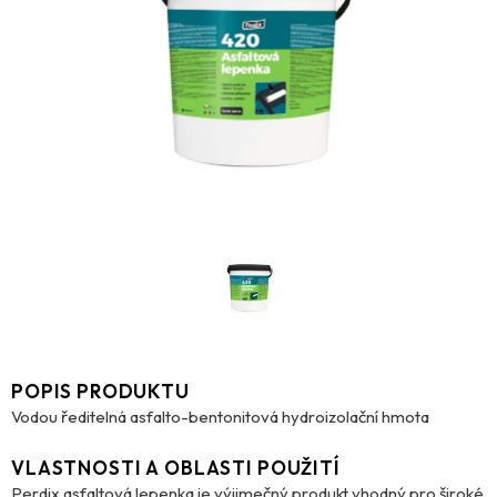
POPIS PRODUKTU
Vodou ředitelná asfalto-bentonitová hydroizolační hmota
VLASTNOSTI A OBLASTI POUŽITÍ
Perdix asfaltová lepenka je výjimečný produkt vhodný pro široké