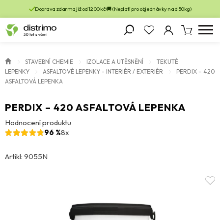
Doprava zdarma již od 1200 kč 🚚 (Neplatí pro objednávky nad 50kg)
STAVEBNÍ CHEMIE
IZOLACE A UTĚSNĚNÍ
TEKUTÉ
LEPENKY
ASFALTOVÉ LEPENKY - INTERIÉR / EXTERIÉR
PERDIX – 420
ASFALTOVÁ LEPENKA
PERDIX – 420 ASFALTOVÁ LEPENKA
Hodnocení produktu
96 %
8x
Artikl: 9055N