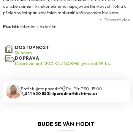
optické snímání, k nekonečnému napojování hliníkových fólií a k
přelepování spár izolačních materálů kašírovaným hliníkem.
Výborně se hodí pro ozolace a opravy ventilačních a
Zobrazit více
klimatizačních systémů, hliníková páska poslouží i jako dobrá
Použití:
Interiér + exteriér
parotěsná zábrana. Hliníková páska je spojení hliníkové fólie
žíhané na měkko s vrstvou polyakrylétového lepidla, které
neobsahuje rozpouštědla. Páska je navíc nehořlavá a odolá
DOSTUPNOST
většině chemikálií, což znamená možnost dlouhodobého použití
Skladem
DOPRAVA
uvnitř i venku. Hliníková páska dobře odráží teplo, velmi málo
Doprava nad 1200 Kč ZDARMA, jinak od 69 Kč.
propouští páru a zabraňuje průchodu mikrovlného záření.
Potřebujete poradit?
Po–Pá: 7:30–15:00
541 420 850
poradna@distrimo.cz
BUDE SE VÁM HODIT