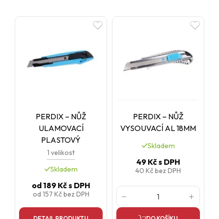
PERDIX – NŮŽ
PERDIX – NŮŽ
ULAMOVACÍ
VYSOUVACÍ AL 18MM
PLASTOVÝ
Skladem
1 velikost
49 Kč
s DPH
Skladem
40 Kč
bez DPH
od
189 Kč
s DPH
od
157 Kč
bez DPH
DETAIL PRODUKTU
DO KOŠÍKU