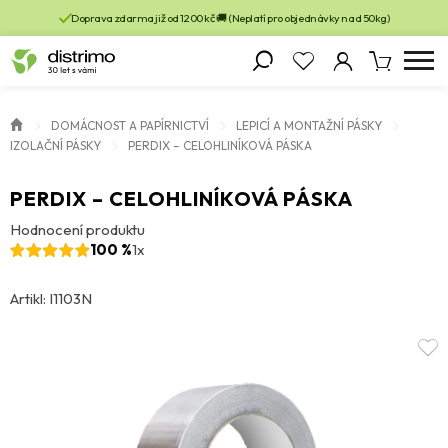
Doprava zdarma již od 1200 kč 🚚 (Neplatí pro objednávky nad 50kg)
DOMÁCNOST A PAPÍRNICTVÍ
LEPICÍ A MONTAŽNÍ PÁSKY
IZOLAČNÍ PÁSKY
PERDIX – CELOHLINÍKOVÁ PÁSKA
PERDIX – CELOHLINÍKOVÁ PÁSKA
Hodnocení produktu
100 %
1x
Artikl: I1103N