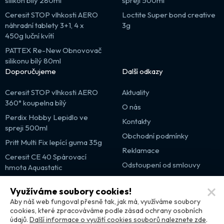
silikon bílý 280ml
spreji 500ml
Ceresit STOP vlhkosti AERO
Loctite Super bond creative
náhradní tablety 3+1, 4 x
3g
450g luční kvítí
PATTEX Re-New Obnovovač
silikonu bílý 80ml
Doporučujeme
Další odkazy
Ceresit STOP vlhkosti AERO
Aktuality
360° koupelna bílý
O nás
Perdix Hobby Lepidlo ve
Kontakty
spreji 500ml
Obchodní podmínky
Pritt Multi Fix lepící guma 35g
Reklamace
Ceresit CE 40 Spárovací
Odstoupení od smlouvy
hmota Aquastatic
Výprodej
Využíváme soubory cookies!
Partnerské weby
Aby náš web fungoval přesně tak, jak má, využíváme soubory
cookies, které zpracováváme podle zásad ochrany osobních
údajů.
Další informace o využití cookies souborů naleznete zde
.