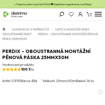
Doprava zdarma již od 1200 kč 🚚 (Neplatí pro objednávky nad 50kg)
DOMÁCNOST A PAPÍRNICTVÍ
LEPICÍ A MONTAŽNÍ PÁSKY
OBOUSTRANNÉ PÁSKY
PERDIX – OBOUSTRANNÁ MONTÁŽNÍ PĚNOVÁ
PÁSKA 25MMX50M
PERDIX – OBOUSTRANNÁ MONTÁŽNÍ
PĚNOVÁ PÁSKA 25MMX50M
Hodnocení produktu
100 %
1x
Artikl: O3115
Barva: Bílá
Velikost: 25mmx50m
Balení: 16 ks