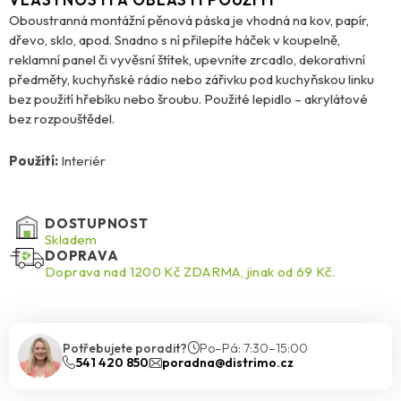
Oboustranná montážní pěnová páska je vhodná na kov, papír,
dřevo, sklo, apod. Snadno s ní přilepíte háček v koupelně,
reklamní panel či vyvěsní štítek, upevníte zrcadlo, dekorativní
předměty, kuchyňské rádio nebo zářivku pod kuchyňskou linku
bez použití hřebíku nebo šroubu. Použité lepidlo – akrylátové
bez rozpouštědel.
Použití:
Interiér
DOSTUPNOST
Skladem
DOPRAVA
Doprava nad 1200 Kč ZDARMA, jinak od 69 Kč.
Potřebujete poradit?
Po–Pá: 7:30–15:00
541 420 850
poradna@distrimo.cz