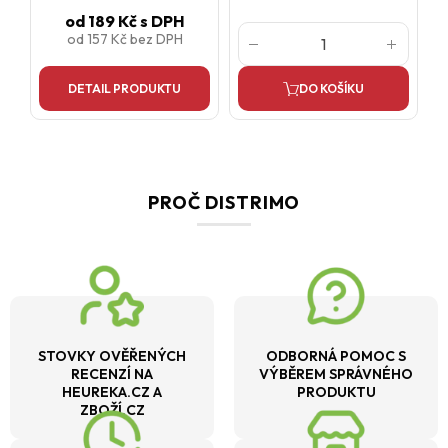
od
189 Kč
s DPH
od
157 Kč
bez DPH
DETAIL PRODUKTU
DO KOŠÍKU
PROČ DISTRIMO
STOVKY OVĚŘENÝCH
ODBORNÁ POMOC S
RECENZÍ NA
VÝBĚREM SPRÁVNÉHO
HEUREKA.CZ A
PRODUKTU
ZBOŽÍ.CZ