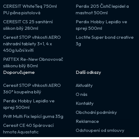
CERESIT WhiteTeq 750ml
Perdix 205 Čistič lepidel a
PU pěna pistolová
mastnot 500ml
CERESIT CS 25 sanitární
Perdix Hobby Lepidlo ve
silikon bílý 280ml
spreji 500ml
Ceresit STOP vlhkosti AERO
Loctite Super bond creative
náhradní tablety 3+1, 4 x
3g
450g luční kvítí
PATTEX Re-New Obnovovač
silikonu bílý 80ml
Doporučujeme
Další odkazy
Ceresit STOP vlhkosti AERO
Aktuality
360° koupelna bílý
O nás
Perdix Hobby Lepidlo ve
Kontakty
spreji 500ml
Obchodní podmínky
Pritt Multi Fix lepící guma 35g
Reklamace
Ceresit CE 40 Spárovací
Odstoupení od smlouvy
hmota Aquastatic