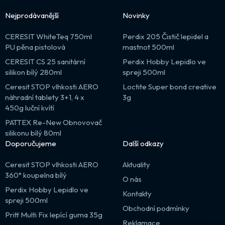
Nejprodávanější
Novinky
CERESIT WhiteTeq 750ml
Perdix 205 Čistič lepidel a
PU pěna pistolová
mastnot 500ml
CERESIT CS 25 sanitární
Perdix Hobby Lepidlo ve
silikon bílý 280ml
spreji 500ml
Ceresit STOP vlhkosti AERO
Loctite Super bond creative
náhradní tablety 3+1, 4 x
3g
450g luční kvítí
PATTEX Re-New Obnovovač
silikonu bílý 80ml
Doporučujeme
Další odkazy
Ceresit STOP vlhkosti AERO
Aktuality
360° koupelna bílý
O nás
Perdix Hobby Lepidlo ve
Kontakty
spreji 500ml
Obchodní podmínky
Pritt Multi Fix lepící guma 35g
Reklamace