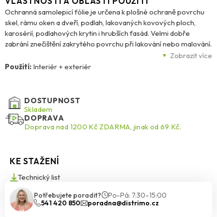
VLASTNOSTI A OBLASTI POUŽITÍ
Ochranná samolepicí fólie je určena k plošné ochraně povrchu
skel, rámu oken a dveří, podlah, lakovaných kovových ploch,
karosérií, podlahových krytin i hrubších fasád. Velmi dobře
zabrání znečištění zakrytého povrchu při lakování nebo malování.
Lze ji použít také při transportu nebo uskladnění a je plynotěsná a
Zobrazit více
vodotěsná. Lze ji použít opakovaně.
Použití:
Interiér + exteriér
DOSTUPNOST
Skladem
DOPRAVA
Doprava nad 1200 Kč ZDARMA, jinak od 69 Kč.
KE STAŽENÍ
Technický list
Potřebujete poradit?
Po–Pá: 7:30–15:00
541 420 850
poradna@distrimo.cz