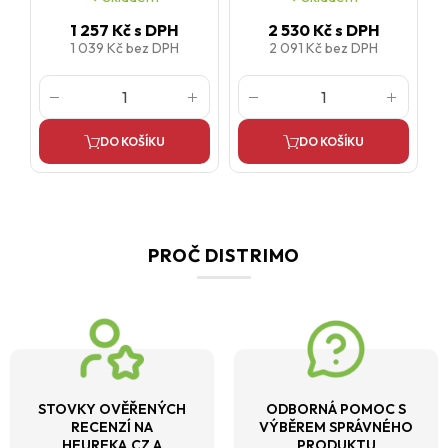
1 257 Kč
s DPH
2 530 Kč
s DPH
1 039 Kč
bez DPH
2 091 Kč
bez DPH
DO KOŠÍKU
DO KOŠÍKU
PROČ DISTRIMO
STOVKY OVĚŘENÝCH
ODBORNÁ POMOC S
RECENZÍ NA
VÝBĚREM SPRÁVNÉHO
HEUREKA.CZ A
PRODUKTU