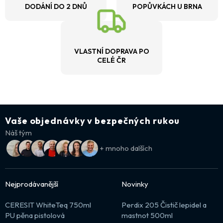
DODÁNÍ DO 2 DNŮ
POPŮVKÁCH U BRNA
VLASTNÍ DOPRAVA PO
CELÉ ČR
Vaše objednávky v bezpečných rukou
Náš tým
+ mnoho dalších
Nejprodávanější
Novinky
CERESIT WhiteTeq 750ml
Perdix 205 Čistič lepidel a
PU pěna pistolová
mastnot 500ml