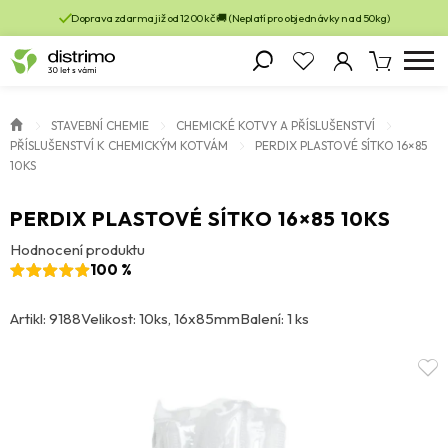
Doprava zdarma již od 1200 kč 🚚 (Neplatí pro objednávky nad 50kg)
STAVEBNÍ CHEMIE
CHEMICKÉ KOTVY A PŘÍSLUŠENSTVÍ
PŘÍSLUŠENSTVÍ K CHEMICKÝM KOTVÁM
PERDIX PLASTOVÉ SÍTKO 16×85
10KS
PERDIX PLASTOVÉ SÍTKO 16×85 10KS
Hodnocení produktu
100 %
Artikl: 9188
Velikost: 10ks, 16x85mm
Balení: 1 ks