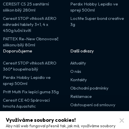
CERESIT CS 25 sanitární
Perdix Hobby Lepidlo ve
silikon bílý 280ml
spreji 500ml
Ceresit STOP vlhkosti AERO
Loctite Super bond creative
náhradní tablety 3+1, 4 x
3g
450g luční kvítí
PATTEX Re-New Obnovovač
silikonu bílý 80ml
Doporučujeme
Další odkazy
Ceresit STOP vlhkosti AERO
Aktuality
360° koupelna bílý
O nás
Perdix Hobby Lepidlo ve
Kontakty
spreji 500ml
Obchodní podmínky
Pritt Multi Fix lepící guma 35g
Reklamace
Ceresit CE 40 Spárovací
Odstoupení od smlouvy
hmota Aquastatic
Výprodej
Využíváme soubory cookies!
Partnerské weby
Aby náš web fungoval přesně tak, jak má, využíváme soubory