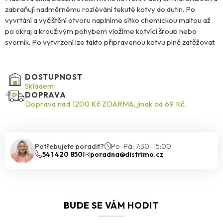
zabraňují nadměrnému rozlévání tekuté kotvy do dutin. Po
vyvrtání a vyčištění otvoru naplníme sítko chemickou maltou až
po okraj a krouživým pohybem vložíme kotvící šroub nebo
svorník. Po vytvrzení lze takto připravenou kotvu plně zatěžovat.
DOSTUPNOST
Skladem
DOPRAVA
Doprava nad 1200 Kč ZDARMA, jinak od 69 Kč.
Potřebujete poradit?
Po–Pá: 7:30–15:00
541 420 850
poradna@distrimo.cz
BUDE SE VÁM HODIT