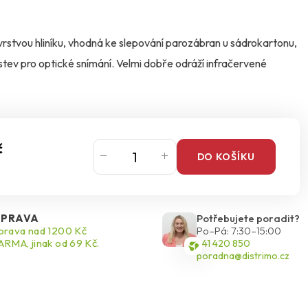
rstvou hliníku, vhodná ke slepování parozábran u sádrokartonu,
stev pro optické snímání. Velmi dobře odráží infračervené
č
DO KOŠÍKU
PRAVA
Potřebujete poradit?
rava nad 1200 Kč
Po–Pá: 7:30–15:00
RMA, jinak od 69 Kč.
541 420 850
poradna@distrimo.cz