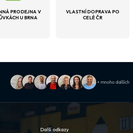
NNÁ PRODEJNA V
VLASTNÍ DOPRAVA PO
ŮVKÁCH U BRNA
CELÉ ČR
+ mnoho dalších
Další odkazy