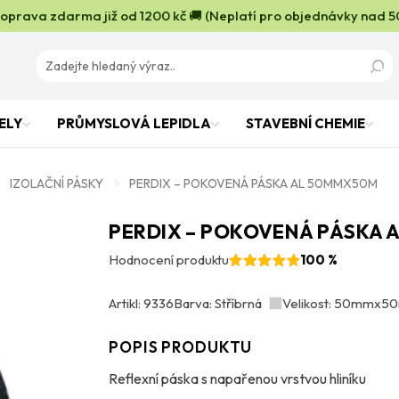
oprava zdarma již od 1200 kč 🚚 (Neplatí pro objednávky nad 5
ELY
PRŮMYSLOVÁ LEPIDLA
STAVEBNÍ CHEMIE
IZOLAČNÍ PÁSKY
PERDIX – POKOVENÁ PÁSKA AL 50MMX50M
PERDIX – POKOVENÁ PÁSKA 
Hodnocení produktu
100 %
Artikl: 9336
Barva: Stříbrná
Velikost: 50mmx5
POPIS PRODUKTU
Reflexní páska s napařenou vrstvou hliníku