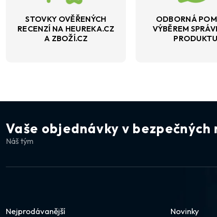
STOVKY OVĚŘENÝCH
ODBORNÁ POM
RECENZÍ NA HEUREKA.CZ
VÝBĚREM SPRÁ
A ZBOŽÍ.CZ
PRODUKT
Vaše objednávky v bezpečných 
Náš tým
Nejprodávanější
Novinky