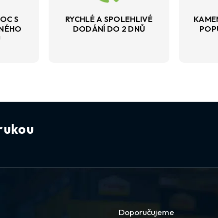
OC S
RYCHLÉ A SPOLEHLIVÉ
KAME
VNÉHO
DODÁNÍ DO 2 DNŮ
POP
U
rukou
Doporučujeme