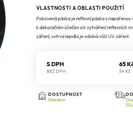
VLASTNOSTI A OBLASTI POUŽITÍ
Pokovená páska je reflexní páska s napařenou v
k dekoračním účelům a k vytváření reflexních vr
záření, vstrva lepidla je odolná vůči UV záření.
S DPH
65 K
BEZ DPH
54 Kč
DOSTUPNOST
DO
Skladem
Dop
ZDA