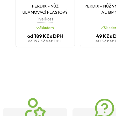
PERDIX – NŮŽ
PERDIX – NŮŽ 
ULAMOVACÍ PLASTOVÝ
AL 18M
1 velikost
Skladem
Sklad
od
189 Kč
s DPH
49 Kč
s 
od
157 Kč
bez DPH
40 Kč
bez