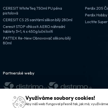
CERESIT WhiteTeq 750ml PU pěna
Perdix 205 Či
pistolová
Perdix Hobby 
CERESIT CS 25 sanitární silikon bílý 280ml
Loctite Super
Ceresit STOP vlhkosti AERO náhradní
tablety 3+1, 4 x 450g luční kvítí
PATTEX Re-New Obnovovač silikonu bílý
80ml
Partnerské weby
Využíváme soubory cookies!
Aby náš web fungoval přesně tak, jak má, využívá