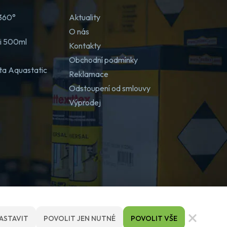
 360°
Aktuality
O nás
ji 500ml
Kontakty
Obchodní podmínky
ta Aquastatic
Reklamace
Odstoupení od smlouvy
Výprodej
ASTAVIT
POVOLIT JEN NUTNÉ
POVOLIT VŠE