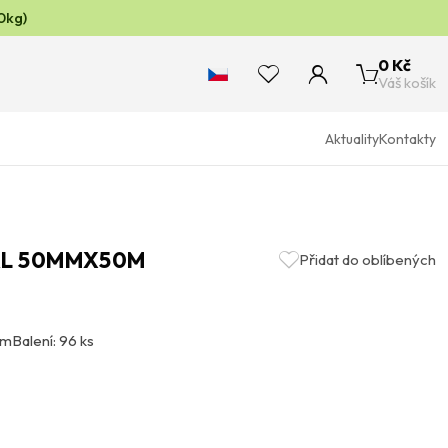
0kg)
0 Kč
Váš košík
Aktuality
Kontakty
AL 50MMX50M
Přidat do oblíbených
0m
Balení: 96 ks