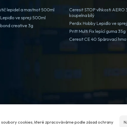
stič lepidel a mastnot 500ml
Ceresit STOP vlhkosti AERO
koupelna bílý
Lepidlo ve spreji 500ml
Perdix Hobby Lepidlo ve spre
 bond creative 3g
Pritt Multi Fix lepící guma 35g
Ceresit CE 40 Spárovací hmo
me soubory cookies, které zpracováváme podle zásad ochrany
N