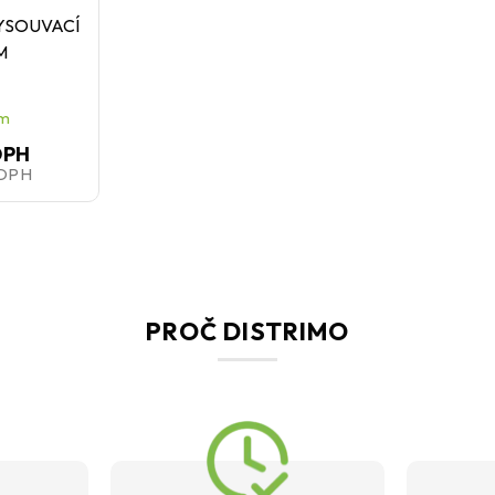
VYSOUVACÍ
M
em
DPH
 DPH
PROČ DISTRIMO