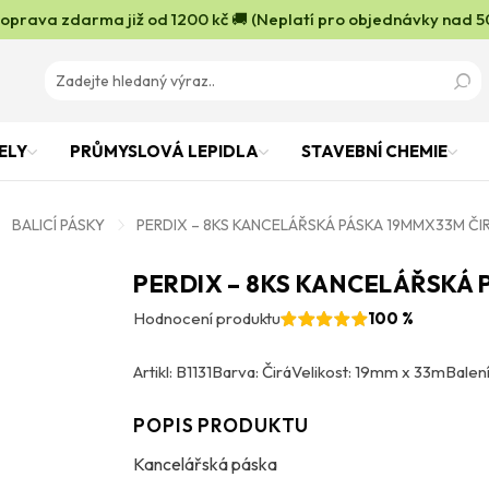
oprava zdarma již od 1200 kč 🚚 (Neplatí pro objednávky nad 5
ELY
PRŮMYSLOVÁ LEPIDLA
STAVEBNÍ CHEMIE
BALICÍ PÁSKY
PERDIX – 8KS KANCELÁŘSKÁ PÁSKA 19MMX33M ČI
PERDIX – 8KS KANCELÁŘSKÁ 
Hodnocení produktu
100 %
Artikl: B1131
Barva: Čirá
Velikost: 19mm x 33m
Balení
POPIS PRODUKTU
Kancelářská páska