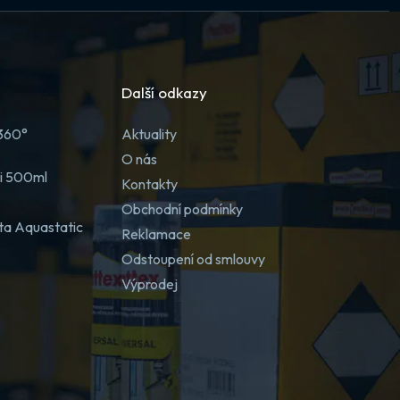
Další odkazy
 360°
Aktuality
O nás
ji 500ml
Kontakty
Obchodní podmínky
ta Aquastatic
Reklamace
Odstoupení od smlouvy
Výprodej