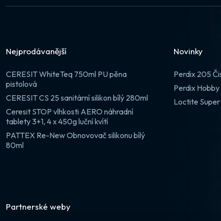
Nejprodávanější
Novinky
CERESIT WhiteTeq 750ml PU pěna
Perdix 205 Či
pistolová
Perdix Hobby 
CERESIT CS 25 sanitární silikon bílý 280ml
Loctite Super
Ceresit STOP vlhkosti AERO náhradní
tablety 3+1, 4 x 450g luční kvítí
PATTEX Re-New Obnovovač silikonu bílý
80ml
Partnerské weby