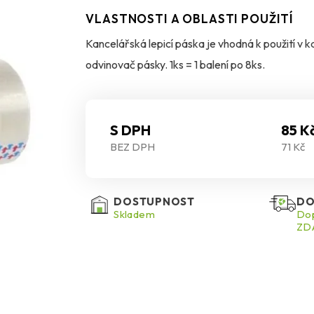
VLASTNOSTI A OBLASTI POUŽITÍ
Kancelářská lepicí páska je vhodná k použití v k
odvinovač pásky. 1ks = 1 balení po 8ks.
S DPH
85 K
BEZ DPH
71 Kč
DOSTUPNOST
DO
Skladem
Dop
ZDA