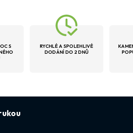
OC S
RYCHLÉ A SPOLEHLIVÉ
KAME
VNÉHO
DODÁNÍ DO 2 DNŮ
POP
U
rukou