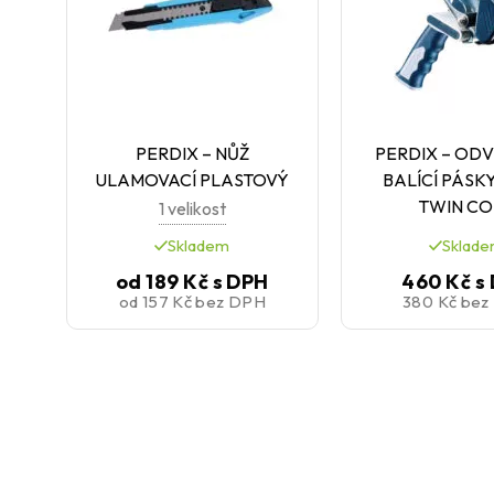
PERDIX – NŮŽ
PERDIX – OD
ULAMOVACÍ PLASTOVÝ
BALÍCÍ PÁSK
TWIN CO
1 velikost
Skladem
Sklad
od
189 Kč
s DPH
460 Kč
s
od
157 Kč
bez DPH
380 Kč
bez