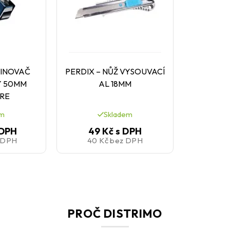
VINOVAČ
PERDIX – NŮŽ VYSOUVACÍ
Y 50MM
AL 18MM
RE
em
Skladem
 DPH
49 Kč
s DPH
 DPH
40 Kč
bez DPH
PROČ DISTRIMO